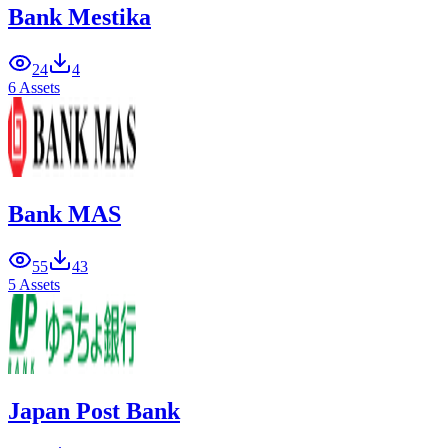
Bank Mestika
24
4
6 Assets
Bank MAS
55
43
5 Assets
Japan Post Bank