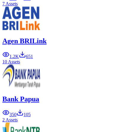
7 Assets
Agen BRILink
1.2K
651
10 Assets
Bank Papua
350
105
2 Assets