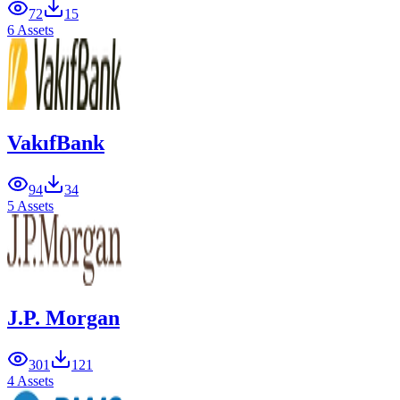
72
15
6 Assets
VakıfBank
94
34
5 Assets
J.P. Morgan
301
121
4 Assets