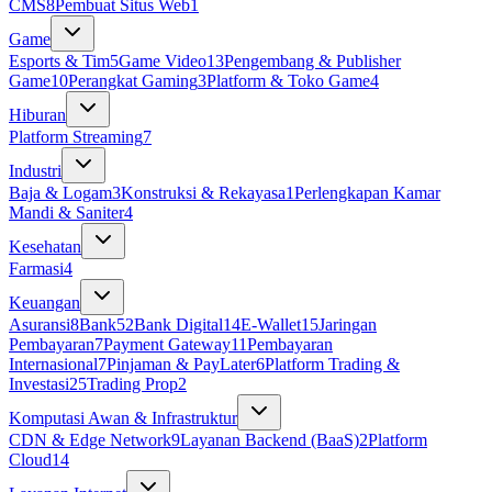
CMS
8
Pembuat Situs Web
1
Game
Esports & Tim
5
Game Video
13
Pengembang & Publisher
Game
10
Perangkat Gaming
3
Platform & Toko Game
4
Hiburan
Platform Streaming
7
Industri
Baja & Logam
3
Konstruksi & Rekayasa
1
Perlengkapan Kamar
Mandi & Saniter
4
Kesehatan
Farmasi
4
Keuangan
Asuransi
8
Bank
52
Bank Digital
14
E-Wallet
15
Jaringan
Pembayaran
7
Payment Gateway
11
Pembayaran
Internasional
7
Pinjaman & PayLater
6
Platform Trading &
Investasi
25
Trading Prop
2
Komputasi Awan & Infrastruktur
CDN & Edge Network
9
Layanan Backend (BaaS)
2
Platform
Cloud
14