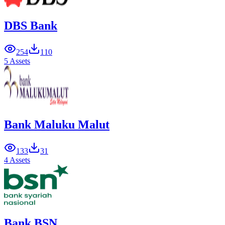
DBS Bank
254
110
5 Assets
Bank Maluku Malut
133
31
4 Assets
Bank BSN