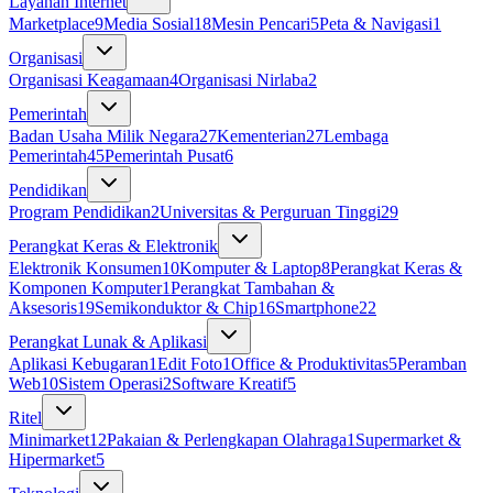
Layanan Internet
Marketplace
9
Media Sosial
18
Mesin Pencari
5
Peta & Navigasi
1
Organisasi
Organisasi Keagamaan
4
Organisasi Nirlaba
2
Pemerintah
Badan Usaha Milik Negara
27
Kementerian
27
Lembaga
Pemerintah
45
Pemerintah Pusat
6
Pendidikan
Program Pendidikan
2
Universitas & Perguruan Tinggi
29
Perangkat Keras & Elektronik
Elektronik Konsumen
10
Komputer & Laptop
8
Perangkat Keras &
Komponen Komputer
1
Perangkat Tambahan &
Aksesoris
19
Semikonduktor & Chip
16
Smartphone
22
Perangkat Lunak & Aplikasi
Aplikasi Kebugaran
1
Edit Foto
1
Office & Produktivitas
5
Peramban
Web
10
Sistem Operasi
2
Software Kreatif
5
Ritel
Minimarket
12
Pakaian & Perlengkapan Olahraga
1
Supermarket &
Hipermarket
5