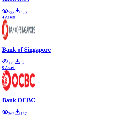
723
420
4 Assets
Bank of Singapore
175
37
9 Assets
Bank OCBC
365
157