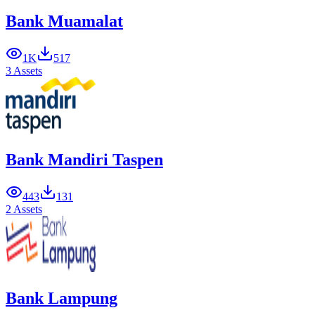
Bank Muamalat
1K
517
3 Assets
Bank Mandiri Taspen
443
131
2 Assets
Bank Lampung