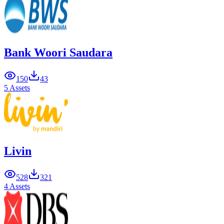
Bank Woori Saudara
150
43
5 Assets
Livin
528
321
4 Assets