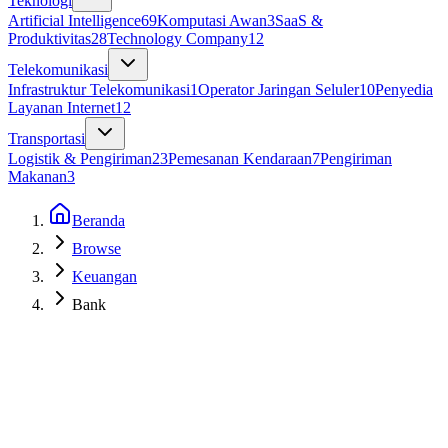
Teknologi
Artificial Intelligence
69
Komputasi Awan
3
SaaS &
Produktivitas
28
Technology Company
12
Telekomunikasi
Infrastruktur Telekomunikasi
1
Operator Jaringan Seluler
10
Penyedia
Layanan Internet
12
Transportasi
Logistik & Pengiriman
23
Pemesanan Kendaraan
7
Pengiriman
Makanan
3
Beranda
Browse
Keuangan
Bank