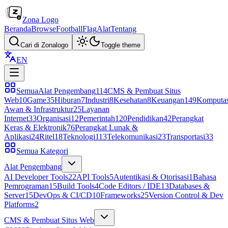
Zona Logo
Beranda
Browse
Football
Flag
Alat
Tentang
Cari di Zonalogo
Toggle theme
EN
Semua
Alat Pengembang
114
CMS & Pembuat Situs
Web
10
Game
35
Hiburan
7
Industri
8
Kesehatan
8
Keuangan
149
Komputas
Awan & Infrastruktur
25
Layanan
Internet
33
Organisasi
12
Pemerintah
120
Pendidikan
42
Perangkat
Keras & Elektronik
76
Perangkat Lunak &
Aplikasi
24
Ritel
18
Teknologi
113
Telekomunikasi
23
Transportasi
33
Semua Kategori
Alat Pengembang
AI Developer Tools
22
API Tools
5
Autentikasi & Otorisasi
1
Bahasa
Pemrograman
15
Build Tools
4
Code Editors / IDE
13
Databases &
Server
15
DevOps & CI/CD
10
Frameworks
25
Version Control & Dev
Platforms
2
CMS & Pembuat Situs Web