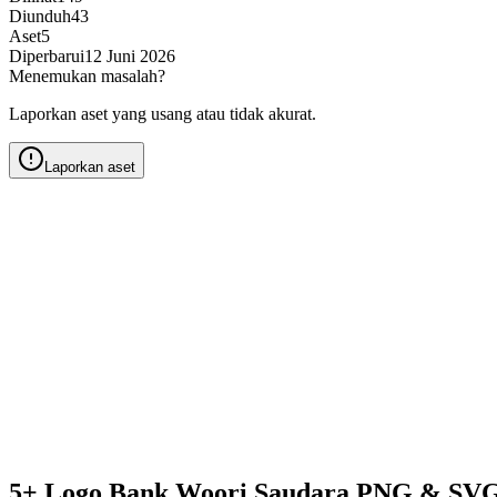
Diunduh
43
Aset
5
Diperbarui
12 Juni 2026
Menemukan masalah?
Laporkan aset yang usang atau tidak akurat.
Laporkan aset
5+ Logo Bank Woori Saudara PNG & SVG 