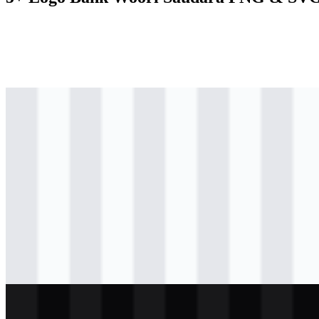
png
berwarna
logo
Download
png
berwarna
icon
Download
png
berwarna
wordmark
Download
png
hitam
wordmark
Download
png
putih
wordmark