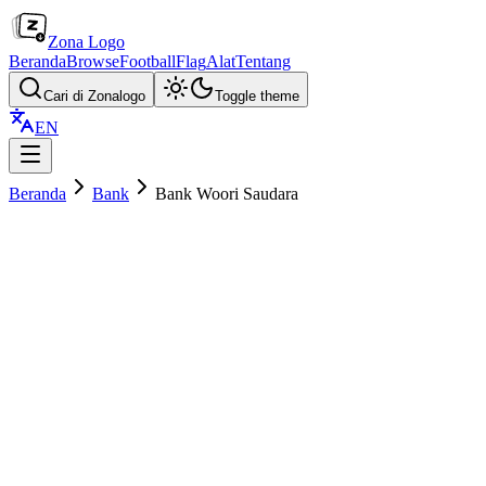
Zona Logo
Beranda
Browse
Football
Flag
Alat
Tentang
Cari di Zonalogo
Toggle theme
EN
Beranda
Bank
Bank Woori Saudara