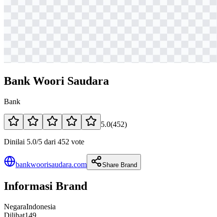
Bank Woori Saudara
Bank
5.0
(
452
)
Dinilai 5.0/5 dari 452 vote
bankwoorisaudara.com
Share Brand
Informasi Brand
Negara
Indonesia
Dilihat
149