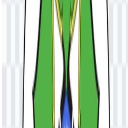
Hitam
untuk garis tepi atau dukungan teks bila diperlukan.
Pertanyaan yang Sering Diajukan
Apakah saya dapat menggunakan logo UNSAM
untuk keperluan komersial?
Untuk penggunaan komersial, Anda harus meminta izin resmi dari
universitas sebelum menggunakan logo Universitas Samudra.
Format file apa saja yang tersedia?
Format file yang tersedia adalah PNG dan SVG.
Jenis institusi apa itu UNSAM?
UNSAM adalah universitas negeri di Indonesia yang menawarkan
pendidikan diploma, sarjana, dan pascasarjana di berbagai disiplin
ilmu.
Apa yang membuat logo ini tampak khas secara
visual?