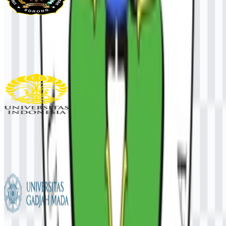
UNIMUDA Sorong
95
32
1 Assets
Universitas Indonesia (UI)
924
448
6 Assets