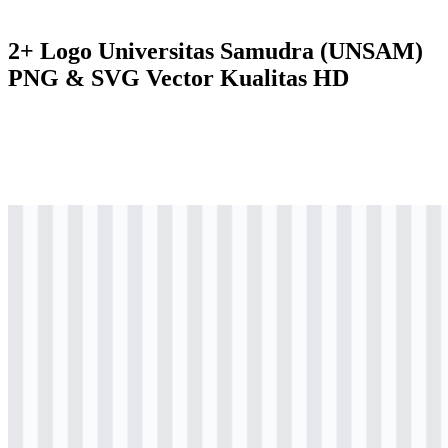
2+ Logo Universitas Samudra (UNSAM)
PNG & SVG Vector Kualitas HD
svg
berwarna
logo
Download
png
berwarna
logo
Download