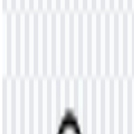
Selamat datang di
Zona Logo
. Anda dapat mengunduh logo
Universitas Samudra (UNSAM) dalam format PNG dan SVG.
Anda juga dapat mengunduh logo PNG dengan latar belakang
transparan dalam resolusi tinggi (HD) secara gratis.
Download Logo Universitas Samudra
(UNSAM) PNG
Silakan pilih file di atas sesuai kebutuhan Anda, lalu tekan tombol
unduh untuk mendapatkan file yang diinginkan:
Nama File
Universitas Samudra (UNSAM)
Jenis File
PNG, SVG
Ukuran File
18 KB - 240 KB