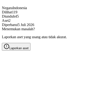
Negara
Indonesia
Dilihat
119
Diunduh
45
Aset
2
Diperbarui
5 Juli 2026
Menemukan masalah?
Laporkan aset yang usang atau tidak akurat.
Laporkan aset