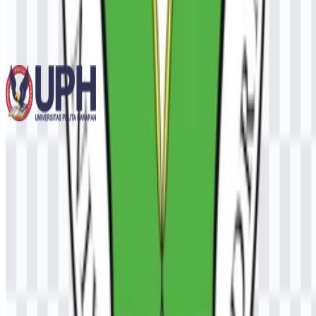
Universitas Gadjah Mada (UGM)
724
533
12 Assets
Universitas Pelita Harapan (UPH)
236
99
3 Assets
© 2026 ZonaLogo.com - Hosted on
Onidel
.
Alat
Tentang
Kontak
Privasi
Ketentuan
DMCA