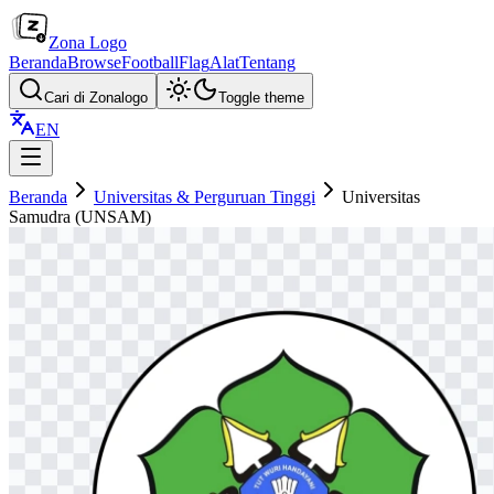
Zona Logo
Beranda
Browse
Football
Flag
Alat
Tentang
Cari di Zonalogo
Toggle theme
EN
Beranda
Universitas & Perguruan Tinggi
Universitas
Samudra (UNSAM)