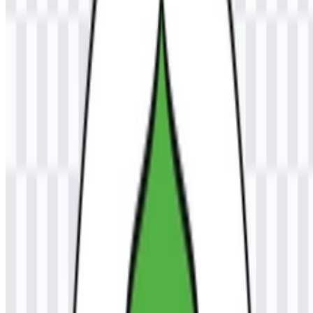
Lembaga ini sebelumnya beroperasi sebagai institusi pendidikan
tinggi swasta sebelum resmi menjadi universitas negeri pada tahun
2013 melalui peraturan presiden. Perannya berfokus pada
pendidikan, penelitian, dan pengabdian kepada masyarakat untuk
mendukung pembangunan regional dan nasional. Bagi pengunjung
yang mencari identitas resmi institusi, logo Universitas Samudra
(UNSAM) merupakan penanda visual penting yang terkait dengan
misi akademik tersebut.
Arti dan Sejarah Logo UNSAM
Lambang resmi ini dijelaskan sebagai tanda simbolis dengan elemen
yang mewakili ilmu pengetahuan, semangat pendidikan, persatuan,
dan identitas maritim yang terkait dengan nama Samudra. Hal ini
membuat identitas visualnya sangat selaras dengan konteks
akademik dan geografis institusi. Logo ini umumnya dipadukan
dengan nama lengkap institusi atau singkatan UNSAM, yang
membantu menjaga keterkenalan tanda tersebut dalam komunikasi
resmi universitas.
Dari sisi praktis, logo Universitas Samudra berfungsi sebagai
identitas institusional resmi, bukan sekadar elemen dekoratif.
Penggunaan struktur lambang mendukung pengenalan di seluruh
dokumen akademik, materi kampus, dan aset digital. File logo
berwarna membantu mempertahankan tampilan lambang resmi