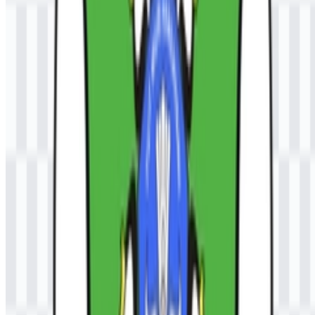
Logo ini menggunakan struktur bergaya lambang dengan elemen
yang berasosiasi dengan ilmu pengetahuan, pendidikan, persatuan,
dan identitas maritim, serta umumnya dipadukan dengan nama
universitas atau singkatan UNSAM.
Mengapa format SVG berguna untuk logo
universitas ini?
Format SVG Universitas Samudra (UNSAM) berguna karena dapat
diskalakan dengan rapi untuk tampilan besar, tata letak cetak, dan
aplikasi desain berbasis vector lainnya tanpa kehilangan ketajaman.