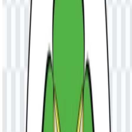
sesuai tujuan dalam format yang konsisten.
Perkembangan Logo
Sistem aset saat ini berfokus pada file logo berwarna dalam format
PNG dan SVG, sehingga identitasnya mudah digunakan di berbagai
aplikasi digital dan yang dapat diskalakan.
Palet Warna Universitas Samudra
Palet warna yang disebutkan mencakup biru, kuning/emas, putih,
hijau, dan hitam. Warna-warna ini merupakan bagian dari identitas
visual institusi dan muncul dalam representasi lambang resmi.
Dalam lingkungan universitas, palet multiwarna seperti ini
membantu menjaga pembeda pada materi cetak, profil online, dan
penggunaan seremonial sambil tetap membuat logo terlihat
seimbang.
Biru
untuk kehadiran institusional yang kuat pada lambang.
Kuning/emas
sebagai aksen yang ditonjolkan pada tanda
resmi.
Putih
untuk kontras dan kejelasan.
Hijau
sebagai bagian dari set warna resmi.