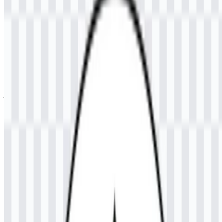
File yang tersedia mencakup logo berwarna SVG dan logo
berwarna PNG, sehingga Anda memiliki pilihan praktis untuk
kebutuhan digital maupun cetak. Logo UNSAM PNG cocok untuk
penempatan cepat pada presentasi, dokumen, dan halaman web,
sedangkan format SVG Universitas Samudra mendukung
penskalaan yang rapi untuk tata letak yang lebih besar dan
pengeditan berbasis vector.
Jika Anda mengalami masalah saat mengunduh logo UNSAM atau
jika file yang ditampilkan tidak akurat, Anda dapat
melaporkannya
di sini
.
Tentang Universitas Samudra
Universitas Samudra (UNSAM) adalah universitas negeri di
Langsa, Aceh, Indonesia. Universitas ini menyediakan pendidikan
tinggi melalui program diploma, sarjana, dan pascasarjana di
berbagai bidang seperti teknik, ekonomi, hukum, pertanian,
pendidikan guru, ilmu sosial, dan disiplin ilmu lainnya. Sebagai
perguruan tinggi negeri, UNSAM melayani mahasiswa yang
mencari pembelajaran akademik dalam lingkungan multidisiplin
yang luas.