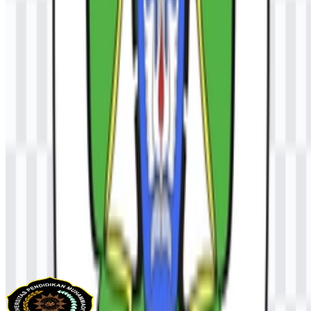
Konten Dibuat oleh AI
Deskripsi ini dibuat oleh AI dan mungkin mengandung
ketidakakuratan.
Lainnya dari Universitas & Perguruan
Tinggi