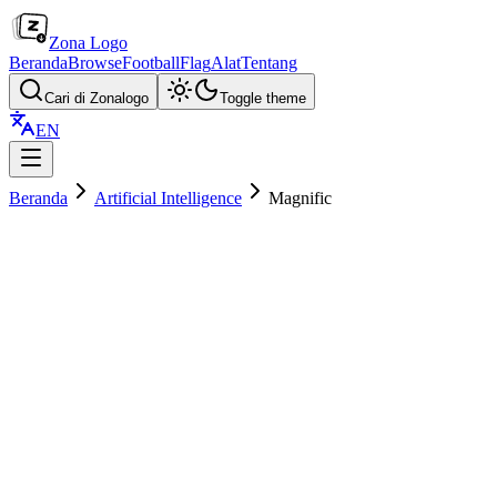
Zona Logo
Beranda
Browse
Football
Flag
Alat
Tentang
Cari di Zonalogo
Toggle theme
EN
Beranda
Artificial Intelligence
Magnific