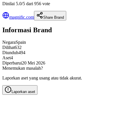
Dinilai 5.0/5 dari 956 vote
magnific.com
Share Brand
Informasi Brand
Negara
Spain
Dilihat
632
Diunduh
494
Aset
4
Diperbarui
20 Mei 2026
Menemukan masalah?
Laporkan aset yang usang atau tidak akurat.
Laporkan aset