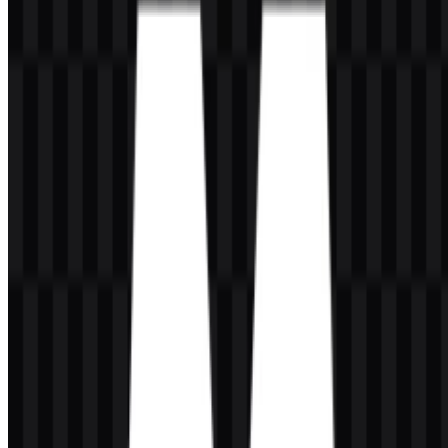
sesuai untuk platform yang berfokus pada kreasi digital dan
produksi berbasis AI. Tipografinya modern dan minimal, sehingga
nama brand terlihat jelas di antarmuka produk, halaman pemasaran,
dan konteks aplikasi. Sistem visualnya didukung oleh aset ikon
terpisah serta versi logo penuh, sehingga identitasnya tetap efektif
untuk tata letak yang ringkas maupun luas.
Nama merek ini tampil bersama presentasi visual yang premium dan
rapi, selaras dengan fokus platform pada hasil kreatif seperti
kampanye, foto produk, pembuatan film, dan peningkatan gambar.
Secara praktis, format Magnific SVG berguna saat dibutuhkan
penskalaan yang tetap tajam, sementara format Magnific PNG
bermanfaat untuk penempatan digital standar dan penggunaan
dengan latar belakang transparan.
Evolusi Logo
Sistem aset saat ini berpusat pada wordmark yang fleksibel dan file
ikon pendukung yang dapat digunakan dalam konteks terang
maupun gelap, mencerminkan identitas produk modern yang
dibangun untuk alur kerja digital.
Palet Warna Magnific