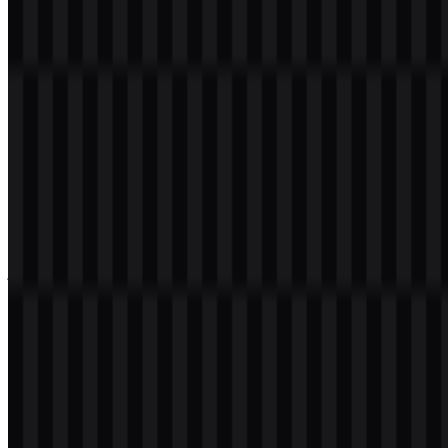
mengunduh logo PNG dengan latar belakang transparan dalam
resolusi tinggi (HD) secara gratis.
Download Logo Magnific PNG
Silakan pilih file di atas sesuai kebutuhan Anda, lalu tekan tombol
unduh untuk mendapatkan file yang diinginkan:
Nama File
Magnific
Jenis File
PNG, SVG
Ukuran File
20 KB - 250 KB
Jika Anda mengalami kendala saat mengunduh logo Magnific atau
jika file yang ditampilkan tidak akurat, Anda dapat
melaporkannya
di sini
.
Varian aset yang tersedia mencakup SVG ikon putih, SVG ikon
hitam, SVG logo putih, dan SVG logo hitam. Opsi ini membuat
logo Magnific praktis digunakan di antarmuka terang dan gelap,
halaman produk, slide presentasi, serta berbagai kebutuhan digital
lainnya.
Tentang Magnific