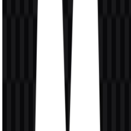
Warna merek yang terdokumentasi adalah hitam dan putih: #000000
dan #FFFFFF. Palet sederhana ini mendukung identitas yang tajam
dan berkontras tinggi, sehingga cocok untuk antarmuka, tata letak
editorial, dan materi promosi. Penggunaan hitam dan putih saja
membuat logo Magnific mudah disesuaikan secara visual dan
mudah ditempatkan di berbagai latar belakang.
Pertanyaan yang Sering Diajukan
Apakah saya dapat menggunakan logo Magnific
untuk keperluan komersial?
Untuk penggunaan komersial, Anda sebaiknya meminta izin resmi
sebelum menggunakan merek ini pada materi eksternal, kemasan,
iklan, atau materi identitas brand.
Format file apa saja yang tersedia?
Format file yang tersedia adalah PNG dan SVG.
Magnific itu jenis perusahaan apa?
Magnific adalah platform kreatif AI yang menggabungkan