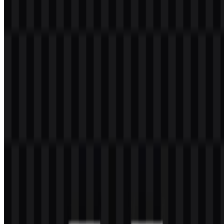
Magnific adalah platform kreatif AI yang dibangun untuk
menghasilkan, mengedit, meningkatkan, dan membuat konten visual
serta kreatif dalam satu ekosistem. Platform ini menggabungkan alat
untuk pembuatan gambar AI, pembuatan video AI, upscaling
gambar, enhancement, transformasi, retouching, aset kreatif, dan
akses API untuk alur kerja produksi. Platform ini melayani desainer,
AI artist, kreator konten, pemasar, agensi, tim merek, pembuat film,
penjual e-commerce, dan tim kreatif enterprise yang membutuhkan
produksi visual cepat.
Merek ini berakar di Spanyol dan berkantor pusat di Málaga,
dengan kehadiran di San Francisco. Magnific berkembang dari
Freepik, yang awalnya didirikan pada 2010, dan terkait dengan
Freepik Company, yang sebelumnya dikenal sebagai Freepik, di
bawah struktur kepemilikan yang terhubung dengan EQT. Tim
pendirinya mencakup Alejandro Sánchez, Pablo Blanes, dan
Joaquín Cuenca. Magnific juga terhubung dengan ekosistem
Freepik yang lebih luas berisi konten stok, vector, ikon, template,
mockup, dan berbagai sumber daya kreatif lainnya.
Arti dan Sejarah Logo Magnific
Logo Magnific menggunakan pendekatan wordmark yang bersih,