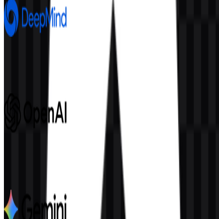
Google DeepMind
692
246
8 Assets
OpenAI
1.1K
562
6 Assets