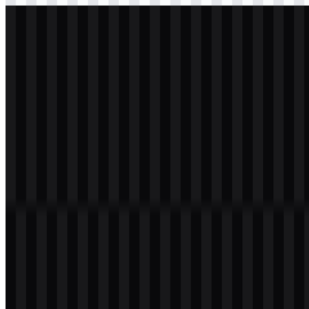
svg
putih
logo
Download
svg
putih
icon
Download
Daftar Isi
11 bagian