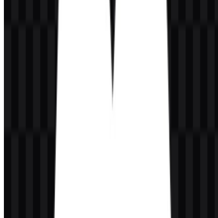
pembuatan gambar, pembuatan video, enhancement, pengeditan,
dan akses ke aset kreatif dalam satu tempat.
Seperti apa tampilan logo Magnific?
Logo ini utamanya berupa wordmark, didukung oleh aset ikon
terpisah untuk penggunaan yang fleksibel di berbagai tata letak
digital.
Warna apa yang terkait dengan identitas visualnya?
Warna merek yang tercantum untuk identitas ini adalah hitam dan
putih, menggunakan #000000 dan #FFFFFF.