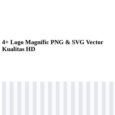
4+ Logo Magnific PNG & SVG Vector
Kualitas HD
svg
hitam
logo
Download
svg
hitam
icon
Download