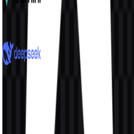
Google Gemini
2.8K
1.9K
7 Assets
DeepSeek
912
613
8 Assets
© 2026 ZonaLogo.com - Hosted on
Onidel
.
Alat
Tentang
Kontak
Privasi
Ketentuan
DMCA