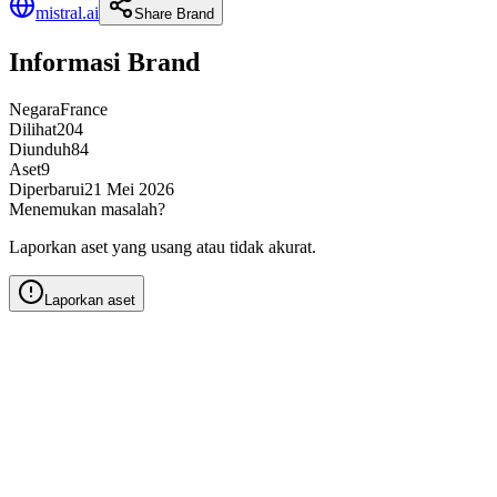
mistral.ai
Share Brand
Informasi Brand
Negara
France
Dilihat
204
Diunduh
84
Aset
9
Diperbarui
21 Mei 2026
Menemukan masalah?
Laporkan aset yang usang atau tidak akurat.
Laporkan aset