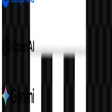
Google DeepMind
687
246
8 Assets
OpenAI
1.1K
549
6 Assets