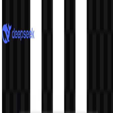
Google Gemini
2.8K
1.9K
7 Assets
DeepSeek
877
574
8 Assets
© 2026 ZonaLogo.com - Hosted on
Onidel
.
Alat
Tentang
Kontak
Privasi
Ketentuan
DMCA