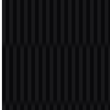
Selamat datang di
Zona Logo
. Anda dapat mengunduh logo Mistral
AI dalam format PNG dan SVG. Anda juga bisa mengunduh logo
PNG dengan latar belakang transparan dalam resolusi tinggi (HD)
secara gratis.
Download Logo Mistral AI PNG
Silakan pilih file di atas sesuai kebutuhan Anda, lalu tekan tombol
unduh untuk mendapatkan file yang diinginkan: