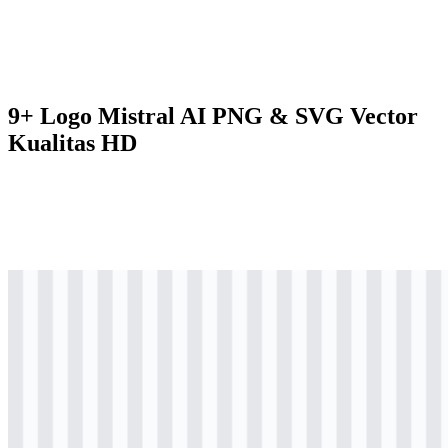
9+ Logo Mistral AI PNG & SVG Vector
Kualitas HD
svg
berwarna
logo
Download
svg
berwarna
logo
Download
svg
berwarna
logo