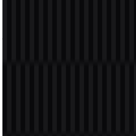
Nama File
Mistral AI
Jenis File
PNG, SVG
Ukuran File
20 KB - 250 KB
Jika Anda mengalami kendala saat mengunduh logo Mistral AI atau
jika file yang ditampilkan tidak akurat, Anda dapat
melaporkannya
di sini
.
Varian aset yang tersedia mencakup logo SVG putih, logo SVG
hitam, dan logo SVG berwarna. Format-format ini mendukung
berbagai penggunaan pada tata letak terang, gelap, dan brand tanpa
mengubah konsistensi simbol.
Tentang Mistral AI
Mistral AI SAS adalah perusahaan kecerdasan buatan yang berbasis
di Prancis, berkantor pusat di Paris, dengan alamat terdaftar di 15
Rue des Halles, 75001 Paris, France. Didirikan pada 2023 oleh
Arthur Mensch, Guillaume Lample, dan Timothée Lacroix,
perusahaan ini mengembangkan foundation models, large language
models, multimodal AI, coding models, AI assistants, dan AI agents
untuk kebutuhan enterprise dan developer.