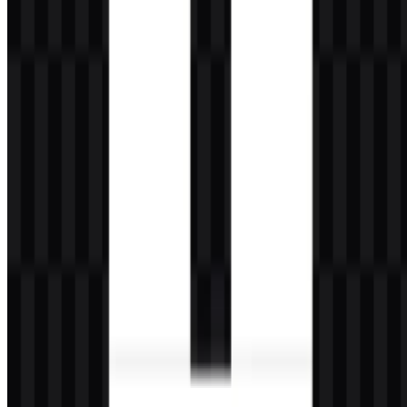
enterprise untuk chat, coding, reasoning, OCR, dan otomatisasi.
Apakah Mistral AI hanya merek chatbot?
Tidak. Le Chat adalah produk asisten, sedangkan Mistral AI adalah
brand perusahaan di balik platform yang lebih luas, termasuk model,
API, alat deployment, dan workflow agentik.
Gaya visual apa yang menjadi ciri logo ini?
Logo ini menggunakan kombinasi mark minimal dengan simbol
geometris dan wordmark, sehingga menghasilkan tampilan yang
modern, teknis, dan siap untuk kebutuhan enterprise.