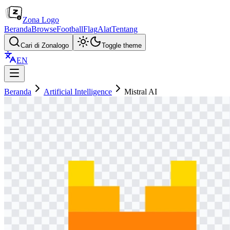
Zona Logo
Beranda
Browse
Football
Flag
Alat
Tentang
Cari di Zonalogo
Toggle theme
EN
Beranda
Artificial Intelligence
Mistral AI