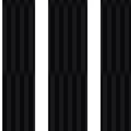
sederhana.
Evolusi Logo
Sistem aset saat ini berpusat pada kombinasi mark dengan versi
SVG putih, hitam, dan berwarna yang terpisah, sehingga identitas
dapat menyesuaikan dengan mulus pada berbagai latar belakang dan
tata letak.
Palet Warna Mistral AI
Warna merek yang disediakan adalah emas dan merah, didukung
oleh penggunaan hitam, putih, dan netral pada antarmuka visual.
Warna-warna ini membantu menghadirkan kesan tegas dan kuat
sekaligus menjaga tampilan tetap mudah dibaca di lingkungan
enterprise.
#FFC000 (Emas)
— digunakan sebagai warna merek utama
dalam palet yang disediakan.
#FF0000 (Merah)
— digunakan sebagai warna merek utama
dalam palet yang disediakan.
Dalam praktiknya, logo Mistral AI dapat ditampilkan dalam bentuk
monokrom atau berwarna, tergantung pada latar belakang dan