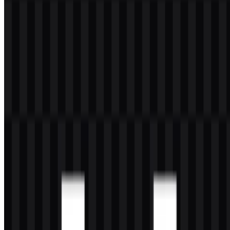
Portofolio perusahaan mencakup Le Chat, Mistral AI Platform,
Mistral AI Studio, La Plateforme, Mistral Large, Mistral Medium,
Mistral Small, Ministral, Codestral, Devstral, Magistral, Pixtral,
Voxtral, Mistral OCR, Mistral Agents API, Mistral Deploy, Mistral
Fine-tuning, dan Mistral Vibe. Produk-produknya dirancang untuk
chat, coding, reasoning, pemrosesan dokumen, OCR, tugas
multimodal, otomatisasi, dan deployment di lingkungan cloud atau
on-premise. Mistral AI banyak dikaitkan dengan kedaulatan AI
Eropa, model open-weight, serta kendali enterprise atas data,
kustomisasi, dan deployment.
Arti dan Sejarah Logo Mistral AI
Logo Mistral AI menggabungkan wordmark “Mistral AI” dengan
simbol geometris seperti piksel yang berfungsi sebagai tanda merek
ringkas. Struktur keseluruhannya minimal dan teknis, selaras dengan
fokus perusahaan pada model, infrastruktur, dan produk AI untuk
developer.
Sebagai sistem visual, logo ini bekerja di seluruh tampilan produk,
dokumentasi, dan antarmuka platform. Simbolnya dapat berdiri
sendiri, sementara wordmark memberikan identifikasi yang jelas
dalam konteks korporat dan editorial. Desainnya mudah dikenali di
kategori yang banyak menggunakan identitas berbasis teks