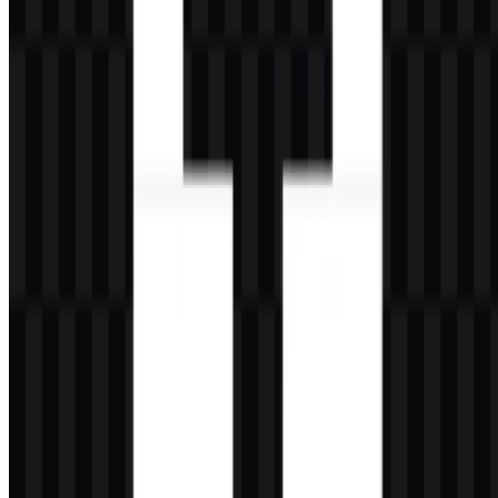
konteks. Versi SVG putih cocok untuk antarmuka gelap, versi SVG
hitam ideal untuk permukaan terang, dan versi SVG berwarna
mendukung penempatan yang konsisten dengan brand. Bagi
pengguna yang mencari logo Mistral AI PNG atau file Mistral AI
SVG, varian ini membuat identitasnya fleksibel untuk kebutuhan
web, produk, dan presentasi.
Pertanyaan yang Sering Diajukan
Apakah saya boleh menggunakan logo Mistral AI
untuk keperluan komersial?
Anda sebaiknya meminta izin resmi sebelum menggunakannya
secara komersial.
Format file apa saja yang tersedia?
PNG dan SVG.
Apa yang dilakukan Mistral AI?
Mistral AI mengembangkan foundation models, large language
models, multimodal AI, AI assistants, AI agents, dan alat AI