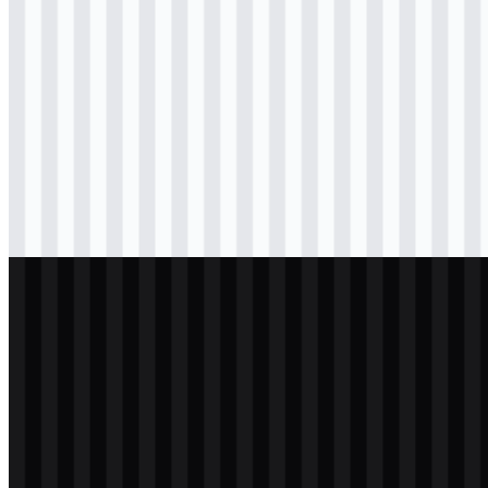
Download
svg
berwarna
logo
Download
svg
berwarna
logo
Download
svg
hitam
logo
Download
svg
terang
logo
Download
svg
terang
logo
Download
svg
putih
logo
Download