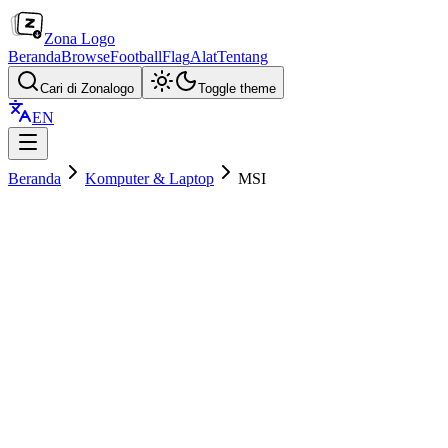
Zona Logo
Beranda
Browse
Football
Flag
Alat
Tentang
Cari di Zonalogo
Toggle theme
EN
Beranda
Komputer & Laptop
MSI