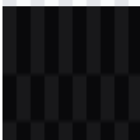
Download
svg
terang
logo
Download
svg
putih
logo
Download
Daftar Isi
11 bagian