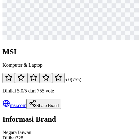
MSI
Komputer & Laptop
5.0
(
755
)
Dinilai 5.0/5 dari 755 vote
msi.com
Share Brand
Informasi Brand
Negara
Taiwan
Dilihat
228