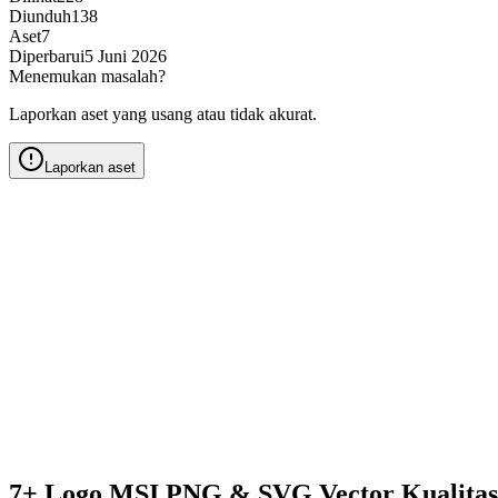
Diunduh
138
Aset
7
Diperbarui
5 Juni 2026
Menemukan masalah?
Laporkan aset yang usang atau tidak akurat.
Laporkan aset
7+ Logo MSI PNG & SVG Vector Kualita