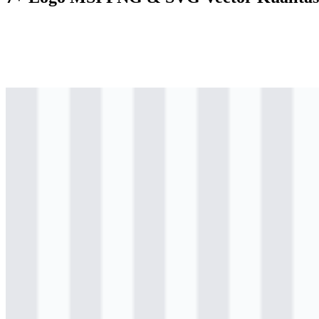
svg
berwarna
logo
Download
svg
berwarna
logo
Download
png
berwarna
logo
Download
svg
berwarna
icon
Download
svg
hitam
logo