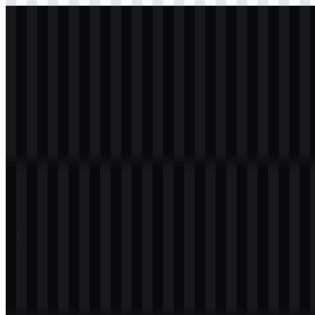
svg
putih
logo
Download
Daftar Isi
11 bagian