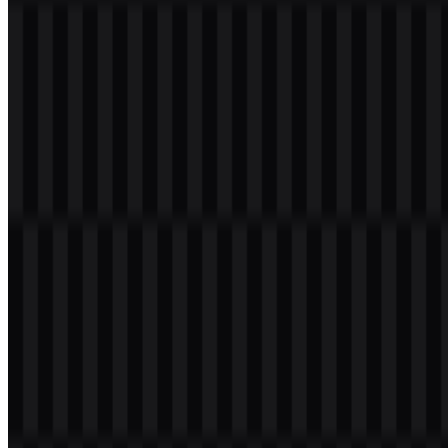
Selamat datang di
Zona Logo
. Anda dapat mengunduh logo
PlayStation dalam format PNG dan SVG. Anda juga bisa
mengunduh logo PNG dengan latar belakang transparan beresolusi
tinggi (HD) secara gratis.