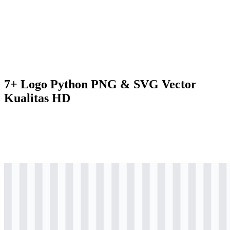
7+ Logo Python PNG & SVG Vector
Kualitas HD
svg
berwarna
logo
Download
svg
berwarna
icon
Download