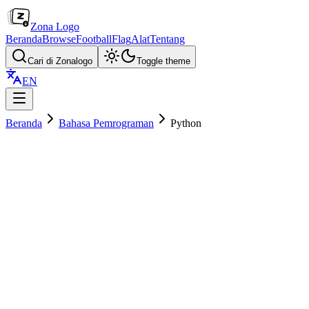
Zona Logo
Beranda
Browse
Football
Flag
Alat
Tentang
Cari di Zonalogo
Toggle theme
EN
Beranda
Bahasa Pemrograman
Python