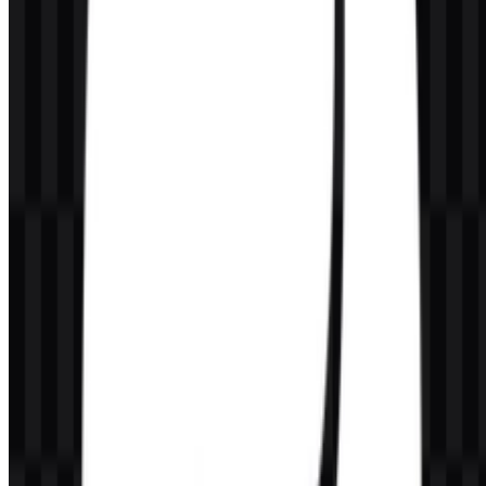
Siapa yang mengelola Python?
Python dikelola oleh Python Software Foundation, sebuah
organisasi nirlaba yang berbasis di Amerika Serikat.
Mengapa Python populer untuk pekerjaan data
dan AI?
Python banyak digunakan dalam data science, machine learning,
dan artificial intelligence karena mudah dibaca, serbaguna, dan
didukung oleh ekosistem library serta alat yang sangat besar.