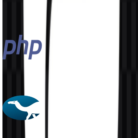
Kotlin
100
30
3 Assets
PHP
160
61
4 Assets
Perl