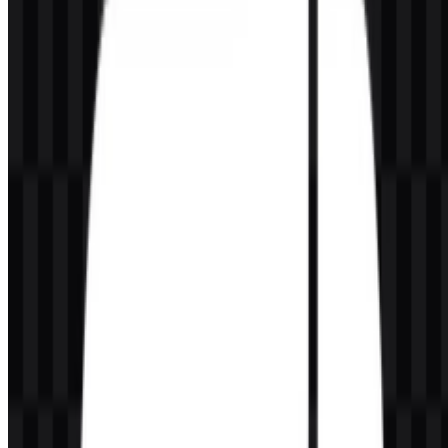
Bersama-sama, keduanya menciptakan tampilan dua warna yang
khas seperti pada lambang resmi. Dalam praktiknya, palet ini
membantu logo tetap jelas di lingkungan terang maupun gelap,
terutama saat menggunakan aset Python SVG atau PNG di
antarmuka digital.
Pertanyaan yang Sering Diajukan
Apakah saya dapat menggunakan logo Python
untuk keperluan komersial?
Anda sebaiknya meminta izin resmi sebelum menggunakannya
untuk keperluan komersial.
Format file apa saja yang tersedia?
Format yang tersedia adalah PNG dan SVG.
Apa arti simbol Python?
Simbol ini menggunakan dua bentuk ular yang saling terhubung dan
membentuk mark merek yang mudah dikenali dari bahasa tersebut.