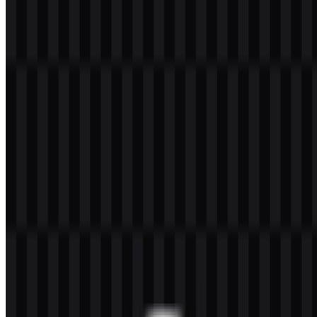
Selamat datang di
Zona Logo
. Anda dapat mengunduh logo Python
dalam format PNG dan SVG. Anda juga dapat mengunduh logo
PNG dengan latar belakang transparan dalam resolusi tinggi (HD)
secara gratis.
Download Logo Python PNG
Silakan pilih file di atas sesuai kebutuhan Anda, lalu tekan tombol
unduh untuk mendapatkan file yang diinginkan:
Nama File
Python
Jenis File
PNG, SVG
Ukuran File
20 KB - 250 KB