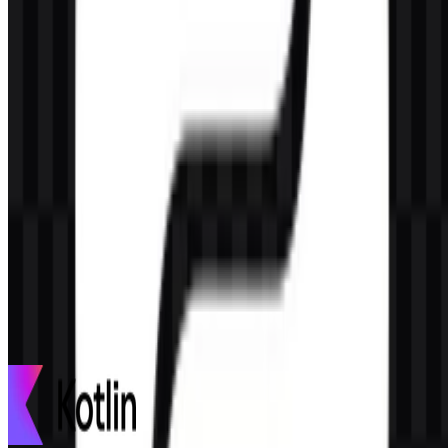
Konten Dibuat oleh AI
Deskripsi ini dibuat oleh AI dan mungkin mengandung
ketidakakuratan.
Lainnya dari Bahasa Pemrograman