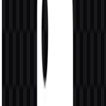
pengembangan backend, DevOps, cybersecurity, finance, dan cloud
computing. Ekosistemnya melayani software developer, data
scientist, AI engineer, peneliti, pendidik, pelajar, tim backend, dan
kontributor open-source yang membutuhkan bahasa yang mudah
dibaca, fleksibel, dan praktis.
Identitas mereknya sangat terkait dengan kemudahan penggunaan
dan adopsi yang luas. Python dikenal ramah untuk pemula, tetapi
tetap cukup kuat untuk alur kerja profesional dan enterprise.
Keseimbangan ini menjadi salah satu alasan utama bahasa ini
menjadi alat standar dalam pengembangan modern, pekerjaan data,
dan proyek AI.
Arti dan Sejarah Logo Python
Logo Python dibangun dari dua bentuk ular yang saling terhubung
dalam gaya geometris, biasanya ditampilkan dalam warna biru dan
kuning. Simbol ini langsung مرتبط dengan nama bahasa tersebut
dan berfungsi sebagai elemen utama merek di seluruh ekosistemnya.
Logo ini sangat efektif sebagai ikon mandiri, dan juga sering
dipadukan dengan wordmark agar lebih mudah dikenali dalam
dokumentasi dan antarmuka produk.
Sebagai identitas visual, mark ini sederhana, mudah diingat, dan
gampang dikenali di lingkungan teknis. Penggunaan warna biru dan