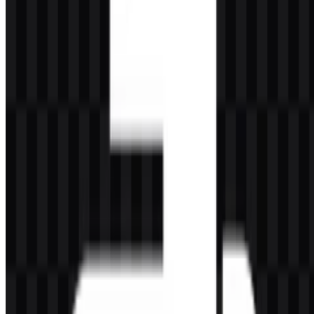
kuning memberi simbol ini kehadiran yang khas di alat developer,
konten edukasi, dan materi komunitas. Logo Python PNG sangat
berguna saat diperlukan latar belakang transparan untuk presentasi,
situs web, atau tata letak dokumentasi, sementara versi Python SVG
menjadi pilihan kuat untuk penggunaan vector yang dapat
diskalakan.
Perkembangan Logo
Sistem aset saat ini berfokus pada penggunaan praktis: ikon
berwarna, SVG logo versi terang, SVG logo berwarna, serta varian
ikon dan logo PNG monokrom untuk penempatan yang fleksibel di
berbagai latar belakang dan media.
Palet Warna Python
Warna merek Python ditetapkan dengan dua tone utama:
#4080C0
— Steel Blue
#FFC040
— Sandy Brown
Steel Blue mendukung sisi identitas yang teknis dan tepercaya,
sementara Sandy Brown menambah kontras dan kehangatan visual.