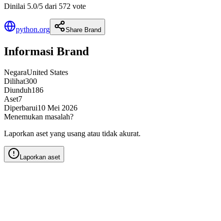
Dinilai 5.0/5 dari 572 vote
python.org
Share Brand
Informasi Brand
Negara
United States
Dilihat
300
Diunduh
186
Aset
7
Diperbarui
10 Mei 2026
Menemukan masalah?
Laporkan aset yang usang atau tidak akurat.
Laporkan aset