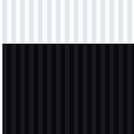
png
hitam
logo
Download
png
hitam
icon
Download
svg
terang
logo
Download
png
putih
logo
Download
png
putih
icon
Download