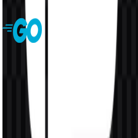
61
2
5 Assets
Golang
142
52
7 Assets
© 2026 ZonaLogo.com - Hosted on
Onidel
.
Alat
Tentang
Kontak
Privasi
Ketentuan
DMCA