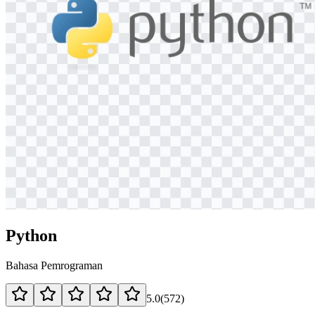
Python
Bahasa Pemrograman
5.0
(
572
)