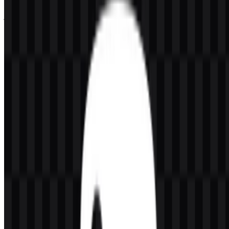
Jika Anda mengalami masalah saat mengunduh logo Python atau
jika file yang ditampilkan tidak akurat, Anda dapat
melaporkannya
di sini
.
Set aset yang tersedia mencakup SVG logo berwarna, SVG logo
versi terang, PNG logo putih, PNG logo hitam, PNG ikon putih,
PNG ikon hitam, dan SVG ikon berwarna. Ini memudahkan
penggunaan logo Python di berbagai dokumentasi, presentasi,
antarmuka, dan materi untuk developer sambil menjaga konsistensi
identitasnya.
Tentang Python
Python adalah bahasa pemrograman sumber terbuka dan serbaguna
yang dibuat oleh Guido van Rossum pada tahun 1991. Python
dikelola oleh Python Software Foundation, sebuah organisasi
nirlaba yang berbasis di Amerika Serikat. Python tidak dimiliki oleh
satu perusahaan komersial; sebaliknya, Python berjalan sebagai
proyek sumber terbuka global dengan kontributor dari banyak
negara.
Python banyak digunakan dalam pengembangan perangkat lunak,
data science, artificial intelligence, machine learning, pengembangan
web, otomatisasi, scripting, pendidikan, komputasi ilmiah,