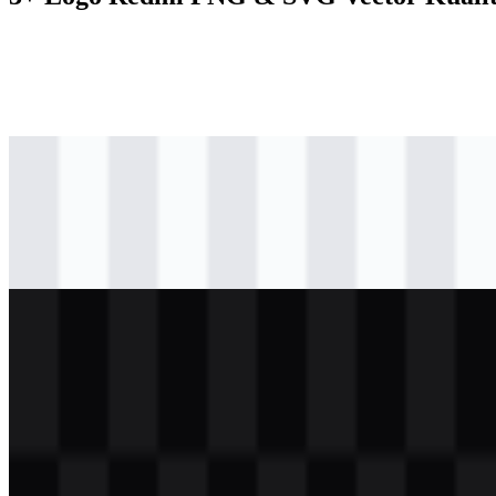
svg
berwarna
logo
Download
svg
hitam
logo
Download
svg
putih
logo
Download