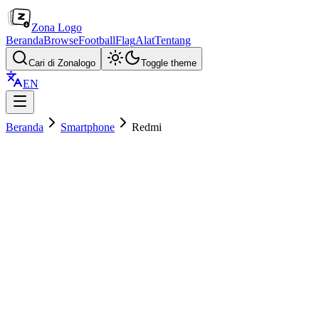
Zona Logo
Beranda
Browse
Football
Flag
Alat
Tentang
Cari di Zonalogo
Toggle theme
EN
Beranda
Smartphone
Redmi