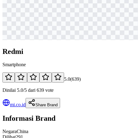
Redmi
Smartphone
5.0
(
639
)
Dinilai 5.0/5 dari 639 vote
mi.co.id
Share Brand
Informasi Brand
Negara
China
Dilihat
291