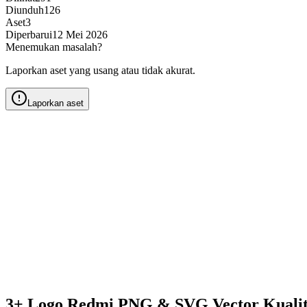
Diunduh
126
Aset
3
Diperbarui
12 Mei 2026
Menemukan masalah?
Laporkan aset yang usang atau tidak akurat.
Laporkan aset
3+ Logo Redmi PNG & SVG Vector Kuali