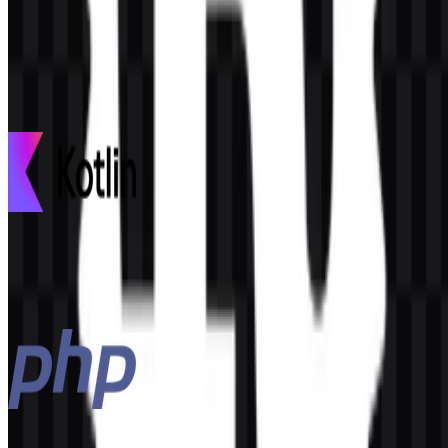
Konten Dibuat oleh AI
Deskripsi ini dibuat oleh AI dan mungkin mengandung
ketidakakuratan.
Lainnya dari Bahasa Pemrograman
Kotlin
98
30
3 Assets
PHP