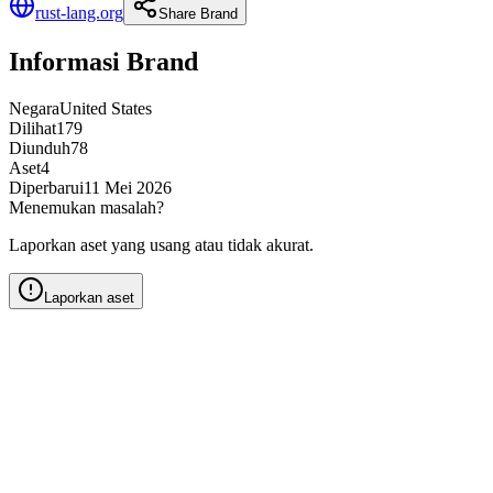
rust-lang.org
Share Brand
Informasi Brand
Negara
United States
Dilihat
179
Diunduh
78
Aset
4
Diperbarui
11 Mei 2026
Menemukan masalah?
Laporkan aset yang usang atau tidak akurat.
Laporkan aset