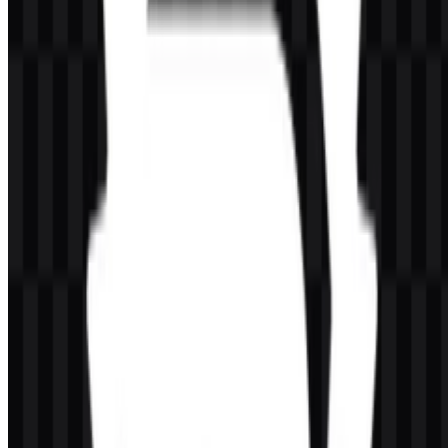
Palet yang sederhana ini sangat cocok untuk alat pengembang
karena menjaga sistem visual tetap jelas dan fleksibel. File Rust
PNG berwarna hitam efektif untuk penempatan sederhana,
sementara versi SVG tetap ideal untuk penskalaan yang fleksibel
dalam tata letak digital modern.
Pertanyaan yang Sering Diajukan
Apa itu Rust?
Rust adalah bahasa pemrograman sistem sumber terbuka yang
dirancang untuk performa, keandalan, keamanan memori, dan
konkurensi tanpa garbage collector. Bahasa ini digunakan dalam
sistem backend, perangkat lunak embedded, WebAssembly,
infrastruktur, dan lingkungan lain yang sangat membutuhkan
performa tinggi.
Apakah saya bisa menggunakan logo Rust untuk
tujuan komersial?
Untuk penggunaan komersial, Anda sebaiknya meminta izin resmi
dan mengikuti panduan merek dagang serta penggunaan yang
berlaku dari Rust Foundation.