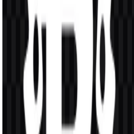
Format file apa saja yang tersedia?
Format file yang tersedia adalah PNG dan SVG.
Siapa yang membuat Rust?
Rust dibuat oleh Graydon Hoare pada masa pengembangan awal di
Mozilla Research.
Apa yang membuat identitas visualnya khas?
Identitas ini khas karena menggabungkan simbol berbentuk gear
dengan huruf “R” di tengah, menggunakan tampilan hitam
sederhana yang selaras dengan pemrograman sistem, disiplin
rekayasa, dan kejernihan teknis.
Mengapa Rust SVG berguna?
Rust SVG berguna karena dapat diskalakan dengan rapi untuk situs
web, dokumentasi, dan alat pengembang sambil mempertahankan
geometri simbol yang tajam.