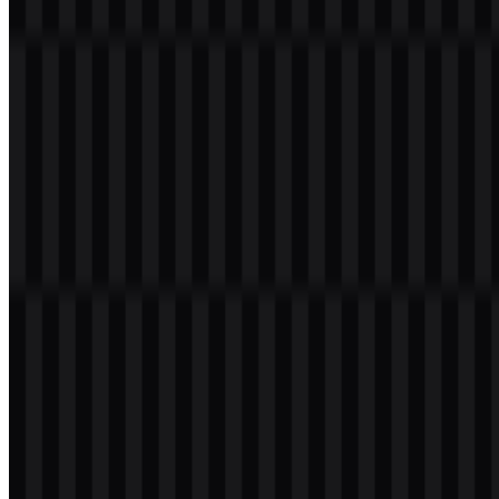
Selamat datang di
Zona Logo
. Anda dapat mengunduh logo Rust
Language dalam format PNG dan SVG. Anda juga dapat
mengunduh logo PNG dengan latar belakang transparan dalam
resolusi tinggi (HD) secara gratis.