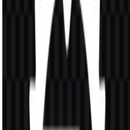
Sebagai logo Rust Language, tanda ini terlihat teknis dan disiplin,
bukan dekoratif. Gaya monokrom memperkuat kejelasan dalam
dokumentasi, halaman repositori, kemasan, dan konteks UI. Karena
identitasnya ringkas dan geometris, versi Rust SVG sangat berguna
untuk kebutuhan yang memerlukan rendering skalabel dan tepi yang
tajam.
Evolusi Logo
Sistem aset saat ini berpusat pada sejumlah format praktis, termasuk
varian logo dan ikon yang dapat digunakan di web, dokumentasi,
dan antarmuka produk.
Palet Warna Rust Language
Warna merek ini sederhana dan sangat fungsional. Hitam menjadi
penanda visual utama pada logo Rust Language, mendukung
identitas yang presisi dan berorientasi pada rekayasa. Putih
memberikan kontras dan kejelasan, terutama untuk aplikasi terbalik
dan penggunaan dengan latar transparan. Rust-y orange digunakan
oleh Rust Foundation sebagai warna khas untuk identitas yayasan,
sementara abu-abu dan nada netral lainnya mendukung dokumentasi
dan lingkungan antarmuka.