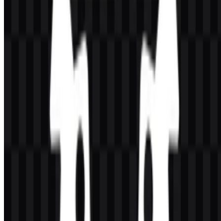
7 Assets
© 2026 ZonaLogo.com - Hosted on
Onidel
.
Alat
Tentang
Kontak
Privasi
Ketentuan
DMCA