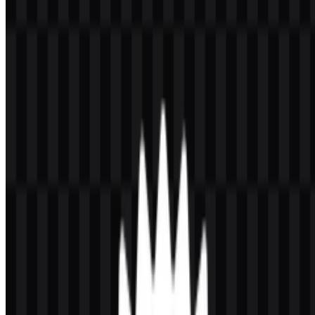
Download Logo Rust PNG
Silakan pilih file di atas sesuai kebutuhan Anda, lalu tekan tombol
unduh untuk mendapatkan file yang diinginkan:
Nama File
Rust
Jenis File
PNG, SVG
Ukuran File
18 KB - 240 KB
Jika Anda mengalami masalah saat mengunduh logo Rust atau jika
file yang ditampilkan tidak akurat, Anda dapat
melaporkannya di
sini
.
Varian aset yang tersedia mencakup logo SVG putih, logo SVG
berwarna, ikon SVG hitam, dan ikon PNG putih, sehingga memberi
pengembang opsi praktis untuk antarmuka terang dan gelap,
dokumentasi, serta presentasi.
Tentang Rust Language
Rust adalah bahasa pemrograman sumber terbuka yang
dikembangkan dari Mozilla Research dan dibuat oleh Graydon