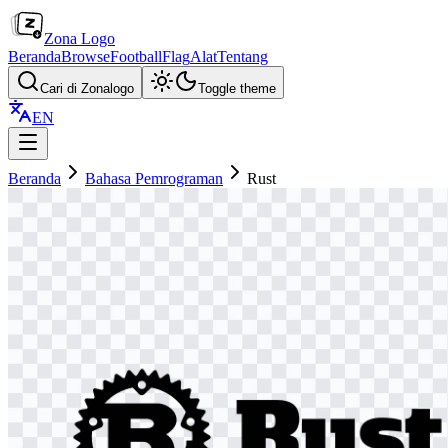
Zona Logo
Beranda
Browse
Football
Flag
Alat
Tentang
Cari di Zonalogo
Toggle theme
EN
Beranda
Bahasa Pemrograman
Rust