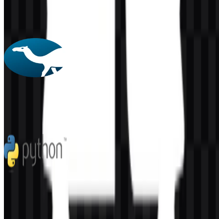
153
58
4 Assets
Perl
60
2
5 Assets
Python
283
177