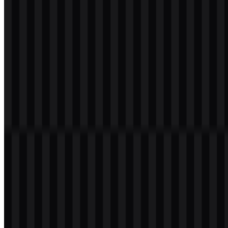
Download
png
putih
icon
Download
Daftar Isi
12 bagian