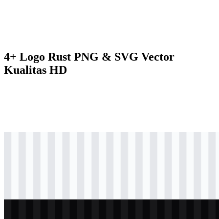
4+ Logo Rust PNG & SVG Vector
Kualitas HD
svg
berwarna
logo
Download
svg
hitam
icon
Download
svg
putih
logo