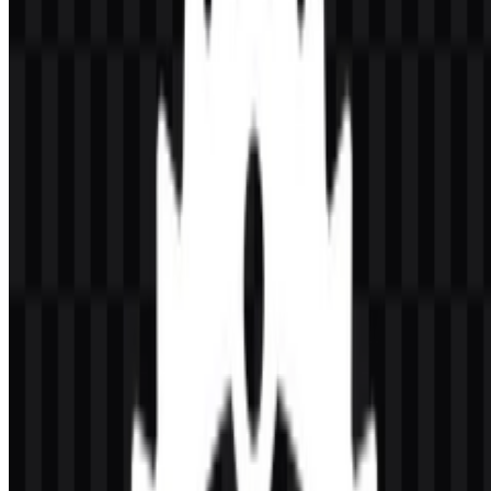
Hoare, dengan pengembangan awal dimulai pada 2006 dan rilis
stabil pertamanya hadir pada 2015. Bahasa ini dikelola melalui Rust
Project dan Rust Foundation di Amerika Serikat, dengan komunitas
sumber terbuka global yang berkontribusi pada ekosistemnya.
Bahasa ini dirancang untuk perangkat lunak yang membutuhkan
performa tinggi, keamanan memori, keandalan, dan konkurensi
tanpa garbage collector. Rust banyak digunakan di berbagai bidang
seperti pemrograman sistem, pengembangan backend, infrastruktur
cloud, sistem embedded, keamanan siber, blockchain,
pengembangan game, WebAssembly, dan alat bantu pengembang.
Penggunanya mencakup programmer sistem, engineer backend, tim
keamanan, pengembang embedded, serta kontributor yang
membangun perangkat lunak andal pada level kontrol paling rendah.
Arti dan Sejarah Logo Rust
Logo Rust Language menggunakan simbol roda gigi atau gear
berwarna hitam dengan huruf “R” di tengahnya. Bentuk ini sangat
terkait dengan rekayasa dan pekerjaan sistem, yang sesuai dengan
fokus Rust pada kontrol level rendah, performa, dan keandalan.
Huruf di dalamnya menambah pengenalan langsung, sehingga tanda
ini bersifat simbolis sekaligus praktis untuk penggunaan yang
ditujukan bagi pengembang.