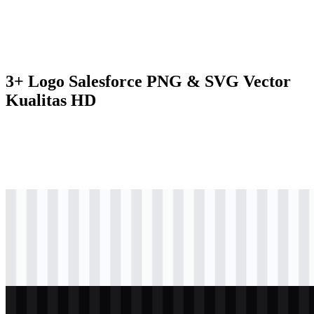
3+ Logo Salesforce PNG & SVG Vector
Kualitas HD
svg
berwarna
logo
Download
svg
hitam
logo
Download
svg
putih
logo