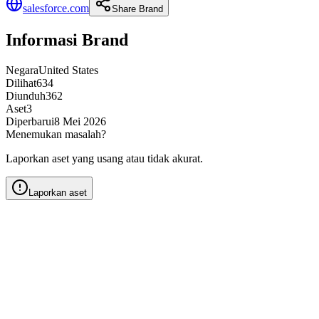
salesforce.com
Share Brand
Informasi Brand
Negara
United States
Dilihat
634
Diunduh
362
Aset
3
Diperbarui
8 Mei 2026
Menemukan masalah?
Laporkan aset yang usang atau tidak akurat.
Laporkan aset