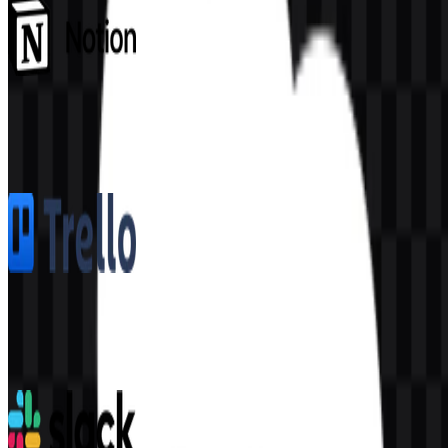
Notion
1.6K
1.1K
5 Assets
Trello
361
154
8 Assets