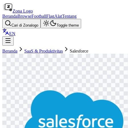
Zona Logo
Beranda
Browse
Football
Flag
Alat
Tentang
Cari di Zonalogo
Toggle theme
EN
Beranda
SaaS & Produktivitas
Salesforce