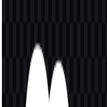
Konten Dibuat oleh AI
Deskripsi ini dibuat oleh AI dan mungkin mengandung
ketidakakuratan.
Lainnya dari SaaS & Produktivitas