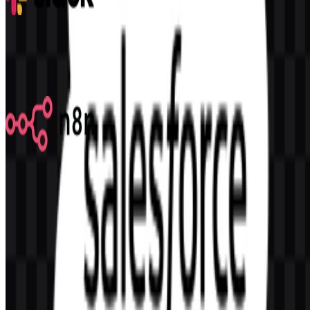
Slack
323
192
9 Assets
n8n
582
355
7 Assets
© 2026 ZonaLogo.com - Hosted on
Onidel
.
Alat
Tentang
Kontak
Privasi
Ketentuan
DMCA