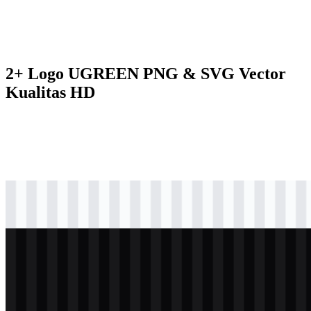
2+ Logo UGREEN PNG & SVG Vector
Kualitas HD
svg
hitam
logo
Download
svg
putih
logo
Download