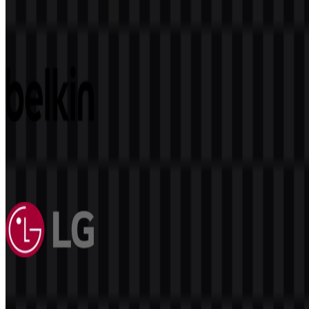
Baseus
113
39
5 Assets
Belkin
80
27
2 Assets
LG