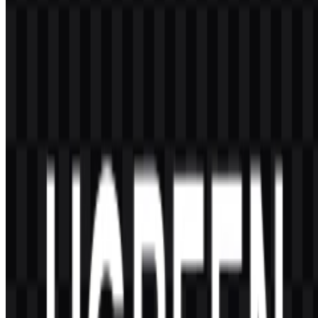
Penggunaan komersial sebaiknya mendapatkan izin resmi sebelum
mempublikasikan atau mendistribusikan logo ini dalam konteks
bisnis.
Format file apa saja yang tersedia?
Format file yang tersedia adalah PNG dan SVG.
UGREEN itu perusahaan apa?
UGREEN adalah merek elektronik konsumen yang berfokus pada
aksesori dan produk konektivitas untuk perangkat seluler, komputer,
dan pengaturan digital terkait.
Seperti apa logo UGREEN?
Logo ini adalah wordmark modern dengan huruf kapital, memiliki
struktur yang sederhana, bersih, dan sangat mudah dibaca.
Varian logo apa saja yang tersedia?
Aset yang tersedia mencakup versi SVG logo putih dan SVG logo
hitam.