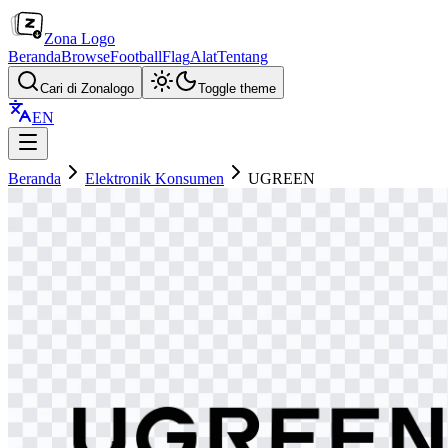
Zona Logo
Beranda
Browse
Football
Flag
Alat
Tentang
Cari di Zonalogo
Toggle theme
EN
Beranda
Elektronik Konsumen
UGREEN