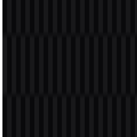
kerja digital, pengisian daya, penyimpanan, dan perluasan
perangkat.
Arti dan Sejarah Logo UGREEN
Logo UGREEN menggunakan wordmark modern yang dibangun
dari huruf kapital sederhana. Strukturnya yang bersih membuatnya
mudah dikenali di kemasan, halaman produk, dan daftar digital,
yang penting bagi merek yang berfokus pada aksesori dan perangkat
keras konektivitas.
Identitas visualnya minimalis dan langsung, dengan wordmark yang
membawa sebagian besar pengenalan merek alih-alih ikon yang
rumit. Dalam konteks ini, logo UGREEN menyampaikan kesan
praktis melalui keterbacaan dan tata letak yang sederhana. Warna
merek yang tersedia adalah hijau, hitam, dan putih, serta aset SVG
hitam dan putih yang tersedia mendukung penggunaan yang
fleksibel di berbagai lingkungan.
Evolusi Logo
Sistem aset saat ini berfokus pada wordmark sederhana yang
tersedia dalam versi SVG hitam dan putih untuk penggunaan