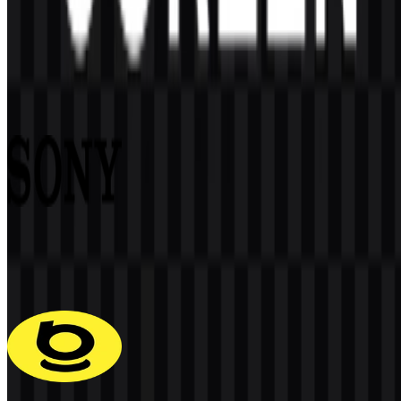
Konten Dibuat oleh AI
Deskripsi ini dibuat oleh AI dan mungkin mengandung
ketidakakuratan.
Lainnya dari Elektronik Konsumen
Sony
273
144
4 Assets