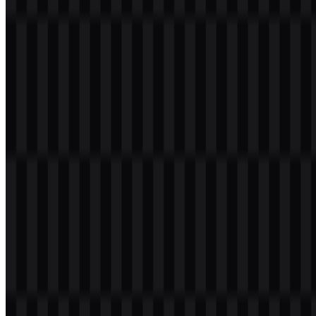
Selamat datang di
Zona Logo
. Anda dapat mengunduh logo
UGREEN dalam format PNG dan SVG. Anda juga dapat
mengunduh logo PNG dengan latar belakang transparan dalam
resolusi tinggi (HD) secara gratis.
Download Logo UGREEN PNG
Silakan pilih file di atas sesuai kebutuhan Anda, lalu tekan tombol
unduh untuk mendapatkan file yang diinginkan:
Nama File
UGREEN
Jenis File
PNG, SVG