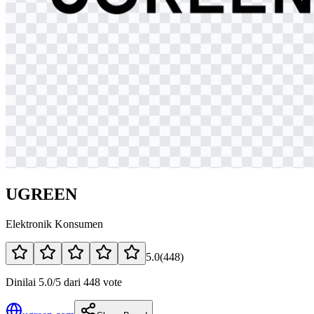
UGREEN
Elektronik Konsumen
5.0
(
448
)
Dinilai 5.0/5 dari 448 vote