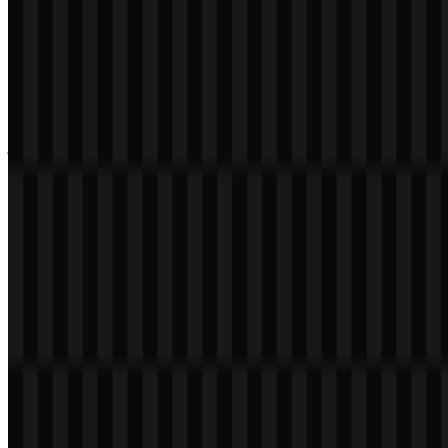
Ukuran File
18 KB - 220 KB
Aset yang tersedia mencakup versi SVG logo putih dan SVG logo
hitam, yang mendukung berbagai kebutuhan tampilan di latar
belakang terang dan gelap.
Jika Anda mengalami masalah saat mengunduh logo UGREEN atau
jika file yang ditampilkan tidak akurat, Anda dapat
melaporkannya
di sini
.
Tentang UGREEN
UGREEN adalah merek elektronik konsumen dari China yang
mengembangkan aksesori teknologi untuk perangkat seluler,
komputer, dan kebutuhan konektivitas sehari-hari. Ragam
produknya mencakup charger, kabel USB, power bank, wireless
charger, docking station, hub USB-C, adapter, storage enclosure,
perangkat jaringan, serta aksesori audio dan mobil.
Katalog yang luas ini menempatkan merek ini lebih dari sekadar
label periferal, dan masuk ke kategori elektronik konsumen yang
lebih luas, dengan perangkat keras praktis dan produk pendukung
perangkat sebagai penawaran utamanya. Merek ini melayani
pengguna yang membutuhkan aksesori andal dan alat koneksi untuk