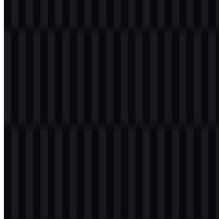
serbaguna di aplikasi digital dan cetak.
Palet Warna UGREEN
Palet merek UGREEN dibangun di sekitar tiga warna utama: hijau,
hitam, dan putih. Set aset saat ini secara khusus mencakup versi logo
hitam dan putih, sehingga kedua warna ini penting untuk
penggunaan merek yang dapat diunduh.
Warna
Hex
Hitam
#000000
Putih
#FFFFFF
Hitam memberikan kontras yang kuat dan kejelasan pada latar
belakang terang, sementara putih mendukung keterlihatan pada
permukaan gelap. Keduanya menjaga tampilan wordmark tetap
bersih di berbagai konteks branding yang umum.
Pertanyaan yang Sering Diajukan
Apakah saya bisa menggunakan logo UGREEN
untuk keperluan komersial?