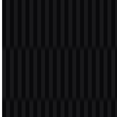
179
95
8 Assets
© 2026 ZonaLogo.com - Hosted on
Onidel
.
Alat
Tentang
Kontak
Privasi
Ketentuan
DMCA