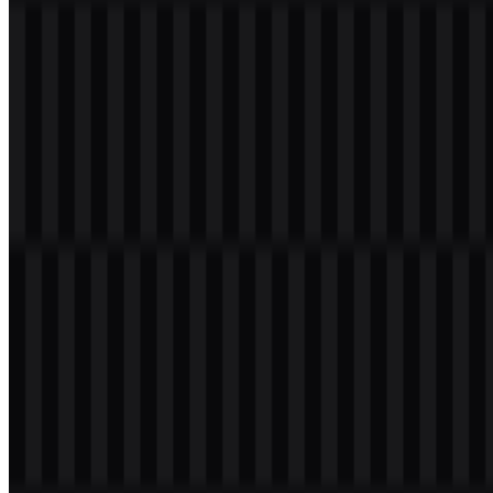
Nama Warna
Kode Hex
Royal Blue
#0040C0
Light Sea Green
#00C080
Pertanyaan yang Sering Diajukan
Apa itu Zalopay?
Zalopay adalah dompet digital dan layanan pembayaran elektronik
dari Vietnam yang digunakan untuk transfer, tagihan, isi ulang pulsa,
pembayaran QR, belanja online, dan pembayaran merchant.
Apakah saya boleh menggunakan logo Zalopay
untuk tujuan komersial?
Anda sebaiknya meminta izin resmi sebelum menggunakan logo
Zalopay untuk tujuan komersial.
Format file apa saja yang tersedia?
Format file yang tersedia adalah PNG dan SVG.
Apa yang diwakili oleh logo Zalopay?