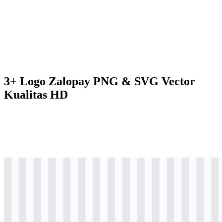
3+ Logo Zalopay PNG & SVG Vector
Kualitas HD
svg
berwarna
logo
Download
svg
hitam
logo
Download