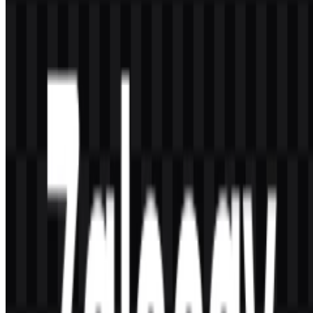
Identitas visualnya berpusat pada wordmark “ZaloPay,” dan
beberapa versi menyertakan ikon dompet atau pembayaran yang
selaras dengan keuangan digital dan transaksi mobile.
Warna apa yang digunakan dalam palet brand?
Palet brand menggunakan Royal Blue (#0040C0) dan Light Sea
Green (#00C080).
Bagaimana file logo dapat digunakan di berbagai
tata letak?
Versi PNG praktis untuk penempatan gambar standar, sedangkan
versi SVG cocok untuk penggunaan yang skalabel dalam alur kerja
digital dan desain. Varian putih, hitam, dan berwarna membantu
menyesuaikan logo dengan berbagai latar belakang.