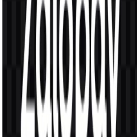
Konten Dibuat oleh AI
Deskripsi ini dibuat oleh AI dan mungkin mengandung
ketidakakuratan.