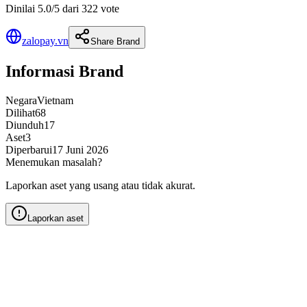
Dinilai 5.0/5 dari 322 vote
zalopay.vn
Share Brand
Informasi Brand
Negara
Vietnam
Dilihat
68
Diunduh
17
Aset
3
Diperbarui
17 Juni 2026
Menemukan masalah?
Laporkan aset yang usang atau tidak akurat.
Laporkan aset