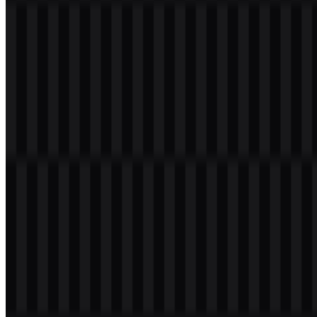
Evolusi Logo
Sistem aset saat ini mencakup versi SVG putih, hitam, dan
berwarna, serta penggunaan PNG untuk penerapan digital yang
praktis. Ini memberi brand seperangkat file yang fleksibel untuk
berbagai permukaan sambil menjaga konsistensi wordmark inti.
Palet Warna Zalopay
Warna brand yang disediakan adalah
#0040C0
(Royal Blue) dan
#00C080
(Light Sea Green). Warna-warna ini menentukan palet
visual saat ini dan dapat digunakan untuk mengenali identitas di
berbagai aplikasi digital dan cetak.
Dalam penggunaannya, palet ini cocok dengan file logo putih,
hitam, dan berwarna yang tersedia. Nuansa biru memberikan dasar
yang kuat untuk wordmark, sementara aksen hijau memperluas
sistem untuk tata letak yang memerlukan kontras atau variasi. Saat
menyiapkan
Zalopay SVG
untuk materi berbranding, palet ini
membantu menjaga konsistensi di berbagai latar belakang dan
penggunaan.