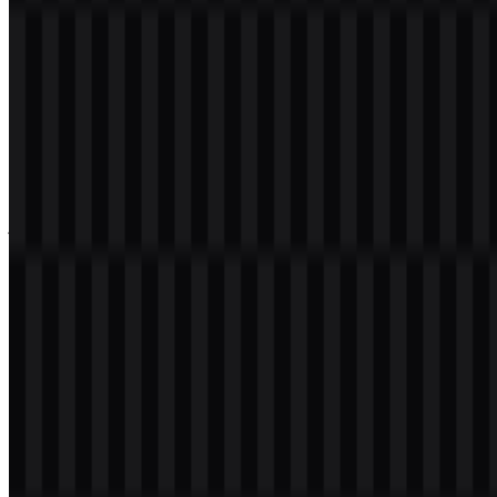
Download Logo Zalopay PNG
Silakan pilih file di atas sesuai kebutuhan Anda, lalu tekan tombol
unduh untuk mendapatkan file yang diinginkan:
Nama File
Zalopay
Jenis File
PNG, SVG
Ukuran File
18 KB - 240 KB
Jika Anda mengalami kendala saat mengunduh logo Zalopay atau
jika file yang ditampilkan tidak akurat, Anda dapat
melaporkannya
di sini
.
Varian aset yang tersedia mencakup logo SVG putih, logo SVG
hitam, dan logo SVG berwarna, sehingga desainer memiliki opsi
fleksibel untuk berbagai latar belakang dan kebutuhan tata letak.
Versi PNG Zalopay cocok untuk penempatan cepat, sedangkan
Zalopay SVG ideal untuk penggunaan yang skalabel dan berbasis
vektor.
Tentang Zalopay
Zalopay
adalah dompet digital dan layanan pembayaran elektronik
dari Vietnam. Layanan ini digunakan untuk transaksi online maupun