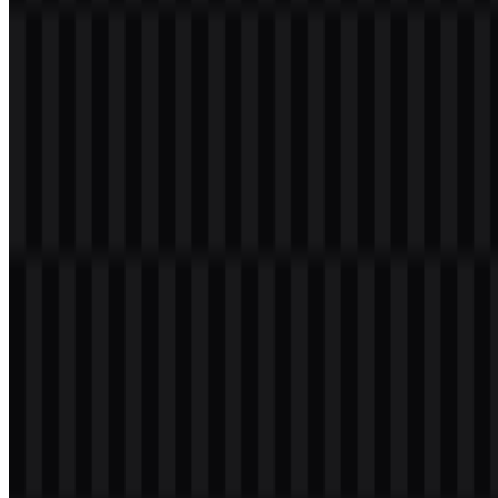
Selamat datang di
Zona Logo
. Anda dapat mengunduh logo
Zalopay dalam format PNG dan SVG. Anda juga dapat mengunduh
logo PNG dengan latar belakang transparan dalam resolusi tinggi
(HD) secara gratis.