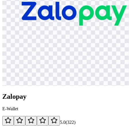
Zalopay
E-Wallet
5.0
(
322
)