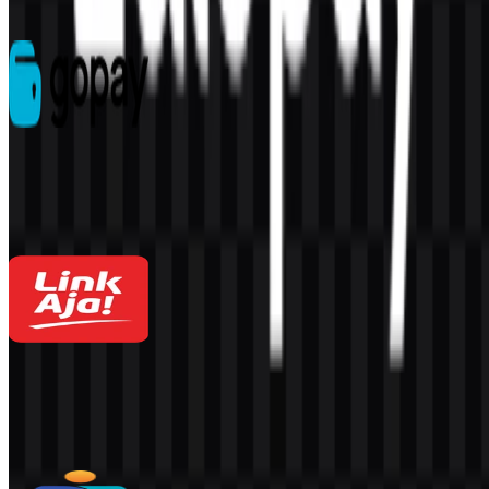
Lainnya dari E-Wallet
GoPay
4.3K
2.9K
8 Assets
LinkAja
1.5K
856
4 Assets