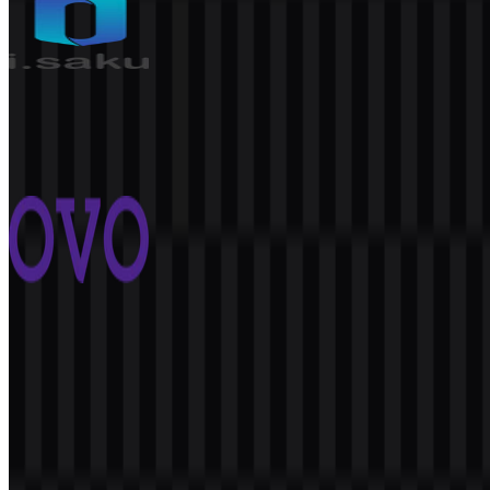
isaku
332
163
3 Assets
OVO
2.4K
1.6K
8 Assets
© 2026 ZonaLogo.com - Hosted on
Onidel
.
Alat
Tentang
Kontak
Privasi
Ketentuan
DMCA