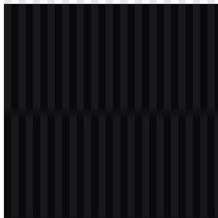
svg
putih
logo
Download
Daftar Isi
12 bagian