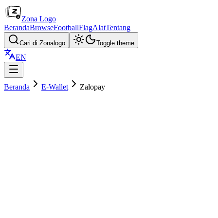
Zona Logo
Beranda
Browse
Football
Flag
Alat
Tentang
Cari di Zonalogo
Toggle theme
EN
Beranda
E-Wallet
Zalopay