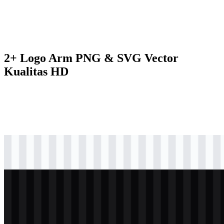
2+ Logo Arm PNG & SVG Vector
Kualitas HD
svg
berwarna
logo
Download
svg
putih
logo
Download