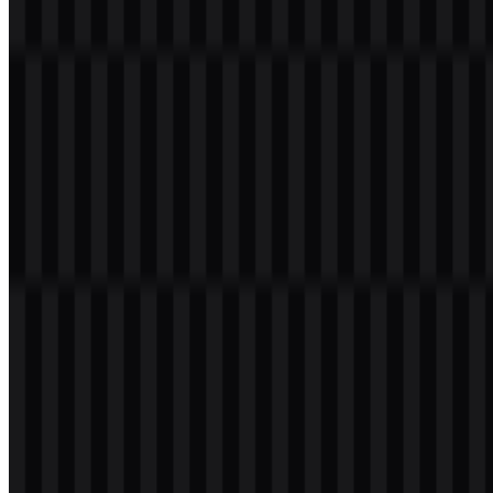
Jenis File
PNG, SVG
Ukuran File
20 KB - 250 KB
Paket aset yang tersedia mencakup logo SVG berwarna dan logo
SVG putih, yang berguna untuk berbagai penempatan di antarmuka
terang dan gelap.
Jika Anda mengalami masalah saat mengunduh logo Arm atau jika
file yang ditampilkan tidak akurat, Anda dapat
melaporkannya di
sini
.
Tentang Arm
Arm Holdings plc adalah perusahaan teknologi asal Britania Raya
yang berfokus pada desain semikonduktor dan prosesor. Perusahaan
ini menciptakan arsitektur CPU, core CPU, GPU, NPU, dan
intellectual property chip yang dilisensikan oleh perusahaan lain
untuk dibangun ke dalam perangkat dan sistem mereka sendiri. Alih-
alih memproduksi chip sendiri, Arm menyediakan fondasi desain
yang digunakan di berbagai bidang seperti komputasi seluler, sistem
tertanam, IoT, komputasi otomotif, komputasi cloud dan edge, serta
komputasi AI.
Perusahaan ini didirikan di Cambridge, Inggris, pada tahun 1990