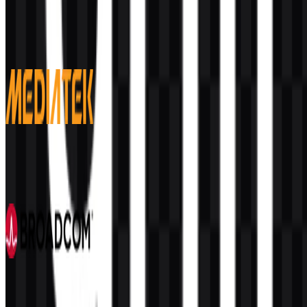
Deskripsi ini dibuat oleh AI dan mungkin mengandung
ketidakakuratan.
Lainnya dari Semikonduktor & Chip
MediaTek
103
39
6 Assets
Broadcom