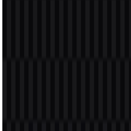
Evolusi Logo
Sistem aset saat ini berpusat pada wordmark huruf kecil yang
modern, didukung oleh versi SVG berwarna dan putih untuk
penggunaan fleksibel di berbagai latar belakang.
Palet Warna Arm
Warna brand yang disediakan adalah
#000040
, yaitu nuansa
Midnight Blue. Dalam penggunaannya, brand ini juga tampil dalam
treatment logo berwarna standar dan versi putih untuk layout yang
sensitif terhadap kontras. Opsi-opsi ini menjaga sistem visual tetap
ringkas dan fungsional, dengan palet biru tua yang memperkuat
identitas teknis perusahaan.
Pertanyaan yang Sering Diajukan
Apakah saya dapat menggunakan logo Arm untuk
keperluan komersial?
Anda sebaiknya meminta izin resmi sebelum menggunakannya
secara komersial.