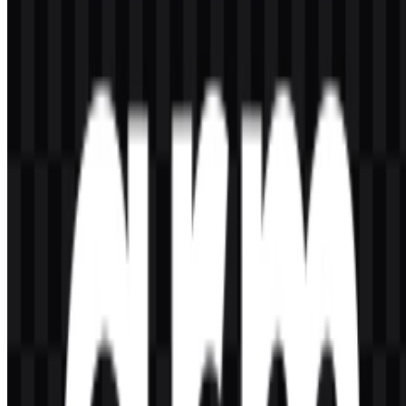
Format file apa saja yang tersedia?
Format yang tersedia adalah PNG dan SVG.
Perusahaan seperti apa Arm itu?
Arm adalah perusahaan desain semikonduktor dan prosesor yang
mengembangkan arsitektur dan IP chip untuk dilisensikan dan
digunakan oleh perusahaan lain dalam produk mereka sendiri.
Mengapa wordmark-nya menggunakan huruf
kecil?
Penggunaan huruf kecil memberi kesan sederhana, modern, dan
teknis yang sesuai dengan perannya dalam komputasi hemat daya
dan IP semikonduktor.
Di mana Arm berbasis?
Arm berbasis di Cambridge, Britania Raya.