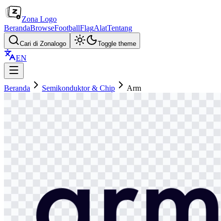
Zona Logo
Beranda
Browse
Football
Flag
Alat
Tentang
Cari di Zonalogo
Toggle theme
EN
Beranda
Semikonduktor & Chip
Arm