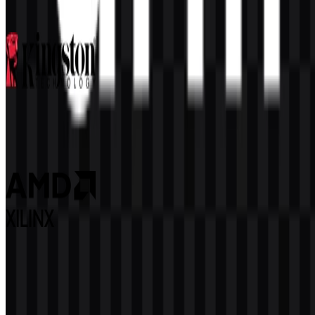
98
42
3 Assets
Kingston
95
45
3 Assets
Xilinx
58
7
2 Assets