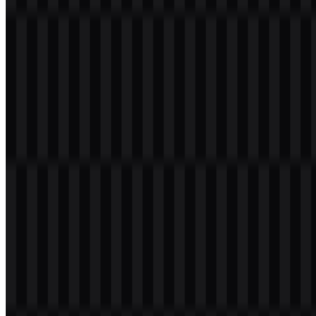
dengan nama Advanced RISC Machines Ltd. Awalnya, perusahaan
ini merupakan usaha patungan yang melibatkan Acorn Computers,
Apple Computer, dan VLSI Technology, dan kantor pusat globalnya
tetap berada di Cambridge, Britania Raya. Arm terkait dengan
SoftBank Group, yang merupakan bagian dari ekosistem
korporatnya yang lebih luas.
Arti dan Sejarah Logo Arm
Logo Arm menggunakan wordmark huruf kecil, ditata dengan gaya
yang bersih dan sangat mudah dibaca. Struktur yang sederhana ini
mencerminkan peran perusahaan sebagai penyedia teknologi yang
dibangun di atas arsitektur prosesor yang efisien dan IP chip, bukan
perangkat keras yang ditujukan langsung ke konsumen. Karena
mark-nya berbasis teks, logo ini tampil jelas dalam konteks teknis
dan B2B, di mana nama perusahaan itu sendiri menjadi identitas
visual.
Dalam penggunaan praktis, logo Arm PNG cocok untuk presentasi,
dokumentasi, dan penempatan digital yang memerlukan latar
belakang transparan. Format Arm SVG sangat berguna untuk
aplikasi skalabel yang membutuhkan rendering tajam di berbagai
antarmuka, layar, dan materi cetak.