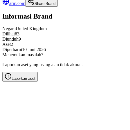
arm.com
Share Brand
Informasi Brand
Negara
United Kingdom
Dilihat
63
Diunduh
9
Aset
2
Diperbarui
10 Juni 2026
Menemukan masalah?
Laporkan aset yang usang atau tidak akurat.
Laporkan aset