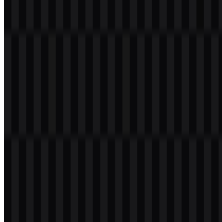
© 2026 ZonaLogo.com - Hosted on
Onidel
.
Alat
Tentang
Kontak
Privasi
Ketentuan
DMCA