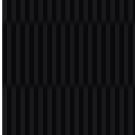
Selamat datang di
Zona Logo
. Anda dapat mengunduh logo Arm
dalam format PNG dan SVG. Anda juga bisa mengunduh logo
PNG dengan latar belakang transparan dalam resolusi tinggi (HD)
secara gratis.
Download Logo Arm PNG
Silakan pilih file di atas sesuai kebutuhan Anda, lalu tekan tombol
unduh untuk mendapatkan file yang diinginkan:
Nama File
Arm