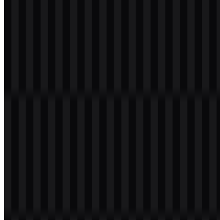
Selamat datang di
Zona Logo
. Anda dapat mengunduh logo Flutter
dalam format PNG dan SVG. Anda juga dapat mengunduh logo
PNG dengan latar belakang transparan dalam resolusi tinggi (HD)
secara gratis.
Download Logo Flutter PNG
Silakan pilih file di atas sesuai kebutuhan Anda, lalu tekan tombol
download untuk mendapatkan file yang diinginkan:
Nama File
Flutter
Jenis File
PNG, SVG
Ukuran File
18 KB - 220 KB
Jika Anda mengalami kendala saat mengunduh logo Flutter atau jika
file yang ditampilkan tidak akurat, Anda dapat
melaporkannya di
sini
.
Varian aset yang tersedia mencakup SVG wordmark berwarna,
SVG logo terang, SVG logo berwarna, dan SVG ikon terang.
Format ini membuat logo Flutter berguna untuk penempatan UI
yang ringkas maupun aplikasi brand yang lebih besar, sambil
menjaga konsistensi mark di berbagai lingkungan digital. Saat Anda