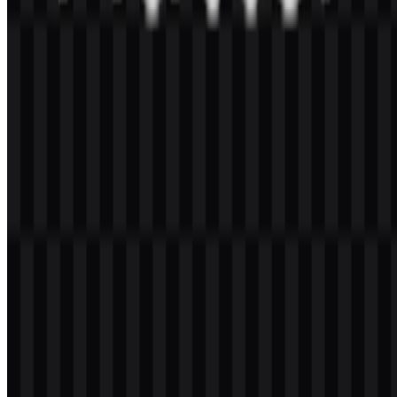
Svelte
107
39
3 Assets
© 2026 ZonaLogo.com - Hosted on
Onidel
.
Alat
Tentang
Kontak
Privasi
Ketentuan
DMCA