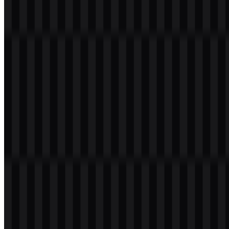
Palet Warna Flutter
Warna brand yang disediakan untuk Flutter sepenuhnya berfokus
pada nuansa biru. Palet ini mencakup Flutter Navy (#042B59),
Flutter Blue (#0553B1), dan Flutter Sky (#027DFD). Bersama-
sama, warna-warna ini menciptakan identitas yang terkontrol dan
teknis, serta cocok dengan bentuk geometris mark.
Flutter Navy (#042B59)
menambah kedalaman dan kontras.
Flutter Blue (#0553B1)
mendukung identitas visual utama.
Flutter Sky (#027DFD)
menghadirkan kecerahan dan
kejelasan pada sistem.
Dalam artwork yang tersedia, lapisan biru dan negative space
membentuk simbol dengan tepi yang bersih dan visibilitas yang
kuat. Hal ini membuat Flutter SVG sangat efektif untuk penggunaan
yang skalabel, sementara Flutter PNG tetap praktis untuk
penempatan cepat dalam konten, presentasi, atau library unduhan.
Pertanyaan yang Sering Diajukan
Apakah saya boleh menggunakan logo Flutter
untuk keperluan komersial?