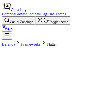
Zona Logo
Beranda
Browse
Football
Flag
Alat
Tentang
Cari di Zonalogo
Toggle theme
EN
Beranda
Frameworks
Flutter