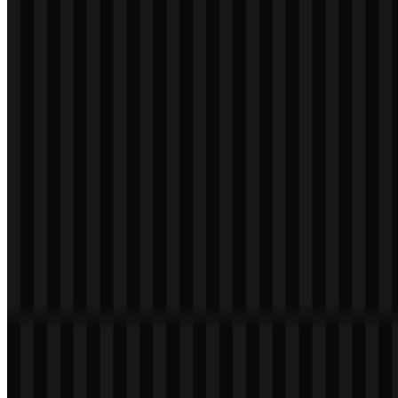
icon
Download
png
putih
logo
Download
png
putih
wordmark
Download
Daftar Isi
11 bagian