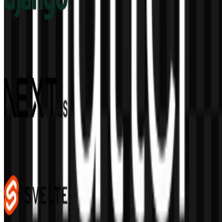
Django
68
16
4 Assets
Next.js
488
353
4 Assets