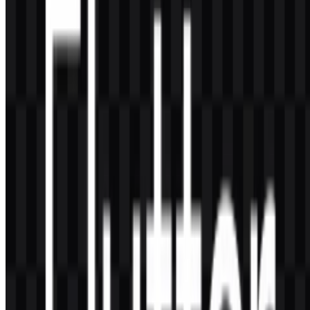
Flutter SVG adalah pilihan terbaik saat Anda membutuhkan format
vector yang dapat diskalakan dengan rapi di berbagai ukuran dan
tata letak.