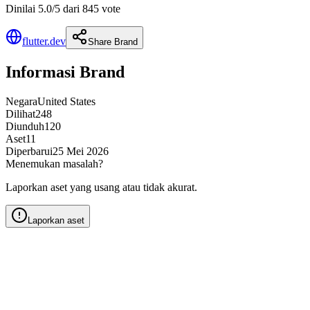
Dinilai 5.0/5 dari 845 vote
flutter.dev
Share Brand
Informasi Brand
Negara
United States
Dilihat
248
Diunduh
120
Aset
11
Diperbarui
25 Mei 2026
Menemukan masalah?
Laporkan aset yang usang atau tidak akurat.
Laporkan aset