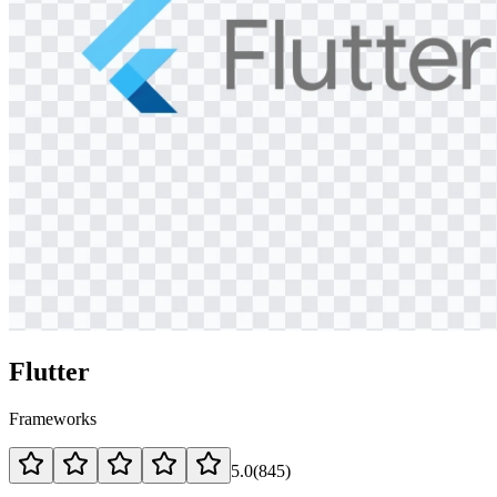
Flutter
Frameworks
5.0
(
845
)