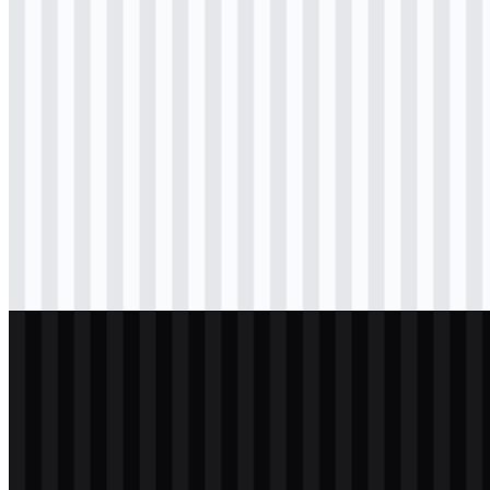
svg
berwarna
logo
Download
svg
berwarna
wordmark
Download
png
hitam
logo
Download
png
hitam
logo
Download
svg
terang
logo
Download
svg
terang
logo
Download
svg
terang