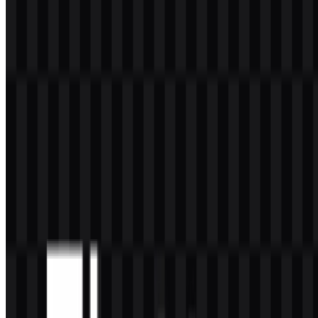
Jika Anda ingin menggunakan logo Flutter untuk keperluan
komersial, sebaiknya minta izin resmi terlebih dahulu.
Format file apa saja yang tersedia?
Format file yang tersedia adalah PNG dan SVG.
Apa fungsi Flutter?
Flutter adalah framework open-source dari Google yang digunakan
untuk membangun aplikasi dari satu codebase untuk platform
mobile, web, desktop, dan embedded.
Bagaimana gaya visual logo Flutter?
Emblem ini adalah simbol geometris berlapis berwarna biru yang
menyerupai huruf F abstrak dan mencerminkan fokus framework
pada antarmuka yang bersih dan modern.
Aset mana yang terbaik untuk desain yang
skalabel?