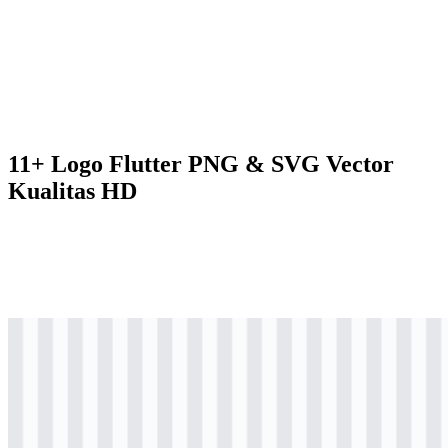
11+ Logo Flutter PNG & SVG Vector
Kualitas HD
svg
berwarna
logo
Download
svg
berwarna
logo
Download