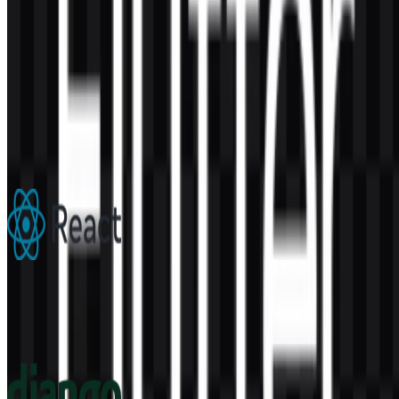
Konten Dibuat oleh AI
Deskripsi ini dibuat oleh AI dan mungkin mengandung
ketidakakuratan.
Lainnya dari Frameworks
React
306
183
6 Assets