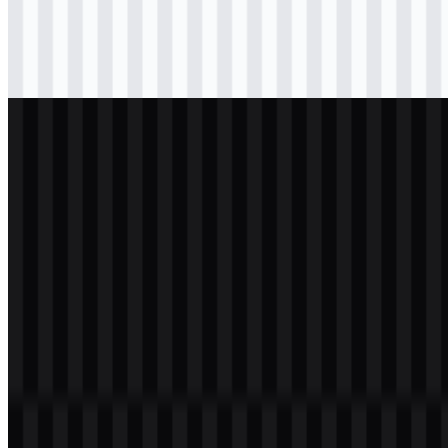
Download
svg
hitam
icon
Download
svg
terang
logo
Download
svg
putih
icon
Download