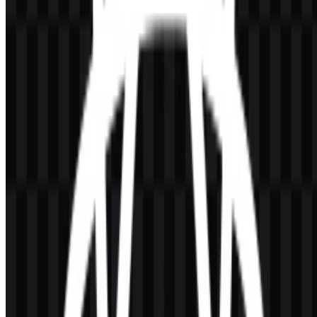
keperluan komersial?
Untuk penggunaan komersial, sebaiknya minta izin resmi terlebih
dahulu sebelum menggunakan logo React dalam produk, kampanye,
atau aset merek yang dipublikasikan.
Format file apa saja yang tersedia?
Format file yang tersedia adalah PNG dan SVG.
React itu merek seperti apa?
React adalah pustaka UI JavaScript untuk membangun antarmuka
web dan native dari komponen yang dapat digunakan kembali.
React merupakan bagian dari ekosistem open-source Meta dan
digunakan secara luas dalam alur kerja pengembangan frontend.
Apa yang dilambangkan logo React?
Tanda seperti atom ini menggambarkan sistem yang tersusun dari
bagian-bagian kecil yang bekerja bersama. Hal ini selaras dengan
model berbasis komponen React, di mana antarmuka dibangun dari
elemen-elemen individual.