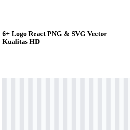
6+ Logo React PNG & SVG Vector
Kualitas HD
svg
berwarna
logo
Download
svg
berwarna
icon
Download
svg
berwarna
icon