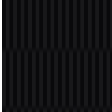
Selamat datang di
Zona Logo
. Anda dapat mengunduh logo React
dalam format PNG dan SVG. Anda juga dapat mengunduh logo
PNG dengan latar belakang transparan dalam resolusi tinggi (HD)
secara gratis.
Download Logo React PNG
Silakan pilih file di atas sesuai kebutuhan Anda, lalu tekan tombol
unduh untuk mendapatkan file yang diinginkan:
Nama File
React
Jenis File
PNG, SVG
Ukuran File
18 KB - 240 KB
Varian aset yang tersedia meliputi SVG ikon hitam, SVG ikon
berwarna, SVG logo berwarna, dan SVG logo terang. Jika Anda
membutuhkan logo React PNG dengan cepat untuk presentasi,
dokumentasi, atau mockup produk, versi ikon sangat praktis karena
tetap mudah dikenali pada ukuran kecil dan tetap mudah
ditempatkan di berbagai latar belakang.