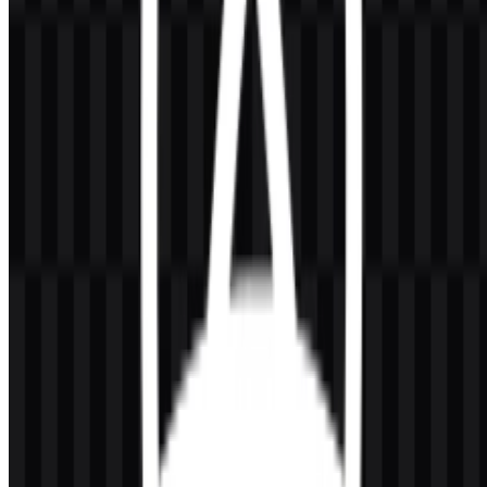
Palet Warna React
Identitas visual React menggunakan palet yang terfokus pada dua
warna merek: #404040 Dark Slate Gray dan #0080C0 Light Sea
Green. Nuansa yang lebih gelap mendukung penggunaan pada teks
dan antarmuka, sementara nuansa biru-cyan menentukan identitas
simbol dan kehadiran merek React secara lebih luas.
#404040 Dark Slate Gray
— digunakan untuk teks gelap
dan aplikasi antarmuka yang netral.
#0080C0 Light Sea Green
— warna khas merek yang
dikaitkan dengan simbol dan identitas visual.
Palet yang sederhana ini membantu emblem resmi tetap bersih dan
mudah dikenali di lingkungan terang maupun gelap. Dalam file
React SVG, perlakuan warna sangat berguna untuk penskalaan
tanpa kehilangan ketajaman, sementara aset React PNG nyaman
digunakan saat gambar raster statis lebih disukai untuk slide,
pratinjau, atau kebutuhan publikasi cepat.
Pertanyaan yang Sering Diajukan
Apakah saya boleh menggunakan logo React untuk