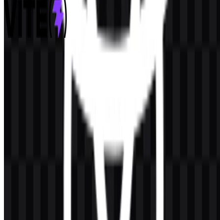
Vite
211
114
7 Assets
© 2026 ZonaLogo.com - Hosted on
Onidel
.
Alat
Tentang
Kontak
Privasi
Ketentuan
DMCA