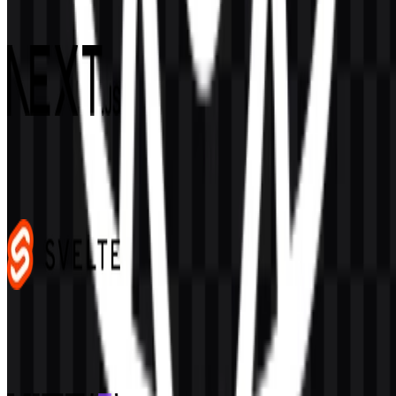
59
15
4 Assets
Next.js
475
341
4 Assets
Svelte
103
37
3 Assets