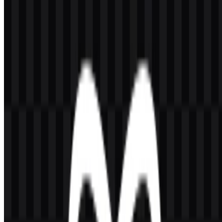
Jika Anda mengalami kendala saat mengunduh logo React atau jika
file yang ditampilkan tidak akurat, Anda dapat
melaporkannya di
sini
.
Tentang React
React adalah pustaka JavaScript open-source yang dikembangkan
oleh
Meta
dan dipelihara oleh React Team di Meta bersama
komunitas open-source global. React digunakan untuk membangun
antarmuka pengguna untuk aplikasi web dan native dengan
menyusun komponen kecil yang dapat digunakan kembali menjadi
layar dan pengalaman produk yang utuh. Situs resminya adalah
react.dev, dan React sangat dikenal dalam pengembangan frontend,
rekayasa UI, serta ekosistem JavaScript yang lebih luas.
Pustaka ini dibuat oleh Jordan Walke dan menjadi open source pada
tahun 2013. React digunakan oleh developer frontend, developer
JavaScript dan TypeScript, tim full-stack, developer mobile, grup
engineering enterprise, startup, agensi, dan kontributor open-source.
React umumnya dipadukan dengan alat dan framework seperti
Next.js, Remix, React Router, Gatsby, React Native, Vite, Redux,
Zustand, TanStack Query, dan React DevTools.