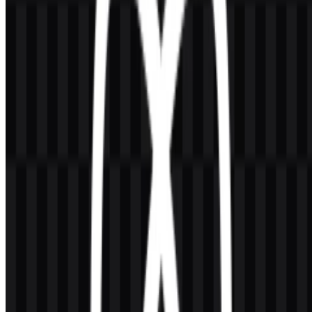
Arti dan Sejarah Logo React
Logo React menggunakan simbol seperti atom berwarna biru atau
cyan dengan tiga orbit elips di sekitar titik pusat. Simbol ini sangat
terkait dengan pendekatan berbasis komponen dari pustaka ini, di
mana bagian-bagian individual digabungkan menjadi antarmuka
yang terstruktur. Sebagai tanda merek, logo ini menyampaikan
modularitas, gerakan, dan kejelasan teknis dalam bentuk visual yang
ringkas.
Emblem ini berfungsi dengan baik sebagai simbol mandiri maupun
bersama wordmark React. Dalam penggunaan praktis, tanda ini
sangat mudah dibaca di lingkungan developer, dokumentasi, dan
antarmuka produk karena bentuknya sederhana, khas, dan mudah
dikenali. Bagi tim yang mencari logo React PNG atau aset React
SVG, desain yang berfokus pada ikon membuatnya adaptif untuk
berbagai aplikasi kecil maupun besar.
Evolusi Logo
Sistem aset saat ini berpusat pada simbol ikonik dan file logo
pendukung dalam format SVG ikon hitam, SVG ikon berwarna,
SVG logo berwarna, dan SVG logo terang, sehingga fleksibel untuk
dokumentasi, mockup UI, dan konten developer bermerek.