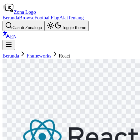
Zona Logo
Beranda
Browse
Football
Flag
Alat
Tentang
Cari di Zonalogo
Toggle theme
EN
Beranda
Frameworks
React