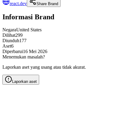
react.dev
Share Brand
Informasi Brand
Negara
United States
Dilihat
299
Diunduh
177
Aset
6
Diperbarui
16 Mei 2026
Menemukan masalah?
Laporkan aset yang usang atau tidak akurat.
Laporkan aset