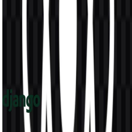
Konten Dibuat oleh AI
Deskripsi ini dibuat oleh AI dan mungkin mengandung
ketidakakuratan.
Lainnya dari Frameworks
Django