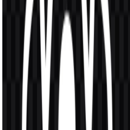
Identitas visual mana yang paling berguna bagi
developer?
Untuk alur kerja developer, format React SVG sangat praktis karena
dapat diskalakan dengan rapi, sedangkan logo React PNG dengan
latar belakang transparan berguna untuk penempatan cepat di slide,
dokumen, dan pratinjau visual.