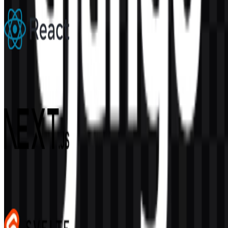
React
303
181
6 Assets
Next.js
486
352
4 Assets