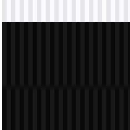
svg
hitam
logo
Download
svg
putih
logo
Download
Daftar Isi
11 bagian