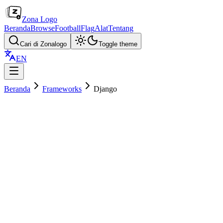
Zona Logo
Beranda
Browse
Football
Flag
Alat
Tentang
Cari di Zonalogo
Toggle theme
EN
Beranda
Frameworks
Django