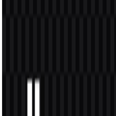
teknis sekaligus menjaga identitas tetap sederhana dan mudah
dibaca.
Putih digunakan untuk kejelasan dan kontras, terutama pada latar
belakang gelap, sementara hitam dan abu-abu berfungsi sebagai
warna pendukung dalam dokumentasi dan pengaturan antarmuka.
Secara keseluruhan, pilihan ini menjaga konsistensi identitas visual
pada logo Django, tipografi, dan tampilan produk.
Pertanyaan yang Sering Diajukan
Apakah saya boleh menggunakan logo Django
untuk keperluan komersial?
Untuk penggunaan komersial, Anda sebaiknya meminta izin resmi
sebelum menggunakan logo dalam produk, kampanye, atau aset
yang dipublikasikan.
Format file apa saja yang tersedia?
Format yang tersedia adalah PNG dan SVG.
Jenis framework apa itu Django?