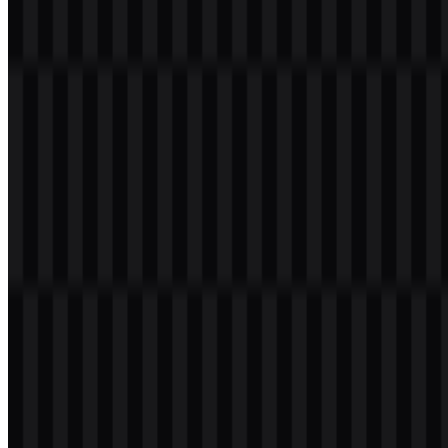
digunakan dalam dokumentasi, halaman produk, dan antarmuka
perangkat lunak.
Secara visual, logo ini paling identik dengan warna hijau tua, yang
memperkuat kesan matang dan stabil. Fokus yang kuat pada bentuk
huruf membuat wordmark itu sendiri menjadi simbol utama brand,
bukan ikon terpisah. Hasilnya, logo Django sangat fungsional dan
mudah dikenali baik dalam penggunaan ringkas maupun lebih luas,
termasuk logo Django PNG untuk penggunaan web dan Django
SVG untuk antarmuka yang scalable.
Evolusi Logo
Sistem aset Django saat ini berpusat pada wordmark yang bersih
dengan versi SVG berwarna, putih, dan hitam, sehingga
memberikan tim pilihan yang praktis untuk berbagai konteks
tampilan.
Palet Warna Django
Warna brand yang disediakan untuk Django adalah #004040, yaitu
tone abu-abu slate gelap yang digunakan sebagai referensi warna
utama. Dalam aplikasi visual, warna hijau keabu-abuan yang lebih
gelap ini mendukung karakter framework yang profesional dan