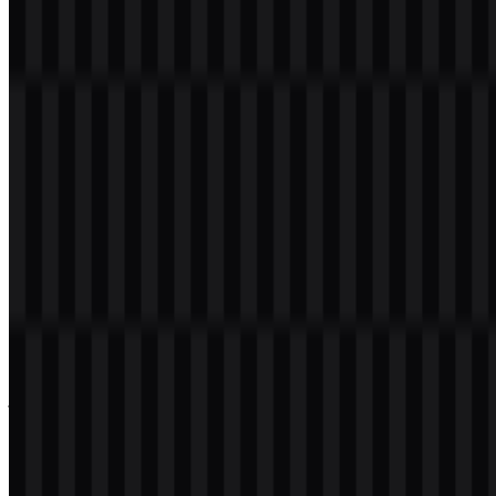
PNG dengan latar belakang transparan dalam resolusi tinggi (HD)
secara gratis.
Download Logo Django PNG
Silakan pilih file di atas sesuai kebutuhan Anda, lalu tekan tombol
download untuk mendapatkan file yang diinginkan:
Nama File
Django
Jenis File
PNG, SVG
Ukuran File
18 KB - 220 KB
Set aset yang tersedia mencakup versi SVG berwarna, putih, dan
hitam, sehingga memudahkan penggunaan logo Django PNG
maupun file vector di berbagai latar belakang dan tata letak
antarmuka.
Jika Anda mengalami masalah saat mengunduh logo Django atau
jika file yang ditampilkan tidak akurat, Anda dapat
melaporkannya
di sini
.
Tentang Django