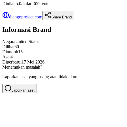
Dinilai 5.0/5 dari 655 vote
djangoproject.com
Share Brand
Informasi Brand
Negara
United States
Dilihat
60
Diunduh
15
Aset
4
Diperbarui
17 Mei 2026
Menemukan masalah?
Laporkan aset yang usang atau tidak akurat.
Laporkan aset