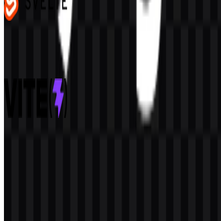
Svelte
105
37
3 Assets
Vite
213
115
7 Assets
© 2026 ZonaLogo.com - Hosted on
Onidel
.
Alat
Tentang
Kontak
Privasi
Ketentuan
DMCA