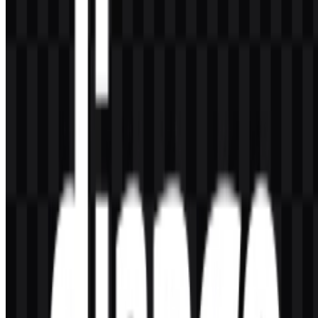
Django adalah framework web Python tingkat tinggi yang dibuat
untuk pengembangan cepat, arsitektur yang bersih, dan aplikasi web
yang aman.
Siapa yang menciptakan Django?
Django diciptakan oleh Adrian Holovaty dan Simon Willison.
Apa yang dikomunikasikan wordmark Django
secara visual?
Wordmark huruf kecil ini mengomunikasikan kesederhanaan,
kematangan, dan kejelasan teknis melalui desain minimal yang
mudah dikenali dan digunakan di berbagai lingkungan yang
berfokus pada developer.