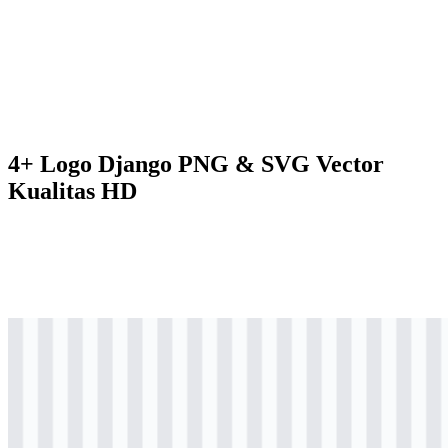
4+ Logo Django PNG & SVG Vector
Kualitas HD
svg
berwarna
logo
Download
svg
berwarna
logo
Download