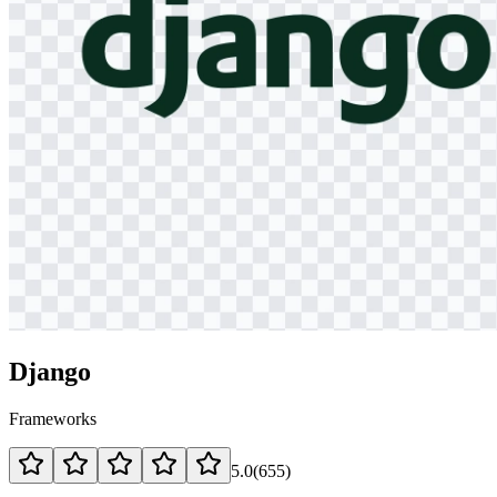
Django
Frameworks
5.0
(
655
)