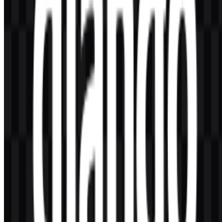
Konten Dibuat oleh AI
Deskripsi ini dibuat oleh AI dan mungkin mengandung
ketidakakuratan.
Lainnya dari Frameworks