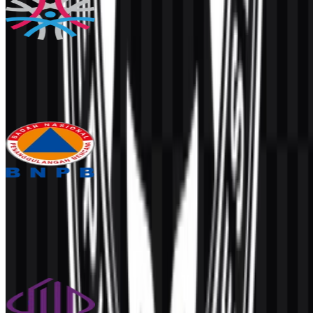
Badan Kepegawaian Negara (BKN)
397
157
3 Assets
Badan Nasional Penanggulangan Bencana
(BNPB)
489
239
3 Assets