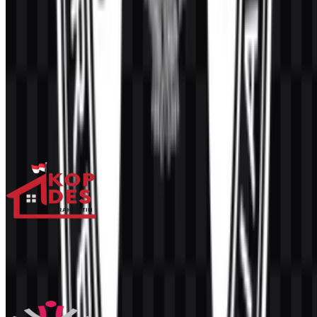
Konten Dibuat oleh AI
Deskripsi ini dibuat oleh AI dan mungkin mengandung
ketidakakuratan.
Lainnya dari Lembaga Pemerintah
Koperasi Desa Merah Putih / Kopdes
4.6K
3.5K
4 Assets