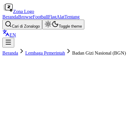
Zona Logo
Beranda
Browse
Football
Flag
Alat
Tentang
Cari di Zonalogo
Toggle theme
EN
Beranda
Lembaga Pemerintah
Badan Gizi Nasional (BGN)