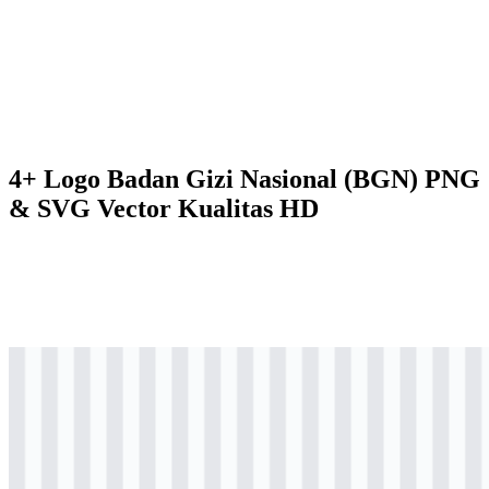
4+ Logo Badan Gizi Nasional (BGN) PNG
& SVG Vector Kualitas HD
png
berwarna
logo
Download
png
berwarna
logo
Download