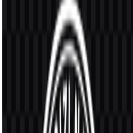
BGN hadir sebagai badan khusus untuk memperkuat tata kelola
gizi, pelaksanaan program, serta sinkronisasi lintas sektor.
Berbeda dengan brand sektor swasta yang menekankan diferensiasi
pasar, identitas visual lembaga publik harus menyampaikan
legitimasi
,
kepercayaan publik
, dan
orientasi layanan
. Untuk
lembaga yang berfokus pada gizi, dampaknya juga menyangkut
kualitas hidup lintas generasi: emblem dan sistem pendukungnya
perlu mudah dibaca di konteks desa maupun kota, dapat diskalakan
dari cap administrasi kecil hingga spanduk besar, serta konsisten saat
digunakan bersama instansi lain, sekolah, layanan kesehatan, dan
program komunitas.
Dalam praktiknya, “brand” BGN adalah antarmuka sipil: membantu
masyarakat mengenali program resmi, membantu mitra
mengidentifikasi materi yang sah, dan membantu institusi menjaga
kejelasan komunikasi di lingkungan informasi yang kompleks. Saat
pengguna mencari aset seperti
logo BGN
untuk kebutuhan
informasi atau dokumentasi, biasanya mereka membutuhkan
emblem resmi yang bisa dipasang pada presentasi, laporan, kop
surat, atau backdrop acara secara aman, rapi, dan dengan atribusi
yang benar.
Makna dan Sejarah Logo BGN