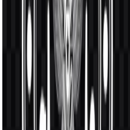
dalam desain profesional maupun cetak besar.
3) Mengapa banyak orang memilih file dengan
transparent background?
File dengan transparent background membuat emblem resmi bisa
ditempatkan rapi di berbagai layout—slide, laporan, poster, atau
header web—tanpa kotak putih yang mengganggu. Ini sangat
membantu untuk produksi dokumen yang cepat dan tampilan yang
konsisten.
4) Apa perbedaan PNG dan format vector untuk
emblem resmi?
PNG adalah gambar raster: praktis, tetapi bisa pecah/pixelate saat
diperbesar. Format Vector (seperti SVG) menjaga tepi tetap tajam
pada ukuran berapa pun, sehingga ideal untuk signage, cetak
resolusi tinggi, dan template sistem brand.
5) Siapa yang mendesain emblem BGN dan di mana
saya bisa memverifikasi keasliannya?
Atribusi karya identitas pemerintah tidak selalu dipublikasikan