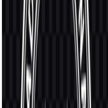
Karena BGN dibentuk pada 2024, identitasnya masih relatif baru.
Lembaga publik yang baru berdiri biasanya memprioritaskan
peluncuran cepat dan konsistensi di seluruh materi administrasi:
dokumen internal, surat koordinasi, pedoman program, dan
komunikasi publik. Seiring organisasi berkembang, penyempurnaan
sering terjadi bukan sebagai “rebrand” besar, melainkan sebagai
peningkatan sistem
—misalnya standarisasi aturan clear space,
peningkatan keterbacaan pada ukuran kecil, serta pembuatan set
lockup resmi untuk berbagai konteks penggunaan.
Dalam banyak sistem identitas pemerintah, evolusi umumnya
mengikuti salah satu jalur berikut:
Penyempurnaan teknis
: menggambar ulang emblem agar
lebih simetris, kurva lebih bersih, dan reproduksi lebih baik di
media cetak maupun digital.
Kesiapan digital
: merilis paket aset yang konsisten, termasuk
file master Vector dan ekspor Transparent Background, untuk
mengurangi peredaran salinan berkualitas rendah.
Perluasan identitas
: menambahkan grafis pendukung (pola,
ikon, template) yang menjaga emblem tetap utuh sekaligus
meningkatkan kejelasan komunikasi.
Jika Anda membandingkan versi yang beredar online, prioritaskan
aset dari kanal resmi atau arsip tepercaya, dan hindari gambar