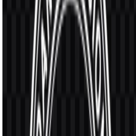
Background/Latar Belakang Transparan), sementara desainer dan
admin biasanya memilih aset
BGN SVG
agar tepi tetap tajam dalam
format Vector untuk signage dan kebutuhan cetak ukuran besar.
Dalam kedua kasus, tujuannya sama: menjaga integritas emblem
resmi dan menghindari distorsi yang dapat menurunkan keterbacaan
atau memicu isu kepatuhan.
Dari sudut pandang semiotika, institusi yang berfokus pada gizi
sering memakai isyarat visual yang terkait dengan
pertumbuhan
,
perawatan
,
keseimbangan
, dan
vitalitas
. Isyarat ini dapat muncul
sebagai bentuk abstrak (menyiratkan perlindungan dan pengasuhan)
atau motif sederhana yang merujuk pada sistem pangan, kesehatan,
dan pembangunan. Bahkan ketika emblemenya bersifat heraldik
atau formal, misi dapat diperkuat lewat elemen pendukung seperti
tipografi yang jelas, jarak yang disiplin, dan sistem grafis yang
tertata—lebih terasa sebagai layanan publik daripada komersial.
Prinsip desain:
Untuk lembaga gizi publik, simbol
brand yang paling efektif menyeimbangkan otoritas
dengan kedekatan—cukup resmi untuk membangun
kepercayaan, cukup sederhana untuk cepat dipahami
oleh audiens yang beragam.
Evolusi Logo