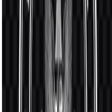
versi reversed yang disetujui.
Hindari efek
: jangan menambahkan bayangan, gradasi,
outline, atau glow yang mengubah emblem resmi.
Jika alur kerja Anda membutuhkan palet formal (untuk komponen
UI, template, atau toolkit mitra), mintalah panduan
visual identity
atau media kit dari instansi terkait agar hasil Anda sesuai warna dan
proporsi yang diotorisasi.
Pertanyaan yang Sering Diajukan
1) Apakah saya boleh menggunakan logo BGN
untuk keperluan komersial?
Untuk penggunaan komersial, yang paling aman adalah meminta
izin tertulis dari otoritas resmi yang berwenang. Emblem pemerintah
dan tanda institusi sering memiliki pembatasan untuk mencegah
kesan dukungan (endorsement) yang menyesatkan atau
misrepresentasi.
2) Format file apa saja yang tersedia?
Format yang umum disediakan meliputi
PNG
untuk penempatan
cepat di dokumen dan
SVG
untuk kebutuhan Vector yang skalabel