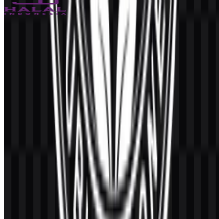
Halal Indonesia
3.1K
2.1K
4 Assets
© 2026 ZonaLogo.com - Hosted on
Onidel
.
Alat
Tentang
Kontak
Privasi
Ketentuan
DMCA