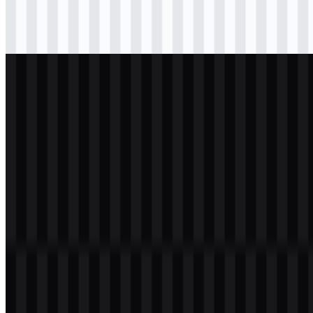
png
hitam
logo
Download
png
putih
logo
Download
Daftar Isi
11 bagian