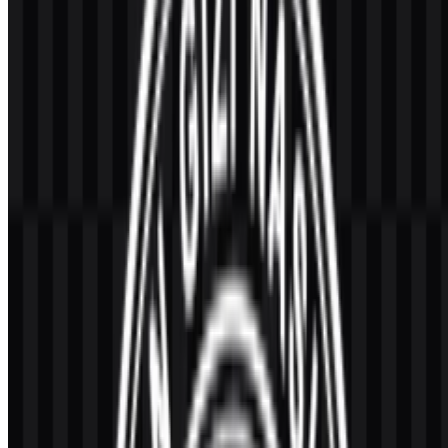
Karena BGN merupakan lembaga pemerintah yang dibentuk
melalui regulasi, identitas visualnya lebih tepat dipahami dalam
tradisi desain kenegaraan Indonesia. Tanda institusi pemerintah di
Indonesia sering menggunakan pendekatan emblem terstruktur,
bukan sekadar logotype tipografis bergaya korporat. Pendekatan ini
menonjolkan
otoritas
,
status resmi
, dan kesinambungan institusi,
sambil tetap memberi ruang bagi lembaga untuk menampilkan misi
uniknya.
Secara historis-desain, emblem resmi umumnya menekankan tiga
lapisan komunikasi:
Lapisan institusional
: menandakan bahwa tanda tersebut
milik badan negara yang diakui dan harus diperlakukan
sebagai identitas resmi.
Lapisan programatik
: mencerminkan mandat spesifik—
dalam konteks ini, gizi, capaian kesehatan publik, dan
kesejahteraan nasional.
Lapisan operasional
: memastikan simbol berfungsi di
penggunaan nyata, termasuk cetak resolusi rendah, cap
monokrom, dan tampilan digital ukuran kecil.
Jika tersedia, pengguna sering mencari file
BGN PNG
untuk
penempatan cepat di dokumen (terutama saat membutuhkan Tanpa