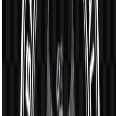
terkompresi yang menimbulkan artefak atau warna yang keliru.
Konsistensi adalah kunci untuk tanda pemerintah: deviasi kecil saja
dapat menimbulkan kebingungan atau menurunkan kredibilitas yang
dirasakan.
Palet Warna BGN
Tidak ada warna brand resmi yang disertakan dalam sumber
informasi yang tersedia untuk profil ini. Jika palet belum
dipublikasikan, praktik terbaik adalah
tidak menebak
kode hex dari
gambar web acak, karena tangkapan layar dan file terkompresi dapat
menggeser warna secara signifikan. Institusi resmi biasanya
menetapkan warna dalam pedoman formal (termasuk spesifikasi
cetak dan digital) agar reproduksi konsisten.
Meski begitu, emblem pemerintah umumnya dirancang agar tetap
fungsional dalam penggunaan
satu warna
(hitam atau biru tua)
untuk cap, dokumen resmi, dan cetak kontras tinggi. Jika Anda perlu
menyiapkan materi yang menyertakan emblem, pertimbangkan
pedoman aman berikut sampai palet resmi terkonfirmasi:
Gunakan file asli
jika memungkinkan, bukan mewarnai
ulang.
Jaga kontras
: tempatkan emblem di latar terang kecuali ada