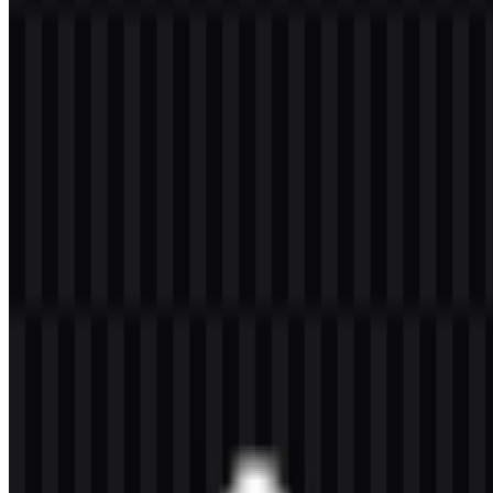
Tersedia juga file PNG dengan
Latar Belakang Transparan
(Transparent Background) dalam resolusi tinggi (HD) dan bisa
diunduh gratis.
Download Logo BGN PNG
Silakan pilih file di atas sesuai kebutuhan Anda, lalu tekan tombol
download untuk mendapatkan file yang diinginkan:
Nama File
Badan Gizi Nasional (BGN)
Jenis File
PNG, SVG
Ukuran File
18 KB - 240 KB
Jika Anda mengalami kendala saat mengunduh logo BGN atau
tautan yang tersedia tidak dapat diakses, Anda dapat melaporkannya
melalui halaman
Hubungi Kami
.
Tentang Badan Gizi Nasional (BGN)
BGN adalah singkatan dari
Badan Gizi Nasional
, sebuah
lembaga
pemerintah non-kementerian
di Indonesia yang bertugas
melaksanakan dan mengoordinasikan pemenuhan gizi nasional.
Dibentuk melalui
Peraturan Presiden Nomor 83 Tahun 2024
,