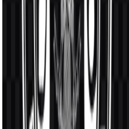
seperti proyek branding sektor swasta. Untuk memverifikasi
keaslian, gunakan aset yang diterbitkan melalui kanal resmi atau
repositori tepercaya, lalu bandingkan proporsi, tipografi, dan detail
tanda pada dokumen resmi—bukan dari repost media sosial.