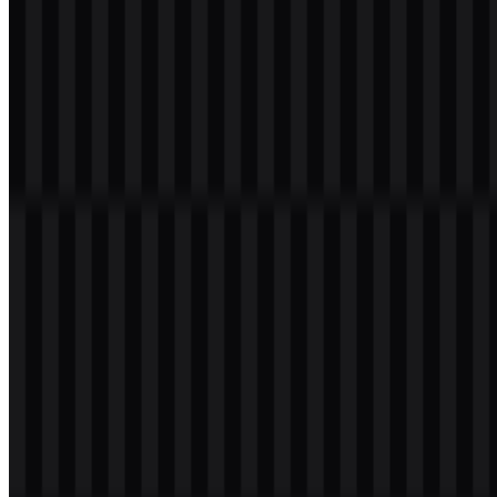
Selamat datang di
Zona Logo
. Di sini Anda bisa
Download Logo
BGN PNG
serta mendapatkan versi SVG untuk kebutuhan desain.