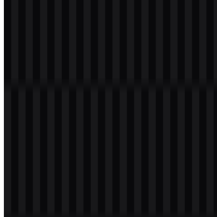
Selamat datang di
Zona Logo
. Di sini Anda bisa
Download Logo
Halal Indonesia PNG
serta versi
SVG
untuk kebutuhan desain,