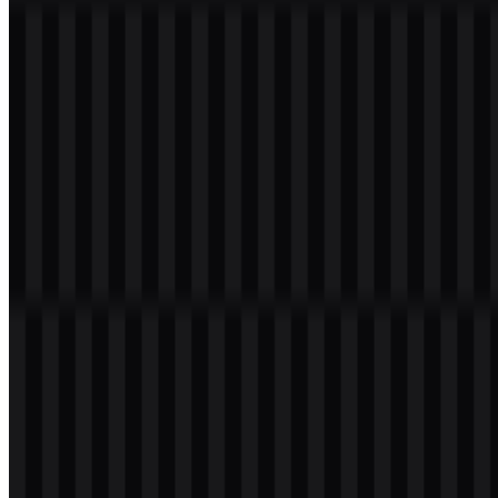
dokumen, dan publikasi. Tersedia juga logo PNG dengan
Latar
Belakang Transparan
dalam resolusi tinggi (HD) yang bisa Anda
unduh gratis.
Download Logo Halal Indonesia PNG
Silakan pilih file di atas sesuai kebutuhan Anda, lalu tekan tombol
download untuk mendapatkan file yang diinginkan:
File Name
Halal Indonesia
File Type
PNG, SVG
File Size
18 KB - 240 KB
Jika Anda mengalami kendala saat mengunduh logo Halal png atau
link yang tersedia tidak dapat diakses, Anda bisa melaporkannya
melalui halaman
Hubungi Kami
.
About Halal Indonesia
Halal Indonesia
merujuk pada ekosistem halal nasional Indonesia
dan, dalam konteks resmi, kerangka jaminan halal yang didukung
pemerintah untuk sertifikasi serta pelabelan halal—yang melayani
konsumen, pelaku usaha, dan kebutuhan perdagangan internasional.