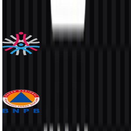
Badan Gizi Nasional (BGN)
23.1K
11.8K
4 Assets
Badan Kepegawaian Negara (BKN)
393
155
3 Assets
Badan Nasional Penanggulangan Bencana