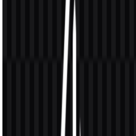
secara mudah dikenali, dan (3) memperkuat kredibilitas Indonesia
dalam perdagangan lintas negara ketika jaminan halal menjadi syarat
akses pasar.
Meaning and History of the Halal
Indonesia Logo
Emblem resmi untuk pelabelan halal di Indonesia dirancang agar
tetap mudah terbaca pada ukuran kecil dan konsisten di berbagai
media—mulai dari bahan kemasan, metode cetak, hingga
penggunaan digital. Sebagai sebuah sistem desain, tanda ini
menyeimbangkan
religious semiotics
dengan
administrative
clarity
: sebuah mark harus menyampaikan makna “sesuai syariat”
sekaligus berfungsi sebagai label resmi negara yang dapat diaudit
dan ditegakkan.
Dari sudut pandang sejarah desain, bahasa visualnya merujuk pada
tradisi panjang
Arabic calligraphy
dan bingkai geometris. Kaligrafi
di sini bukan sekadar ornamen, melainkan “bukti makna” yang
ringkas—menggunakan skrip yang memiliki otoritas budaya dalam
tradisi keilmuan Islam. Bingkai geometris, umumnya berbentuk
lingkaran, membantu simbol terbaca sebagai cap resmi, selaras
dengan gaya segel birokrasi untuk sertifikasi dan inspeksi.