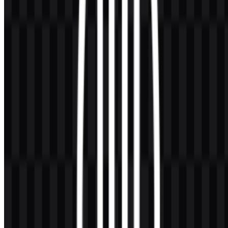
dekoratif.
Frequently Asked Questions
1) Can I use the Halal Indonesia logo for commercial
purposes?
Karena ini adalah tanda sertifikasi/jaminan resmi yang terkait
regulasi, Anda sebaiknya meminta izin dan mengikuti aturan
penggunaan dari otoritas terkait (seperti BPJPH serta dokumen
pedoman yang berlaku). Jika ragu, mintalah klarifikasi tertulis
sebelum menempatkannya pada produk, iklan, atau kemasan.
2) What file formats are available?
Di Zona Logo, aset yang dapat diunduh tersedia dalam format
PNG
dan
SVG
, mencakup kebutuhan raster (preview cepat, dokumen)
dan kebutuhan vector (cetak, scaling responsif).
3) What does “halal” and “thayyib” mean in the
context of this emblem?
Halal
berarti diperbolehkan menurut hukum Islam, sedangkan