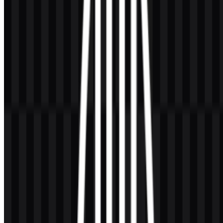
Halal Indonesia Color Palette
Tidak ada kode hex warna brand resmi yang dicantumkan pada brief
sumber, dan penggunaan di publik dapat bervariasi tergantung
kebutuhan cetak dan media (tinta, emboss, kemasan monokrom,
atau UI digital). Untuk tanda sertifikasi, penerapan
monochrome
lazim digunakan demi konsistensi lintas material serta menghindari
pergeseran warna yang dapat mengurangi keterbacaan.
Jika Anda membangun design system yang merujuk pada emblem
ini, pendekatan praktis adalah mendukung mode implementasi
berikut:
Primary:
Hitam (#000000) di latar terang untuk kontras
maksimal.
Reverse:
Putih (#FFFFFF) di latar gelap untuk aksesibilitas
pada UI dan kemasan.
Single-ink variant:
Satu spot color yang menyesuaikan
keterbatasan kemasan (dikontrol brand), dengan simbol tetap
utuh.
Catatan:
Untuk label regulasi, jangan “mewarnai sesuai brand”
pada segel kecuali pedoman yang berlaku secara eksplisit
mengizinkannya. Perlakukan sebagai emblem resmi, bukan elemen