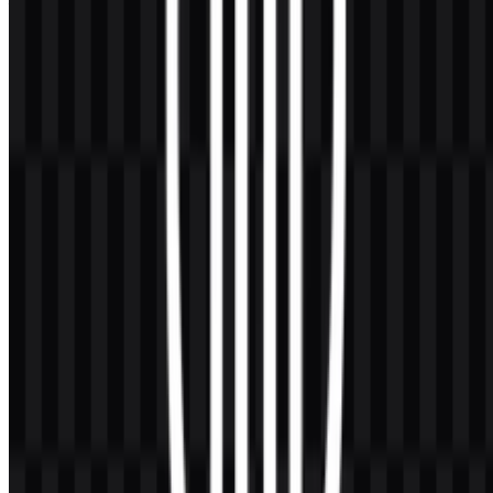
thayyib
menekankan aspek kebaikan/kelayakan—mutu, keamanan,
dan kesesuaian untuk dikonsumsi atau digunakan. Emblem ini
umumnya dipahami sebagai jaminan visual bahwa produk
memenuhi persyaratan halal, dengan thayyib sering tersirat sebagai
harapan etis dan berorientasi kesehatan yang lebih luas.
4) Who designed the official mark?
Tanda sertifikasi resmi biasanya dikembangkan melalui proses
institusional, bukan dikreditkan kepada satu desainer yang tampil ke
publik. Dokumentasi umumnya menekankan tata kelola, spesifikasi,
dan penerapan yang benar. Jika Anda membutuhkan atribusi yang
otoritatif, rujuk rilis resmi atau PDF pedoman yang diterbitkan oleh
institusi penanggung jawab.
5) How should I place the emblem on packaging and
digital interfaces?
Gunakan versi dengan kontras tinggi, sisakan clear space di sekitar
simbol, hindari penambahan efek (bayangan, gradasi), serta jangan
menggambar ulang atau mengubah proporsi. Untuk produk digital,
utamakan format vector agar hasil tetap tajam; untuk dokumen dan
mockup cepat, file raster dengan latar transparan biasanya sudah
memadai.