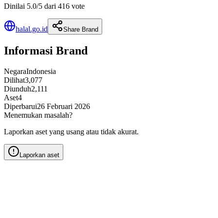
Dinilai 5.0/5 dari 416 vote
halal.go.id
Share Brand
Informasi Brand
Negara
Indonesia
Dilihat
3,077
Diunduh
2,111
Aset
4
Diperbarui
26 Februari 2026
Menemukan masalah?
Laporkan aset yang usang atau tidak akurat.
Laporkan aset