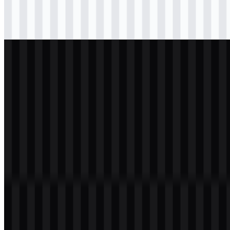
png
hitam
logo
Download
png
putih
logo
Download
Daftar Isi
11 bagian