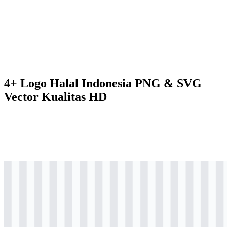
4+ Logo Halal Indonesia PNG & SVG
Vector Kualitas HD
svg
berwarna
logo
Download
png
berwarna
logo
Download