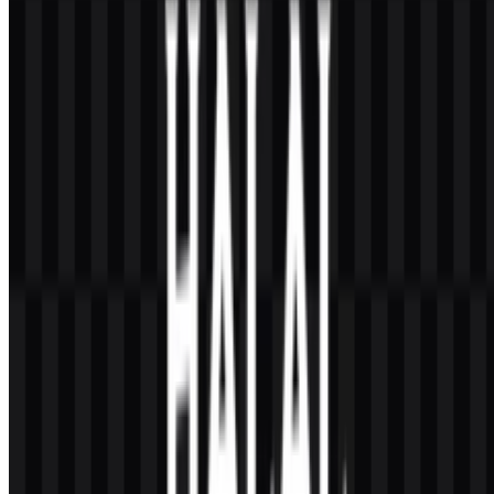
(BNPB)
488
239
3 Assets
© 2026 ZonaLogo.com - Hosted on
Onidel
.
Alat
Tentang
Kontak
Privasi
Ketentuan
DMCA