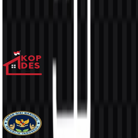
Konten Dibuat oleh AI
Deskripsi ini dibuat oleh AI dan mungkin mengandung
ketidakakuratan.
Lainnya dari Lembaga Pemerintah
Koperasi Desa Merah Putih / Kopdes
4.6K
3.5K
4 Assets