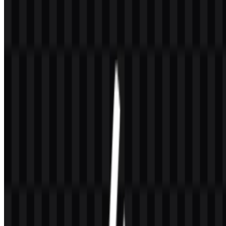
Program ini berlandaskan rezim regulasi halal Indonesia yang
diformalkan melalui Undang-Undang Jaminan Produk Halal
(
Undang-Undang Jaminan Produk Halal
) yang disahkan pada
2014
dan dijalankan melalui Badan Penyelenggara Jaminan Produk
Halal (BPJPH) di bawah Kementerian Agama. Bersama Lembaga
Pemeriksa Halal (LPH) yang terakreditasi serta Majelis Ulama
Indonesia (MUI) untuk penetapan fatwa, kerangka ini menempatkan
Indonesia sebagai salah satu pasar halal paling berpengaruh di
dunia.
Sebagai identitas dalam kategori
government agency category
,
Halal Indonesia bukan sekadar brand konsumen, melainkan sebuah
trust mark: tanda yang menunjukkan kepatuhan terhadap
persyaratan halal sekaligus mendorong nilai
halal dan thayyib
—
yang bermakna boleh dan baik/berkualitas. Dalam penggunaan
sehari-hari, halal paling sering dikaitkan dengan makanan dan
minuman, namun dalam konteks regulasi cakupannya meluas ke
kosmetik, farmasi, barang konsumsi, serta layanan tertentu bila
relevan. Konsep
thayyib
menambahkan lapisan etika dan orientasi
mutu: produk diharapkan bukan hanya “boleh”, tetapi juga layak,
aman, dan bermanfaat.
Secara strategis, identitas ini bekerja ke tiga arah sekaligus: (1)
melindungi konsumen domestik melalui standardisasi label dan
pengawasan, (2) membantu bisnis mengomunikasikan kepatuhan