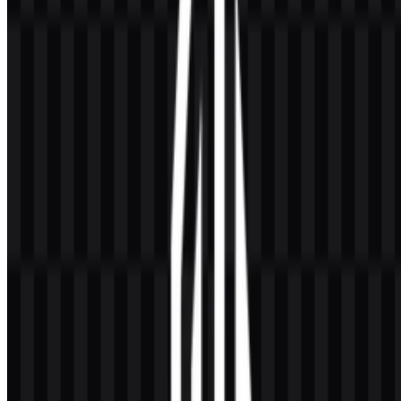
Secara interpretatif, emblem ini menyampaikan beberapa sinyal
sekaligus:
Legitimasi:
konstruksi menyerupai stempel memberi kesan
verifikasi dan keterlacakan.
Kejelasan:
bentuk kontras tinggi memudahkan pengenalan
cepat pada label yang padat.
Universal:
minim ketergantungan pada teks panjang sehingga
mudah digunakan lintas bahasa dan wilayah.
Niat etis:
gagasan halal yang dipasangkan dengan thayyib
memosisikan label sebagai lebih dari sekadar “boleh”—juga
tentang kualitas dan kepedulian.
Banyak pengguna mencari aset siap pakai seperti
logo Halal
Indonesia
untuk kebutuhan mockup kepatuhan, konsep kemasan,
materi edukasi, atau label UI. Saat Anda membutuhkan file master
yang bersih untuk desain, pencarian seperti
Halal Indonesia PNG
atau
Halal Indonesia SVG
biasanya menandakan kebutuhan akan
file raster dengan latar transparan atau format vector yang scalable
untuk cetak dan tampilan responsif.
Evolution of the Logo
Pelabelan halal di Indonesia berkembang seiring perubahan tata