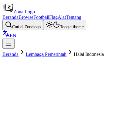
Zona Logo
Beranda
Browse
Football
Flag
Alat
Tentang
Cari di Zonalogo
Toggle theme
EN
Beranda
Lembaga Pemerintah
Halal Indonesia