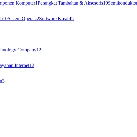
omponen Komputer
1
Perangkat Tambahan & Aksesoris
19
Semikondukto
eb
10
Sistem Operasi
2
Software Kreatif
5
chnology Company
12
ayanan Internet
12
n
3