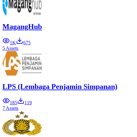
MagangHub
1K
675
5 Assets
LPS (Lembaga Penjamin Simpanan)
185
119
7 Assets