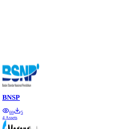
BNSP
69
5
4 Assets