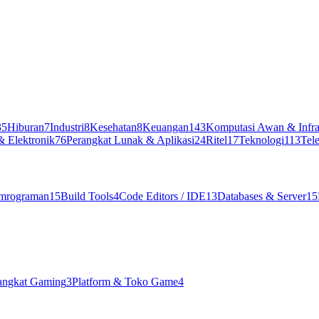
35
Hiburan
7
Industri
8
Kesehatan
8
Keuangan
143
Komputasi Awan & Infra
& Elektronik
76
Perangkat Lunak & Aplikasi
24
Ritel
17
Teknologi
113
Tel
mrograman
15
Build Tools
4
Code Editors / IDE
13
Databases & Server
15
angkat Gaming
3
Platform & Toko Game
4