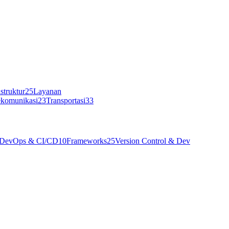
struktur
25
Layanan
ekomunikasi
23
Transportasi
33
DevOps & CI/CD
10
Frameworks
25
Version Control & Dev