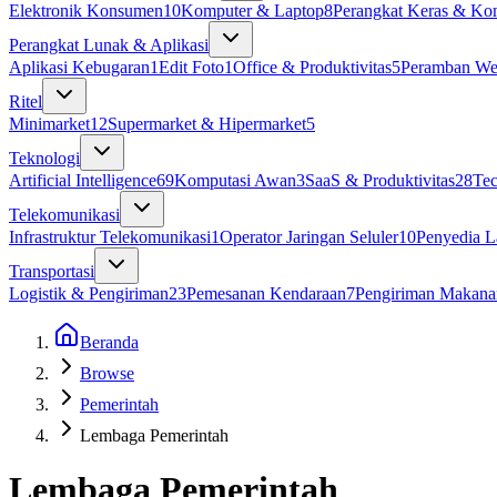
Elektronik Konsumen
10
Komputer & Laptop
8
Perangkat Keras & K
Perangkat Lunak & Aplikasi
Aplikasi Kebugaran
1
Edit Foto
1
Office & Produktivitas
5
Peramban W
Ritel
Minimarket
12
Supermarket & Hipermarket
5
Teknologi
Artificial Intelligence
69
Komputasi Awan
3
SaaS & Produktivitas
28
Te
Telekomunikasi
Infrastruktur Telekomunikasi
1
Operator Jaringan Seluler
10
Penyedia L
Transportasi
Logistik & Pengiriman
23
Pemesanan Kendaraan
7
Pengiriman Makana
Beranda
Browse
Pemerintah
Lembaga Pemerintah
Lembaga Pemerintah