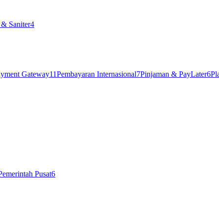
& Saniter
4
ayment Gateway
11
Pembayaran Internasional
7
Pinjaman & PayLater
6
Pl
Pemerintah Pusat
6