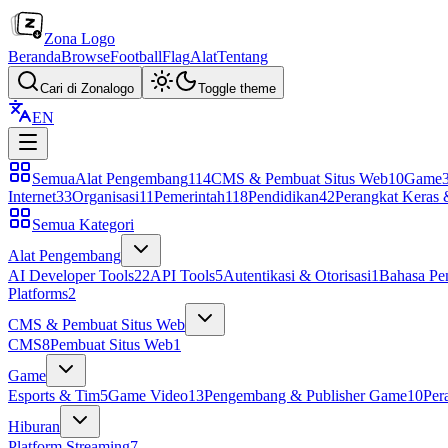
Zona Logo
Beranda
Browse
Football
Flag
Alat
Tentang
Cari di Zonalogo
Toggle theme
EN
Semua
Alat Pengembang
114
CMS & Pembuat Situs Web
10
Game
Internet
33
Organisasi
11
Pemerintah
118
Pendidikan
42
Perangkat Keras 
Semua Kategori
Alat Pengembang
AI Developer Tools
22
API Tools
5
Autentikasi & Otorisasi
1
Bahasa Pe
Platforms
2
CMS & Pembuat Situs Web
CMS
8
Pembuat Situs Web
1
Game
Esports & Tim
5
Game Video
13
Pengembang & Publisher Game
10
Per
Hiburan
Platform Streaming
7