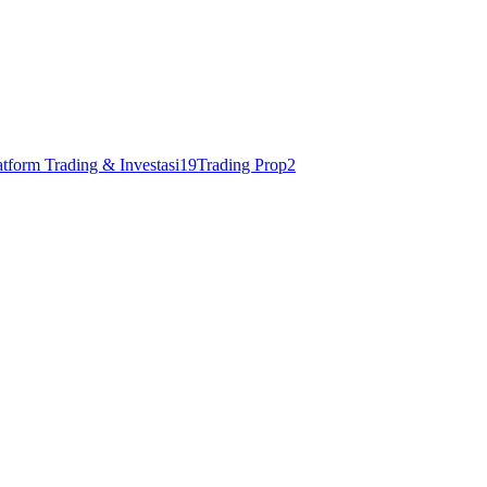
atform Trading & Investasi
19
Trading Prop
2