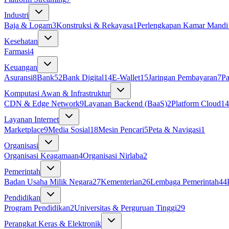
Industri
Baja & Logam
3
Konstruksi & Rekayasa
1
Perlengkapan Kamar Mandi 
Kesehatan
Farmasi
4
Keuangan
Asuransi
8
Bank
52
Bank Digital
14
E-Wallet
15
Jaringan Pembayaran
7
P
Komputasi Awan & Infrastruktur
CDN & Edge Network
9
Layanan Backend (BaaS)
2
Platform Cloud
14
Layanan Internet
Marketplace
9
Media Sosial
18
Mesin Pencari
5
Peta & Navigasi
1
Organisasi
Organisasi Keagamaan
4
Organisasi Nirlaba
2
Pemerintah
Badan Usaha Milik Negara
27
Kementerian
26
Lembaga Pemerintah
44
Pendidikan
Program Pendidikan
2
Universitas & Perguruan Tinggi
29
Perangkat Keras & Elektronik