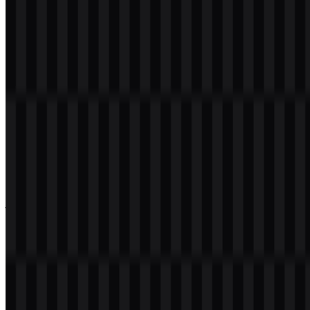
Tapera dalam format PNG dan SVG. Anda juga dapat mengunduh
logo PNG dengan latar belakang transparan dalam resolusi tinggi
(HD) secara gratis.
Download Logo BP Tapera PNG
Silakan pilih file di atas sesuai kebutuhan Anda, lalu tekan tombol
unduh untuk mendapatkan file yang diinginkan:
Nama File
BP Tapera
Jenis File
PNG, SVG
Ukuran File
20 KB - 250 KB
Jika Anda mengalami masalah saat mengunduh logo BP Tapera atau
jika file yang ditampilkan tidak akurat, Anda dapat
melaporkannya
di sini
.
Varian aset yang tersedia mencakup logo berwarna SVG, logo hitam
SVG, logo putih SVG, logo terang SVG, dan ikon berwarna SVG.
Opsi ini memudahkan penempatan logo di berbagai dokumen resmi,
layar digital, dan sistem tata letak dengan latar belakang yang
berbeda.