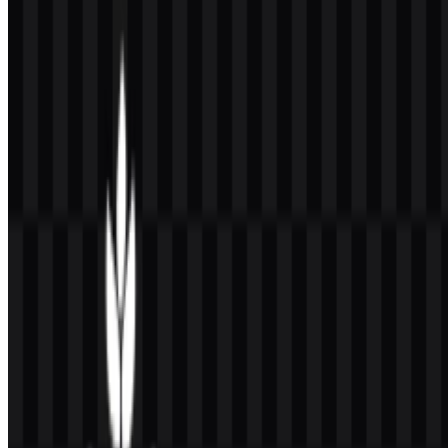
Pertanyaan yang Sering Diajukan
Apakah saya boleh menggunakan logo BP Tapera
untuk tujuan komersial?
Karena BP Tapera adalah instansi pemerintah dan badan hukum
publik, Anda sebaiknya meminta izin resmi sebelum menggunakan
logo untuk tujuan komersial.
Format file apa saja yang tersedia?
Format yang tersedia adalah PNG dan SVG.
Apa arti logo BP Tapera?
Emblem ini merepresentasikan rumah, motif figur manusia yang
kolaboratif, dan tunas, yang menggabungkan gagasan perumahan,
saling mendukung, dan pertumbuhan dalam program Tapera.
BP Tapera itu jenis lembaga apa?
BP Tapera adalah badan hukum publik di Indonesia yang mengelola
program Tabungan Perumahan Rakyat dan mendukung pembiayaan