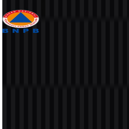
388
154
3 Assets
Badan Nasional Penanggulangan Bencana
(BNPB)
485
237
3 Assets
© 2026 ZonaLogo.com - Hosted on
Onidel
.
Alat
Tentang
Kontak
Privasi
Ketentuan
DMCA