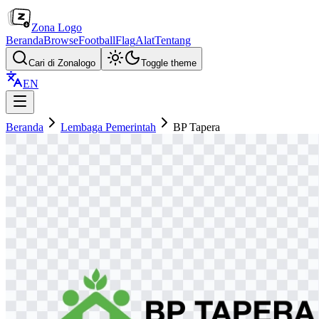
Zona Logo
Beranda
Browse
Football
Flag
Alat
Tentang
Cari di Zonalogo
Toggle theme
EN
Beranda
Lembaga Pemerintah
BP Tapera