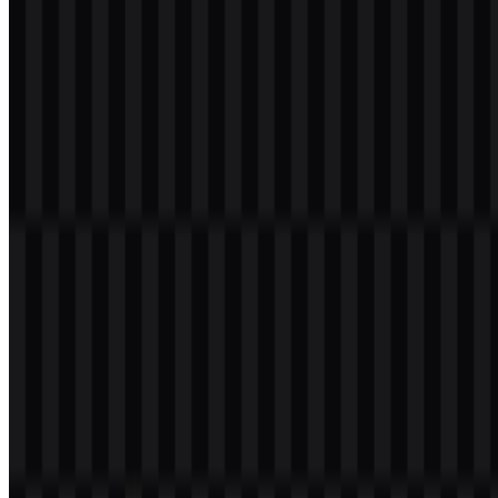
dapat diunduh untuk mendukung kebutuhan latar belakang dan
penggunaan yang berbeda, termasuk versi berwarna, hitam, putih,
terang, dan ikon. Hal ini membuat identitas lebih adaptif di berbagai
komunikasi resmi, media sosial, dan tata letak dokumen, sambil
tetap menjaga konsistensi simbol rumah dan tunas.
Palet Warna BP Tapera
Warna merek ditetapkan dengan
#40C040 (Medium Sea Green)
dan
#000000 (Black)
. Dalam identitas visual yang lebih luas,
tampilan logo juga mencerminkan nuansa hijau, biru, dan oranye-
kuning, dengan putih digunakan untuk kejernihan dan kontras.
#40C040 (Medium Sea Green)
- digunakan dalam palet
merek yang disediakan dan terkait dengan identitas visual.
#000000 (Black)
- digunakan untuk kontras yang kuat dan
tampilan formal.
Warna hijau selaras secara alami dengan motif tunas dan tema
tabungan perumahan, sementara hitam mendukung keterbacaan
dalam konteks resmi. Saat versi berwarna dari logo
BP Tapera
PNG
digunakan, tampilannya tetap jelas dan mudah dikenali di
berbagai materi publik.