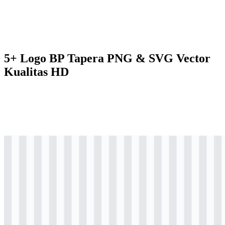
5+ Logo BP Tapera PNG & SVG Vector
Kualitas HD
svg
berwarna
logo
Download
svg
berwarna
icon
Download
svg
hitam
logo