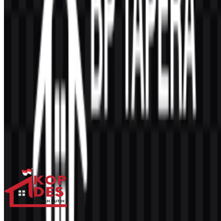
Konten Dibuat oleh AI
Deskripsi ini dibuat oleh AI dan mungkin mengandung
ketidakakuratan.
Lainnya dari Lembaga Pemerintah