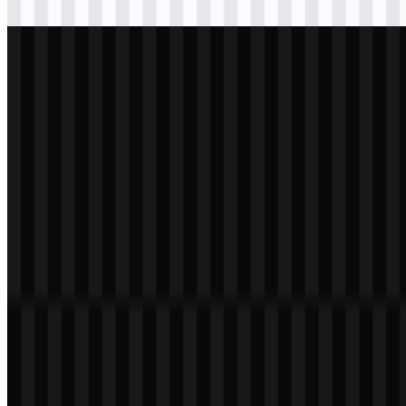
Download
svg
terang
logo
Download
svg
putih
logo
Download
Daftar Isi
11 bagian