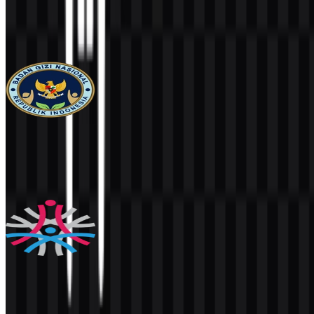
Koperasi Desa Merah Putih / Kopdes
4.6K
3.5K
4 Assets
Badan Gizi Nasional (BGN)
22.9K
11.7K
4 Assets
Badan Kepegawaian Negara (BKN)