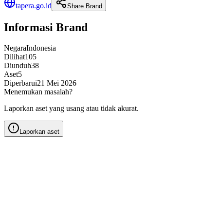
tapera.go.id
Share Brand
Informasi Brand
Negara
Indonesia
Dilihat
105
Diunduh
38
Aset
5
Diperbarui
21 Mei 2026
Menemukan masalah?
Laporkan aset yang usang atau tidak akurat.
Laporkan aset