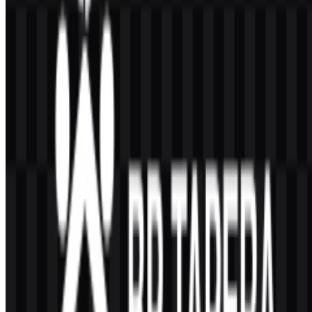
perumahan bagi peserta yang memenuhi syarat.
Versi aset mana yang paling cocok untuk pekerjaan
desain?
Versi SVG paling cocok untuk pekerjaan desain yang membutuhkan
skalabilitas, sedangkan versi PNG lebih praktis untuk penggunaan
cepat di platform digital dan dokumen. Logo BP Tapera dengan latar
belakang transparan sangat berguna untuk penempatan yang
fleksibel.