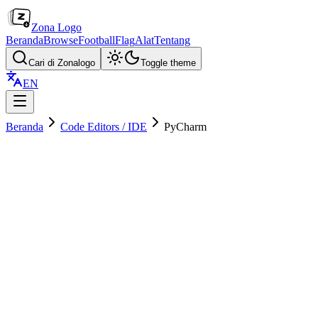
Zona Logo
Beranda
Browse
Football
Flag
Alat
Tentang
Cari di Zonalogo
Toggle theme
EN
Beranda
Code Editors / IDE
PyCharm