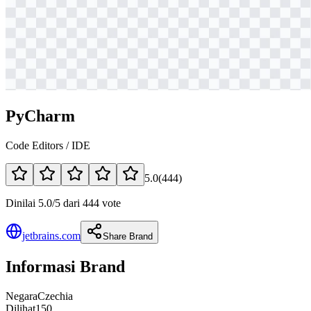
PyCharm
Code Editors / IDE
5.0
(
444
)
Dinilai 5.0/5 dari 444 vote
jetbrains.com
Share Brand
Informasi Brand
Negara
Czechia
Dilihat
150