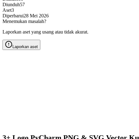
Diunduh
57
Aset
3
Diperbarui
28 Mei 2026
Menemukan masalah?
Laporkan aset yang usang atau tidak akurat.
Laporkan aset
3+ Logo PyCharm PNG & SVG Vector Kua