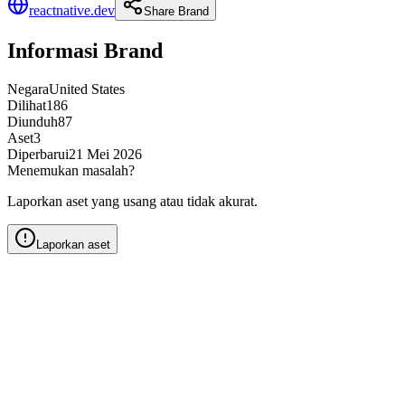
reactnative.dev
Share Brand
Informasi Brand
Negara
United States
Dilihat
186
Diunduh
87
Aset
3
Diperbarui
21 Mei 2026
Menemukan masalah?
Laporkan aset yang usang atau tidak akurat.
Laporkan aset