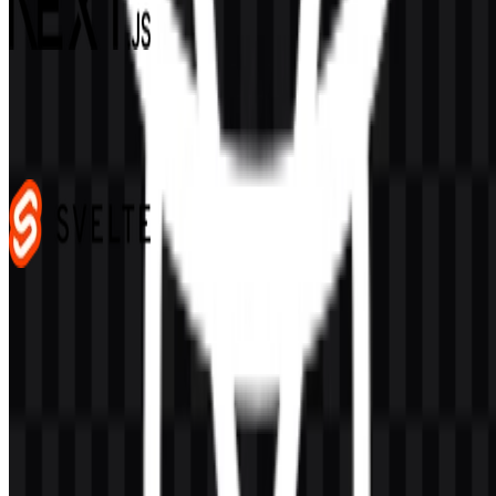
Next.js
465
335
4 Assets
Svelte
102
37
3 Assets
© 2026 ZonaLogo.com - Hosted on
Onidel
.
Alat
Tentang
Kontak
Privasi
Ketentuan
DMCA