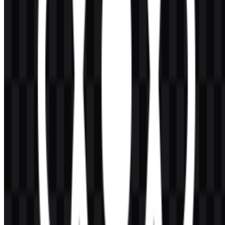
Konten Dibuat oleh AI
Deskripsi ini dibuat oleh AI dan mungkin mengandung
ketidakakuratan.
Lainnya dari Frameworks