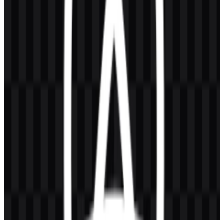
Evolusi Logo
Sistem aset React Native saat ini berfokus pada simbol atom React
dan wordmark, dengan versi SVG putih, hitam, dan berwarna yang
tersedia untuk berbagai kebutuhan tampilan.
Palet Warna React Native
Identitas visualnya menggunakan palet yang ringkas, dibangun dari
warna brand yang disediakan dan tone netral. Ini menjaga logo tetap
mudah dibaca di dokumentasi, antarmuka, dan aset unduhan.
Warna
Hex
Penggunaan
Warna utama brand yang digunakan pada varian
Sky
#80C0FF
logo berwarna dan diasosiasikan dengan
Blue
identitas React Native.
Digunakan untuk logo SVG putih dan untuk
Putih
-
kontras yang jelas pada latar gelap.
Digunakan untuk logo SVG hitam dan untuk
Hitam
-
kontras yang kuat pada latar terang.