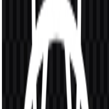
Palet ini mendukung karakter teknis framework sambil menjaga
logo tetap fleksibel. Nuansa sky blue memberikan ekspresi paling
mudah dikenali, sementara varian monokrom membantu tampil rapi
di dokumentasi, header UI, presentasi, dan aset brand yang dapat
diunduh. Jika Anda membutuhkan logo React Native PNG untuk
presentasi atau React Native SVG untuk penggunaan yang skalabel,
format yang tersedia memudahkan Anda menjaga konsistensi
identitas.
Pertanyaan yang Sering Diajukan
Apakah saya boleh menggunakan logo React Native
untuk keperluan komersial?
Anda sebaiknya meminta izin resmi sebelum menggunakan logo
React Native untuk keperluan komersial. Penggunaan brand dan
merek dagang dapat memiliki panduan khusus.
Format file apa saja yang tersedia?
Format file yang tersedia adalah PNG dan SVG.
React Native digunakan untuk apa?