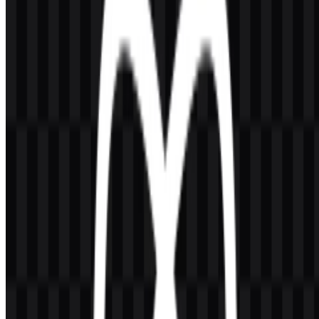
platform.
Framework ini dikelola oleh Tim React Native di Meta bersama
komunitas open-source global. React Native berbasis di Amerika
Serikat, dengan Meta Platforms, Inc. berkantor pusat di Menlo Park,
California. Sejak rilis awalnya pada 2015, React Native telah
menjadi bagian penting dari ekosistem React dan JavaScript untuk
pengembangan mobile lintas platform.
Arti dan Sejarah Logo React Native
Logo React Native menggunakan simbol atom React yang sudah
dikenal dalam nuansa biru dan cyan, sering dipadukan dengan
wordmark React Native. Simbol ini menjadi jembatan visual yang
kuat ke ekosistem React yang lebih luas, langsung menghubungkan
framework ini dengan React, pengembangan JavaScript, dan
pembuatan UI berbasis komponen.
Secara visual, mark ini menyampaikan modularitas dan reaktivitas
melalui tiga elips seperti orbit yang mengelilingi titik pusat. Dalam
konteks React Native, struktur tersebut sangat selaras dengan
arsitektur berbasis komponen dan kemampuannya merender
komponen menjadi elemen UI native di iOS dan Android. Hasilnya
adalah simbol brand yang sederhana, teknis, dan mudah dikenali di
dokumentasi developer, halaman produk, dan lingkungan tooling.