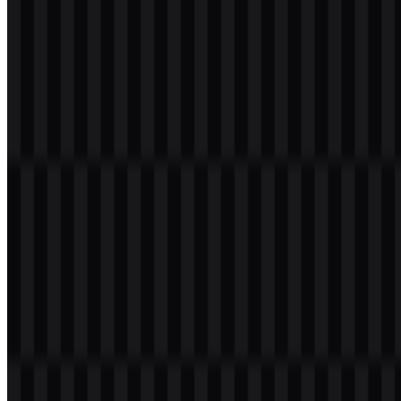
Selamat datang di
Zona Logo
. Anda dapat mengunduh logo React
Native dalam format PNG dan SVG. Anda juga dapat mengunduh
logo PNG dengan latar belakang transparan dalam resolusi tinggi
(HD) secara gratis.
Download Logo React Native PNG