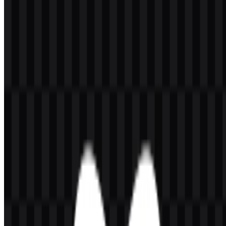
Silakan pilih file di atas sesuai kebutuhan Anda, lalu tekan tombol
unduh untuk mendapatkan file yang diinginkan:
Nama File
React Native
Tipe File
PNG, SVG
Ukuran File
20 KB - 250 KB
Jika Anda mengalami masalah saat mengunduh logo React Native
atau jika file yang ditampilkan tidak akurat, Anda dapat
melaporkannya di sini
.
Varian aset yang tersedia mencakup logo SVG putih, logo SVG
hitam, dan logo SVG berwarna, sehingga Anda memiliki opsi
fleksibel untuk penggunaan pada latar terang, gelap, dan berbasis
merek.
Tentang React Native
React Native adalah framework open-source dari
Meta
untuk
membangun aplikasi native dengan React dan JavaScript.
Framework ini membawa model pemrograman React ke
pengembangan mobile, sehingga developer dapat membangun
aplikasi iOS dan Android dengan komponen yang dapat digunakan
kembali dan bersifat deklaratif, yang dirender sebagai UI native