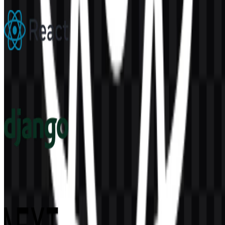
React
292
172
6 Assets
Django
57
14
4 Assets