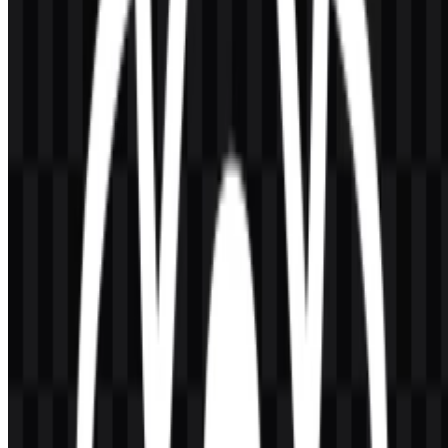
React Native digunakan untuk membangun aplikasi mobile native
dengan React dan JavaScript, terutama untuk iOS dan Android,
sekaligus terhubung ke kemampuan platform native melalui modul
dan API.
Apa yang direpresentasikan logo ini secara visual?
Logo ini menggunakan simbol atom React, yang memiliki tiga
bentuk seperti orbit mengelilingi titik pusat. Hal ini membuat brand
mudah dikenali sebagai bagian dari ekosistem React.
Varian logo mana yang dapat saya unduh?
Varian yang tersedia adalah logo SVG putih, logo SVG hitam, dan
logo SVG berwarna, yang mencakup kebutuhan tampilan umum
pada antarmuka terang dan gelap.