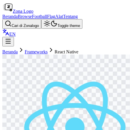
Zona Logo
Beranda
Browse
Football
Flag
Alat
Tentang
Cari di Zonalogo
Toggle theme
EN
Beranda
Frameworks
React Native