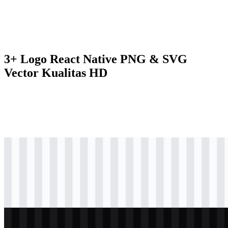
3+ Logo React Native PNG & SVG
Vector Kualitas HD
svg
berwarna
logo
Download
svg
hitam
logo
Download
svg
putih
logo