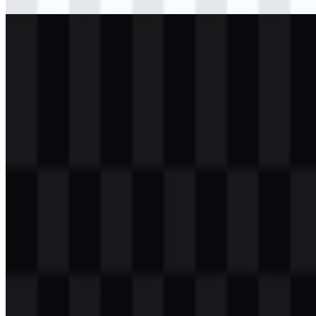
Download
svg
putih
logo
Download
png
putih
wordmark
Download
Daftar Isi
11 bagian