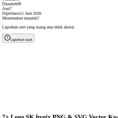
Diunduh
98
Aset
7
Diperbarui
11 Juni 2026
Menemukan masalah?
Laporkan aset yang usang atau tidak akurat.
Laporkan aset
7+ Logo SK hynix PNG & SVG Vector Kua