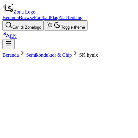
Zona Logo
Beranda
Browse
Football
Flag
Alat
Tentang
Cari di Zonalogo
Toggle theme
EN
Beranda
Semikonduktor & Chip
SK hynix