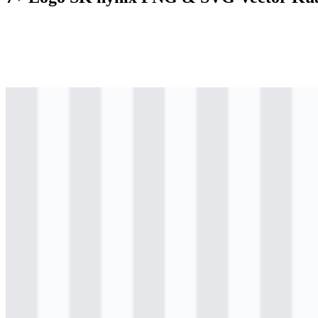
svg
berwarna
logo
Download
svg
berwarna
icon
Download
svg
berwarna
wordmark
Download
svg
hitam
logo
Download
png
hitam
wordmark