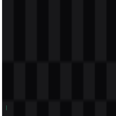
Download
svg
putih
icon
Download
png
putih
wordmark
Download
Daftar Isi
11 bagian