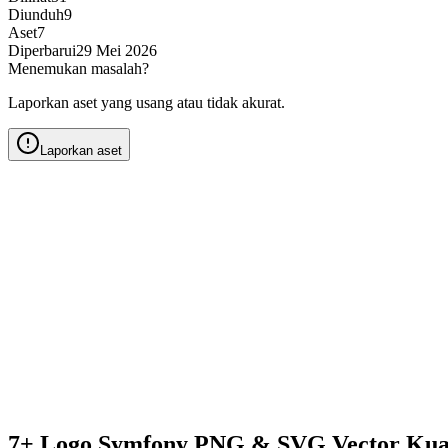
Diunduh
9
Aset
7
Diperbarui
29 Mei 2026
Menemukan masalah?
Laporkan aset yang usang atau tidak akurat.
Laporkan aset
7+ Logo Symfony PNG & SVG Vector Kua