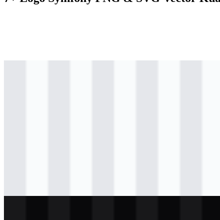
svg
berwarna
logo
Download
svg
hitam
logo
Download
svg
hitam
icon
Download
svg
hitam
wordmark
Download
svg
putih
logo