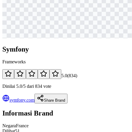
Symfony
Frameworks
5.0
(
834
)
Dinilai 5.0/5 dari 834 vote
symfony.com
Share Brand
Informasi Brand
Negara
France
Dilihat
51