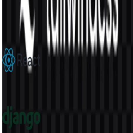
Konten Dibuat oleh AI
Deskripsi ini dibuat oleh AI dan mungkin mengandung
ketidakakuratan.
Lainnya dari Frameworks
React
292
172
6 Assets