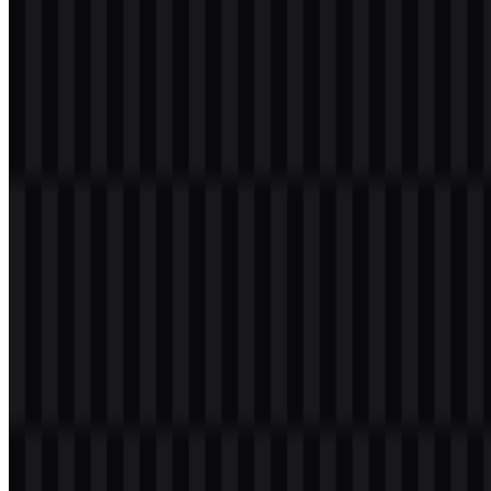
102
37
3 Assets
© 2026 ZonaLogo.com - Hosted on
Onidel
.
Alat
Tentang
Kontak
Privasi
Ketentuan
DMCA