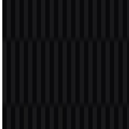
Format file apa saja yang tersedia?
PNG dan SVG.
Apa fungsi Tailwind CSS?
Tailwind CSS adalah framework CSS utility-first yang digunakan
untuk membangun situs web dan aplikasi web langsung dari HTML
dengan kelas yang dapat digunakan kembali untuk tata letak, spasi,
tipografi, perilaku responsif, dan mode gelap.
Siapa yang mengembangkan Tailwind CSS?
Tailwind CSS dikembangkan oleh Tailwind Labs, perusahaan yang
terkait dengan Tailwind CSS dan alat pengembang terkait seperti
Tailwind UI, Headless UI, dan Catalyst.
Apa yang membuat identitas visual Tailwind CSS
khas?
Simbol abstraknya yang menyerupai gelombang, dipadukan dengan
wordmark yang bersih serta palet turquoise, midnight blue, dan
putih, memberikan tampilan modern dan ramah bagi pengembang.