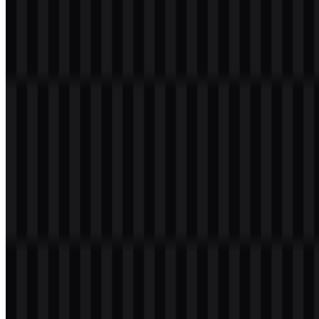
Tailwind CSS dalam format PNG dan SVG. Anda juga bisa
mengunduh logo PNG dengan latar belakang transparan dalam
resolusi tinggi (HD) secara gratis.
Download Logo Tailwind CSS PNG
Silakan pilih file di atas sesuai kebutuhan Anda, lalu tekan tombol
unduh untuk mendapatkan file yang diinginkan:
Nama File
Tailwind CSS
Jenis File
PNG, SVG
Ukuran File
20 KB - 250 KB
Jika Anda mengalami masalah saat mengunduh logo Tailwind CSS
atau jika file yang ditampilkan tidak akurat, Anda dapat
melaporkannya di sini
.
Varian aset yang tersedia mencakup logo SVG putih, logo SVG
hitam, logo SVG terang, ikon SVG berwarna, dan logo SVG
berwarna. Opsi ini memudahkan Anda menempatkan logo Tailwind
CSS di berbagai latar belakang terang, antarmuka gelap, dan sistem
tata letak yang berbeda sambil menjaga tampilan logo tetap jelas dan
konsisten.