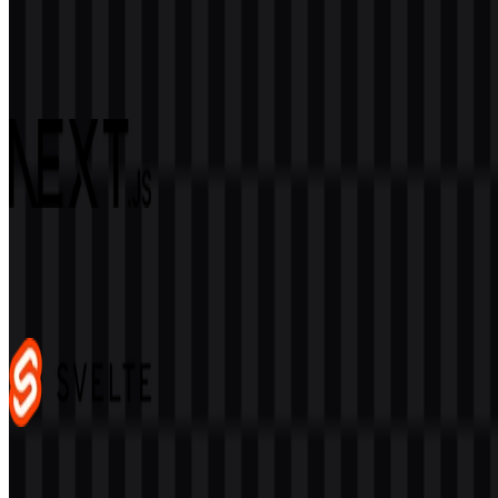
Django
57
14
4 Assets
Next.js
465
335
4 Assets
Svelte