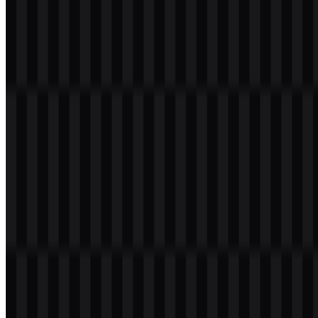
pengembang: ringkas, modern, dan mudah dikenali di antarmuka
produk, dokumentasi, dan daftar repositori. Elemen ini dirancang
agar berfungsi sebagai ikon sekaligus wordmark penuh, yang
berguna di lingkungan pengembangan web saat ruang dan kejelasan
menjadi penting.
Secara visual, bentuk emblem yang lembut dan mengalir kontras
dengan sifat teknis sebuah framework CSS, sehingga tampil berbeda
di antara identitas visual alat pengembang. Versi PNG Tailwind CSS
praktis untuk penempatan cepat, sedangkan versi SVG Tailwind
CSS sangat cocok untuk penggunaan yang skalabel di antarmuka,
presentasi, dan dokumentasi yang membutuhkan tepi tajam.
Evolusi Logo
Sistem aset saat ini berfokus pada format logo yang fleksibel dan
perlakuan warna yang mendukung berbagai konteks tampilan,
termasuk varian putih, hitam, terang, dan berwarna.
Palet Warna Tailwind CSS
Warna merek yang terkait dengan Tailwind CSS adalah turquoise,
midnight blue, dan putih. Nilai-nilai ini adalah: