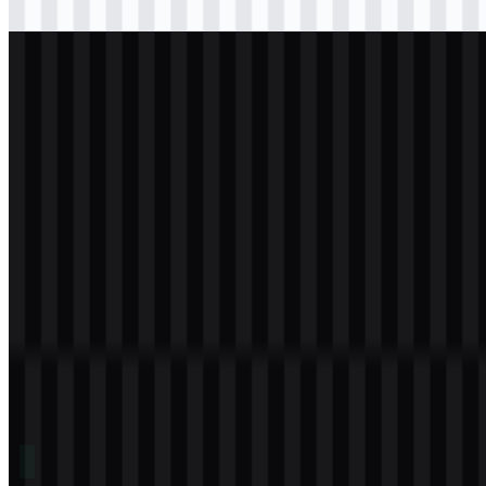
Download
svg
terang
logo
Download
svg
putih
logo
Download
Daftar Isi
11 bagian