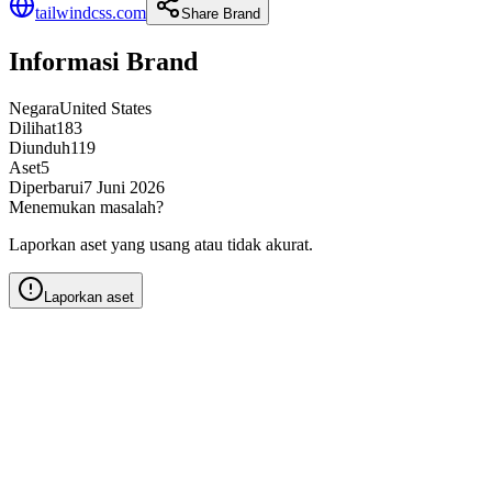
tailwindcss.com
Share Brand
Informasi Brand
Negara
United States
Dilihat
183
Diunduh
119
Aset
5
Diperbarui
7 Juni 2026
Menemukan masalah?
Laporkan aset yang usang atau tidak akurat.
Laporkan aset