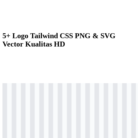
5+ Logo Tailwind CSS PNG & SVG
Vector Kualitas HD
svg
berwarna
logo
Download
svg
berwarna
icon
Download
svg
hitam
logo