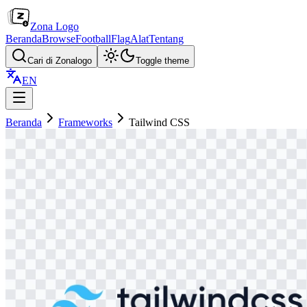
Zona Logo
Beranda
Browse
Football
Flag
Alat
Tentang
Cari di Zonalogo
Toggle theme
EN
Beranda
Frameworks
Tailwind CSS