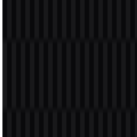
Warna
Hex
Penggunaan
Aksen cerah utama yang digunakan pada aset
Turquoise
#40C0FF
logo berwarna
Midnight
Nuansa gelap pekat yang mendukung kontras
#000040
Blue
dan penggunaan pada latar belakang gelap
Perlakuan terang untuk penempatan terbalik
White
#FFFFFF
dan berkontras tinggi
Pada logo Tailwind CSS, warna-warna ini membantu
mempertahankan tampilan yang bersih dan digital yang cocok
dengan alur kerja front-end modern. Nuansa turquoise sangat efektif
pada aset logo berwarna dan ikon SVG berwarna, sementara
perlakuan putih dan gelap meningkatkan fleksibilitas di berbagai
tema antarmuka.
Pertanyaan yang Sering Diajukan
Apakah saya boleh menggunakan logo Tailwind
CSS untuk keperluan komersial?
Anda sebaiknya meminta izin resmi sebelum menggunakannya
untuk keperluan komersial.