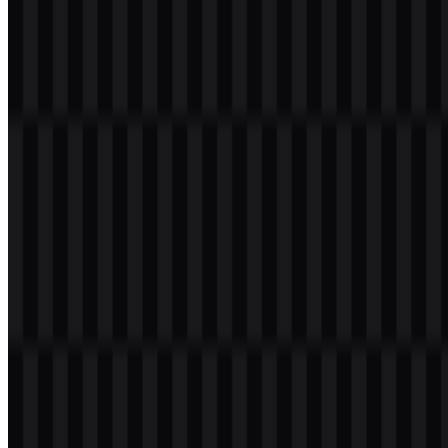
Tentang Tailwind CSS
Tailwind CSS adalah framework CSS utility-first untuk membangun
antarmuka situs web dan aplikasi web langsung dari markup
HTML. Framework ini banyak digunakan oleh pengembang front-
end karena menyediakan kelas utilitas siap pakai untuk tata letak,
spasi, tipografi, warna, desain responsif, mode gelap, dan komposisi
UI yang dapat disesuaikan secara efisien.
Produk ini dikembangkan oleh Tailwind Labs, perusahaan
perangkat lunak dan alat pengembang yang berbasis di Amerika
Serikat dan terkait dengan Tailwind CSS, Tailwind UI, Headless UI,
dan Catalyst. Dalam praktiknya, Tailwind CSS berada di pusat
ekosistem tersebut sebagai framework open-source yang digunakan
oleh pengembang yang menginginkan cara cepat dan fleksibel untuk
membangun antarmuka modern.
Arti dan Sejarah Logo Tailwind CSS
Logo Tailwind CSS menggunakan ikon abstrak menyerupai
gelombang atau angin dengan dua kurva yang mengalir, biasanya
dipadukan dengan wordmark “tailwindcss.” Struktur ini sangat
selaras dengan identitas framework yang berfokus pada