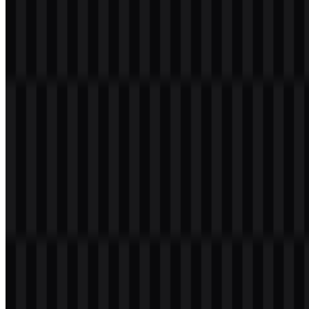
Logo TSMC dibangun di sekitar wordmark huruf kecil, ditulis
sebagai “tsmc,” dengan karakter yang teknis dan korporat.
Penggunaan huruf kecil memberi kesan modern dan sederhana,
sementara tipografi yang lugas mendukung presisi yang diharapkan
dari produsen semikonduktor. Identitas visualnya dibuat sederhana,
bukan dekoratif, sehingga tetap mudah dibaca dalam konteks teknik,
bisnis, dan rantai pasok.
Logo ini biasanya ditampilkan dalam warna biru dan merah, dengan
versi hitam atau putih digunakan untuk aplikasi tertentu. Perlakuan
yang fleksibel ini memungkinkan wordmark beradaptasi dengan
kemasan, antarmuka digital, laporan, presentasi, dan berbagai titik
kontak merek lainnya. Bagi pengguna yang mencari TSMC SVG
yang bersih, format vector sangat praktis karena menjaga kejernihan
pada ukuran berapa pun.
Evolusi Logo
Sistem aset saat ini berpusat pada wordmark ringkas yang tersedia
dalam versi berwarna, hitam, dan putih, untuk mendukung berbagai
kebutuhan latar belakang dan tata letak.
Palet Warna TSMC