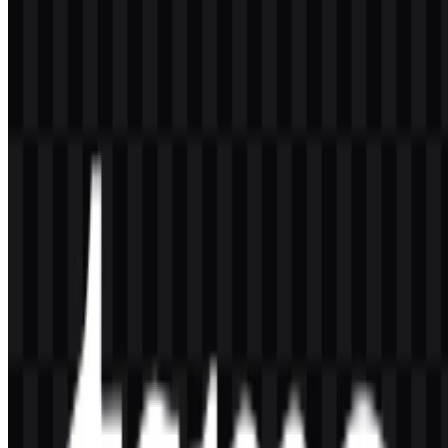
Apakah saya dapat menggunakan logo TSMC
untuk keperluan komersial?
Jika Anda berencana menggunakan logo TSMC untuk keperluan
komersial, sebaiknya minta izin resmi terlebih dahulu.
Format file apa saja yang tersedia?
Format yang tersedia adalah PNG dan SVG.
TSMC adalah perusahaan jenis apa?
TSMC adalah perusahaan foundry semikonduktor yang
memproduksi chip berdasarkan desain dari perusahaan lain.
Mengapa logo TSMC berbentuk wordmark?
Merek ini menggunakan wordmark huruf kecil untuk menampilkan
identitas yang jelas, teknis, dan korporat yang sesuai dengan
lingkungan manufaktur berbasis presisi.
Versi logo apa saja yang tersedia untuk diunduh?