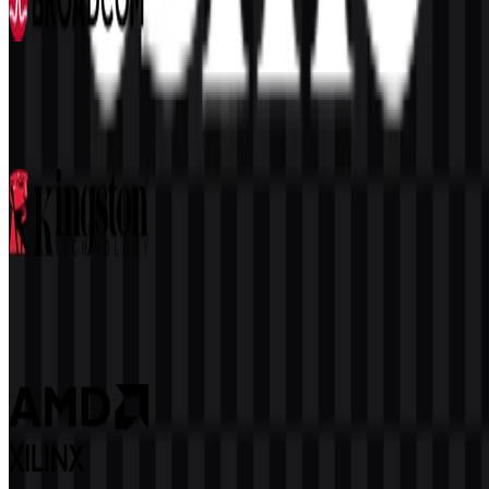
Broadcom
100
43
3 Assets
Kingston
97
45
3 Assets