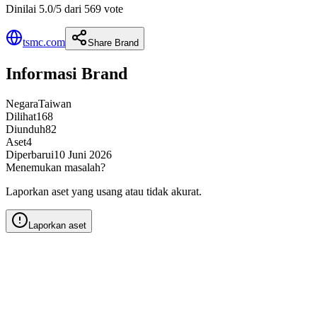
Dinilai 5.0/5 dari 569 vote
tsmc.com
Share Brand
Informasi Brand
Negara
Taiwan
Dilihat
168
Diunduh
82
Aset
4
Diperbarui
10 Juni 2026
Menemukan masalah?
Laporkan aset yang usang atau tidak akurat.
Laporkan aset