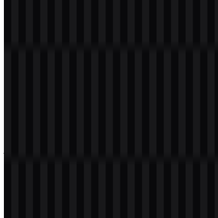
PNG dengan latar belakang transparan dalam resolusi tinggi (HD)
secara gratis.
Download Logo TSMC PNG
Silakan pilih file di atas sesuai kebutuhan Anda, lalu tekan tombol
download untuk mendapatkan file yang diinginkan:
TSMC (Taiwan Semiconductor Manufacturing
Nama File
Company)
Jenis File
PNG, SVG
Ukuran
24 KB - 180 KB
File
Jika Anda mengalami masalah saat mengunduh logo TSMC atau
jika file yang ditampilkan tidak akurat, Anda dapat
melaporkannya
di sini
.
Varian aset yang tersedia mencakup SVG wordmark putih, SVG
wordmark hitam, SVG wordmark berwarna, dan SVG logo
berwarna. Opsi ini membuat logo TSMC cocok digunakan di
berbagai layout terang, gelap, dan branded, sambil tetap menjaga
mark tetap jelas dan mudah dibaca.