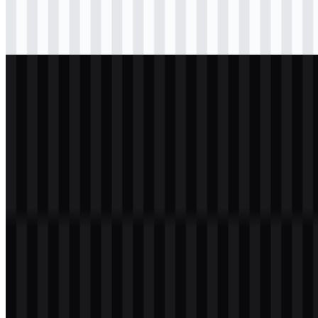
svg
hitam
wordmark
Download
svg
putih
wordmark
Download
Daftar Isi
11 bagian