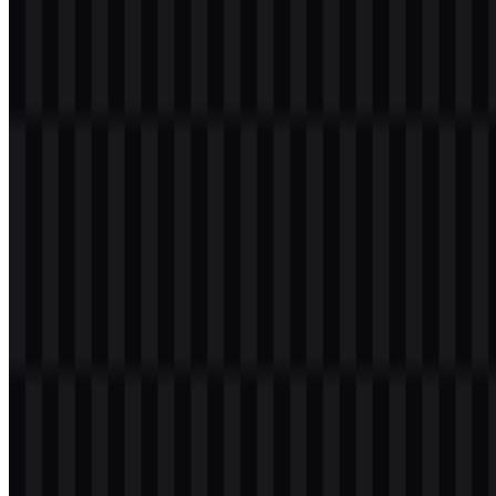
Tentang TSMC
TSMC adalah nama singkat dari Taiwan Semiconductor
Manufacturing Company Limited, perusahaan semikonduktor asal
Taiwan yang تخصص dalam layanan foundry. Bisnisnya berfokus
pada manufaktur chip berdasarkan desain yang dibuat oleh
perusahaan lain, menjadikannya bagian penting dari rantai pasok
chip global. Perusahaan ini juga dikenal sebagai Taiwan
Semiconductor dan beroperasi di sektor semikonduktor, chip
foundry, fabrikasi wafer, manufaktur chip canggih, rantai pasok chip
AI, dan manufaktur elektronik.
Didirikan pada tahun 1987, TSMC telah menjadi salah satu
produsen chip terpenting di dunia. Perusahaan ini memproduksi
semikonduktor yang digunakan pada smartphone, GPU, akselerator
AI, chip otomotif, sistem HPC, perangkat IoT, dan elektronik
modern lainnya. Kantor pusat perusahaan berada di Hsinchu
Science Park, Hsinchu, Taiwan, dan perannya dalam produksi
foundry IC khusus telah menjadikannya nama fundamental dalam
manufaktur canggih.
Arti dan Sejarah Logo TSMC