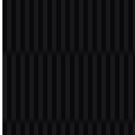
Xilinx
62
7
2 Assets
© 2026 ZonaLogo.com - Hosted on
Onidel
.
Alat
Tentang
Kontak
Privasi
Ketentuan
DMCA