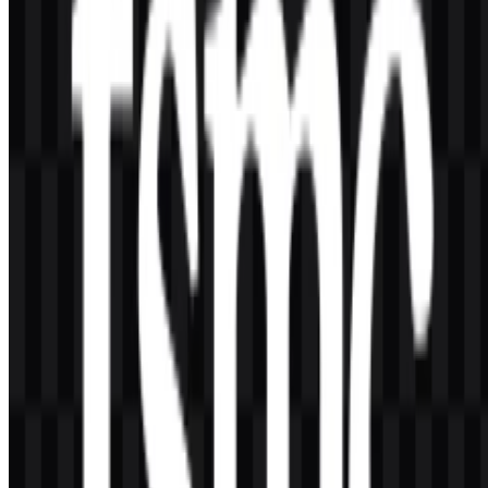
Versi yang tersedia adalah SVG wordmark putih, SVG wordmark
hitam, SVG wordmark berwarna, dan SVG logo berwarna.