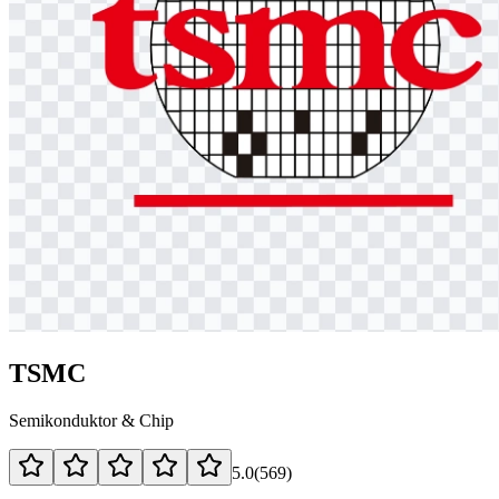
TSMC
Semikonduktor & Chip
5.0
(
569
)