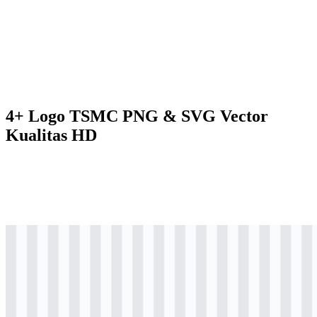
4+ Logo TSMC PNG & SVG Vector
Kualitas HD
svg
berwarna
logo
Download
svg
berwarna
wordmark
Download