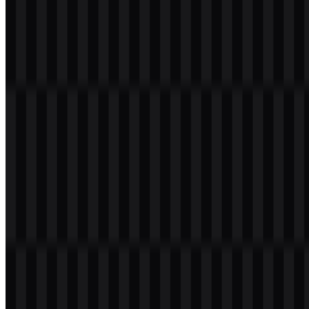
Warna merek yang terkait dengan TSMC dibatasi pada nilai yang
disediakan dalam data merek: merah, hitam, dan putih. Warna-warna
ini muncul di seluruh varian logo yang tersedia dan membantu
menjaga sistem visual yang konsisten untuk penggunaan digital
maupun cetak.
Warna
Hex
Penggunaan dalam Aset Merek
Digunakan pada versi logo dan wordmark
Merah
#FF0000
berwarna
Hitam
#000000
Digunakan pada SVG wordmark hitam
Digunakan pada SVG wordmark putih dan
Putih
#FFFFFF
untuk tampilan terbalik
Karena identitas ini dibangun di sekitar sistem wordmark yang
fokus, warna-warna tersebut mendukung keterbacaan terlebih
dahulu. Versi merah memberikan tampilan branded yang paling erat
dikaitkan dengan perusahaan, sementara varian hitam dan putih
berguna untuk aplikasi dengan kontras tinggi dan reproduksi yang
bersih. Saat menyiapkan TSMC PNG untuk penggunaan web atau
presentasi, latar belakang transparan dapat membantu
mempertahankan tampilan yang diinginkan di berbagai layout.
Pertanyaan yang Sering Diajukan