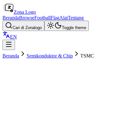
Zona Logo
Beranda
Browse
Football
Flag
Alat
Tentang
Cari di Zonalogo
Toggle theme
EN
Beranda
Semikonduktor & Chip
TSMC