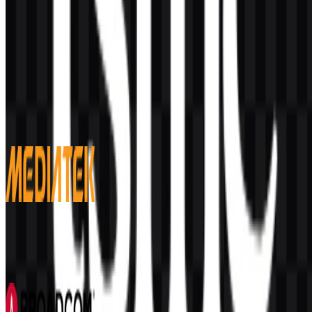
Konten Dibuat oleh AI
Deskripsi ini dibuat oleh AI dan mungkin mengandung
ketidakakuratan.
Lainnya dari Semikonduktor & Chip
MediaTek
104
39
6 Assets