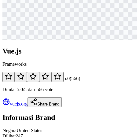
Vue.js
Frameworks
5.0
(
566
)
Dinilai 5.0/5 dari 566 vote
vuejs.org
Share Brand
Informasi Brand
Negara
United States
Dilihat
247