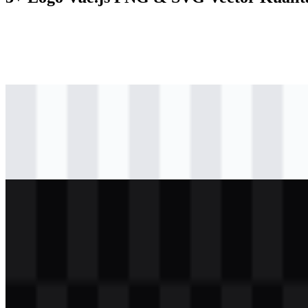
svg
berwarna
logo
Download
svg
berwarna
icon
Download
svg
terang
logo
Download