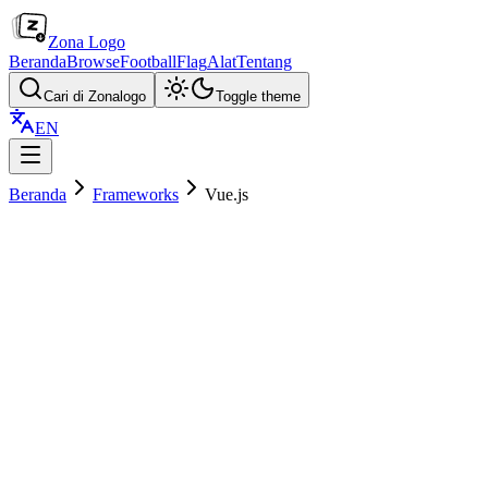
Zona Logo
Beranda
Browse
Football
Flag
Alat
Tentang
Cari di Zonalogo
Toggle theme
EN
Beranda
Frameworks
Vue.js