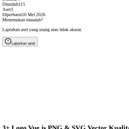
Diunduh
115
Aset
3
Diperbarui
16 Mei 2026
Menemukan masalah?
Laporkan aset yang usang atau tidak akurat.
Laporkan aset
3+ Logo Vue.js PNG & SVG Vector Kuali