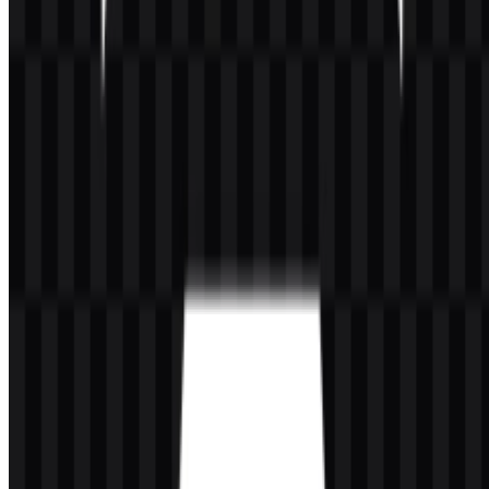
107
39
3 Assets
© 2026 ZonaLogo.com - Hosted on
Onidel
.
Alat
Tentang
Kontak
Privasi
Ketentuan
DMCA