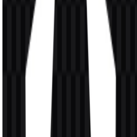
Logo Angular menggunakan perisai geometris dengan huruf “A” di
tengah sebagai elemen utamanya. Bentuk perisai ini menciptakan
simbol yang ringkas dan mudah dikenali, sehingga cocok untuk
antarmuka bergaya aplikasi maupun dokumentasi developer. Versi
yang tersedia menjaga emblem tetap jelas dan mudah dibaca sambil
mempertahankan perisai sebagai elemen identitas inti.
Sistem visualnya juga mendukung penggunaan ikon saja maupun
logo lengkap. Hal ini membuat simbol brand lebih adaptif untuk
penempatan kecil di antarmuka, header repositori, halaman produk,
dan konteks digital lain yang membutuhkan kejelasan. Penggunaan
warna merah, ungu, putih, dan hitam pada branding menjaga
tampilan tetap fleksibel di berbagai latar belakang dan pengaturan
tampilan.
Evolusi Logo
Tampilan logo saat ini lebih minimal dan fleksibel dibandingkan
branding Angular yang lama, namun tetap mempertahankan perisai
sebagai penanda identitas utama. Sistem asetnya kini mencakup opsi
ikon dan logo penuh dalam format SVG dan PNG, sehingga praktis
untuk penggunaan digital modern.