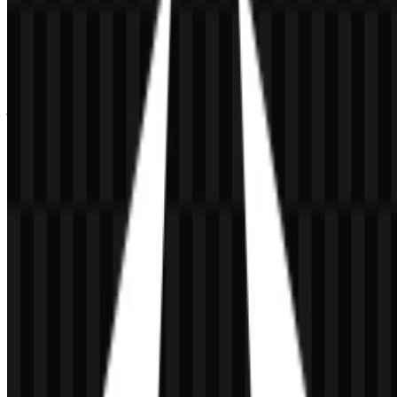
berbasis vector. Logo Angular sangat berguna saat Anda
membutuhkan PNG Angular yang bersih untuk presentasi atau SVG
Angular yang skalabel untuk mockup antarmuka dan dokumentasi
pengembangan.
Jika Anda mengalami masalah saat mengunduh logo Angular atau
jika file yang ditampilkan tidak akurat, Anda dapat
melaporkannya
di sini
.
Tentang Angular
Angular adalah framework web open-source untuk membangun
aplikasi web modern yang cepat dan skalabel. Framework ini
dikembangkan dan dipelihara oleh tim Google serta menyediakan
ekosistem lengkap untuk pengembangan aplikasi berbasis
TypeScript, termasuk sistem komponen, routing, forms, dependency
injection, testing, dan tool pengembangan.
Angular digunakan dalam kategori framework front-end dan
membantu developer membangun aplikasi web terstruktur yang
mengandalkan berbagai fitur terintegrasi. Angular berbasis di
Amerika Serikat, dan situs web resminya adalah angular.dev.
Arti dan Sejarah Logo Angular