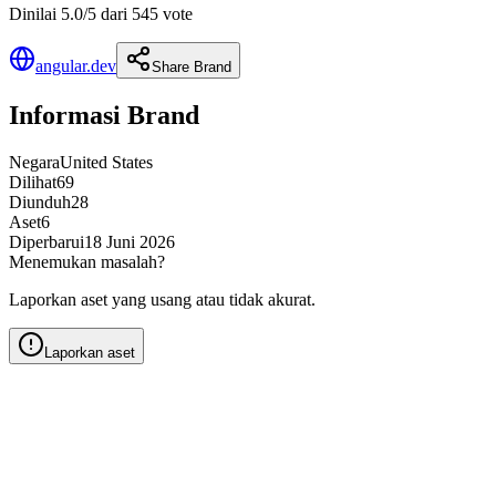
Dinilai 5.0/5 dari 545 vote
angular.dev
Share Brand
Informasi Brand
Negara
United States
Dilihat
69
Diunduh
28
Aset
6
Diperbarui
18 Juni 2026
Menemukan masalah?
Laporkan aset yang usang atau tidak akurat.
Laporkan aset