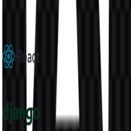
Konten Dibuat oleh AI
Deskripsi ini dibuat oleh AI dan mungkin mengandung
ketidakakuratan.
Lainnya dari Frameworks
React
306
183
6 Assets