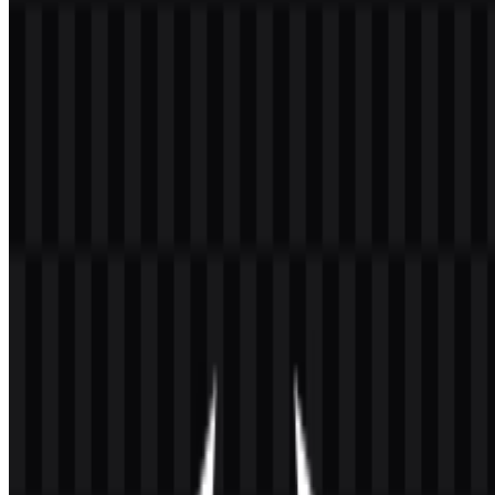
Selamat datang di
Zona Logo
. Anda dapat mengunduh logo
Angular dalam format PNG dan SVG. Anda juga dapat mengunduh
logo PNG dengan latar belakang transparan dalam resolusi tinggi
(HD) secara gratis.
Download Logo Angular PNG
Silakan pilih file di atas sesuai kebutuhan Anda, lalu tekan tombol
unduh untuk mendapatkan file yang diinginkan:
Nama File
Angular
Jenis File
PNG, SVG
Ukuran File
20 KB - 250 KB
Paket aset yang tersedia mencakup SVG ikon putih, SVG ikon
hitam, SVG logo putih, SVG logo hitam, PNG ikon berwarna, dan
PNG logo berwarna, sehingga Anda memiliki opsi fleksibel untuk
latar belakang gelap, latar belakang terang, dan alur kerja desain