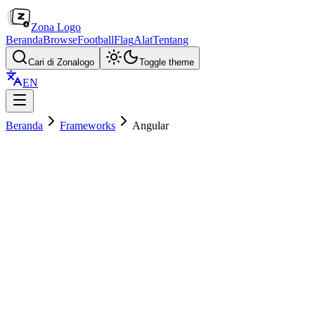
Zona Logo
Beranda
Browse
Football
Flag
Alat
Tentang
Cari di Zonalogo
Toggle theme
EN
Beranda
Frameworks
Angular