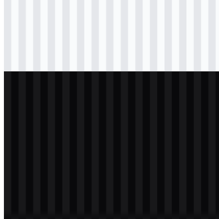
svg
hitam
logo
Download
svg
hitam
icon
Download
svg
putih
logo
Download
svg
putih
icon
Download