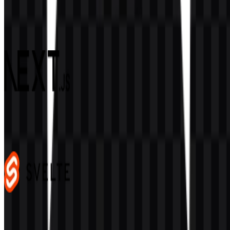
Django
68
16
4 Assets
Next.js
487
352
4 Assets
Svelte