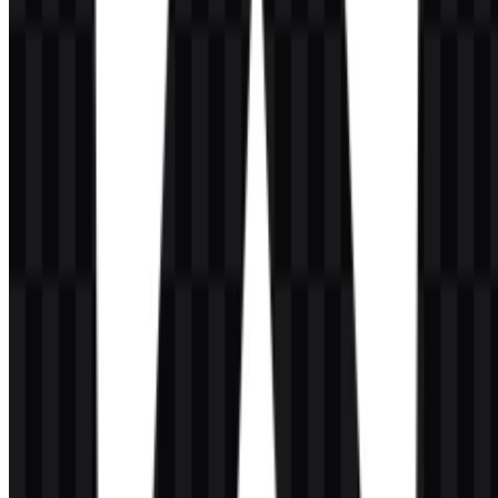
Format file apa saja yang tersedia?
PNG dan SVG.
Seperti apa bentuk emblem Angular?
Emblemnya berupa perisai geometris dengan huruf “A” di bagian
tengah, dirancang sebagai simbol brand yang ringkas dan mudah
dikenali.
Apakah ada perbedaan antara Angular dan
AngularJS?
Ya. Angular adalah framework terbaru yang dijelaskan di sini,
sedangkan AngularJS adalah versi lama dengan status dan siklus
hidup yang berbeda.
Versi aset apa saja yang tersedia untuk diunduh?
Unduhan yang tersedia mencakup SVG ikon putih, SVG ikon
hitam, SVG logo putih, SVG logo hitam, PNG ikon berwarna, dan
PNG logo berwarna.