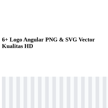
6+ Logo Angular PNG & SVG Vector
Kualitas HD
png
berwarna
logo
Download
png
berwarna
icon
Download