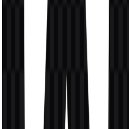
Palet Warna Angular
Warna brand yang terkait dengan Angular ditetapkan dalam tiga
tone inti:
#C040FF
— Dark Orchid
#FF4080
— Deep Pink
#FF0040
— Red
Warna-warna ini mendukung tampilan emblem yang tegas dan
geometris, serta muncul di berbagai variasi logo dan branding.
Dalam praktiknya, warna tersebut dapat digunakan untuk menjaga
konsistensi antara aset SVG Angular dan versi PNG berwarna,
sementara versi putih dan hitam memberikan kontras saat
diperlukan.
Pertanyaan yang Sering Diajukan
Apakah saya boleh menggunakan logo Angular
untuk tujuan komersial?
Anda sebaiknya meminta izin resmi sebelum menggunakannya
untuk keperluan komersial.