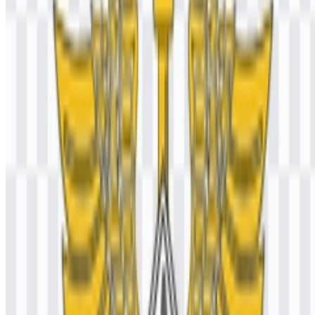
lambangnya mendukung pengenalan pada dokumen resmi, layanan
digital, halaman informasi publik, dan materi operasional yang
digunakan dalam administrasi bea dan cukai.
Perkembangan Logo
Sistem saat ini berpusat pada lambang resmi institusi, didukung oleh
file PNG logo berwarna dan format SVG yang ramah vektor untuk
penggunaan konsisten di berbagai aplikasi digital dan cetak.
Palet Warna Bea Cukai
Warna merek dibatasi pada emas, hitam, dan putih, yang bekerja
sama untuk memperkuat karakter resmi dan disiplin dari institusi ini.
Emas (#FFC000):
Mewakili peran Bea Cukai sebagai salah
satu institusi yang menjaga keuangan negara.
Hitam (#000000):
Menyampaikan ketegasan dan ketabahan
dalam melindungi wilayah Indonesia di darat, laut, dan udara.
Putih (#FFFFFF):
Melambangkan ketulusan hati dalam
pelayanan dan pengabdian kepada negara.
Pada logo Bea Cukai PNG, warna-warna ini menciptakan tampilan
yang jelas dan berwibawa, serta tetap mudah dikenali baik di