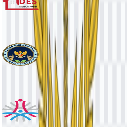
Koperasi Desa Merah Putih / Kopdes
4.5K
3.5K
4 Assets
Badan Gizi Nasional (BGN)
22.6K
11.5K
4 Assets