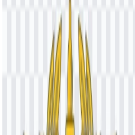
pendaftaran IMEI, referensi HS Code, aturan pabean, kurs pabean,
dan alat pelacakan kiriman.
Arti dan Sejarah Logo Bea Cukai
Logo Bea Cukai merupakan lambang resmi institusi yang dibangun
di sekitar perisai segi lima, tongkat dengan delapan elemen spiral,
motif laut-gunung-langit, sayap, dan lingkaran batang padi. Sebagai
lambang otoritas negara, logo ini menyampaikan mandat hukum,
tugas publik, dan pengawasan nasional, bukan branding komersial.
Perisai segi lima melambangkan Republik Indonesia yang
berlandaskan Pancasila. Tongkat dengan delapan spiral
mencerminkan hubungan perdagangan internasional Indonesia yang
menjangkau ke delapan arah mata angin. Gambar laut, gunung, dan
langit merujuk pada wilayah kepabeanan Indonesia, yaitu area
tempat aturan bea dan cukai berlaku. Sayap kecil dan besar
terhubung dengan Hari Oeang Republik Indonesia pada 30 Oktober
serta peran lembaga ini di bawah Kementerian Keuangan. Batang
padi melambangkan kemakmuran dan kesejahteraan sebagai hasil
dari tugas lembaga ini.
Secara visual, logo Bea Cukai tampil sebagai tanda resmi
pemerintah dengan karakter nasional yang kuat. Struktur