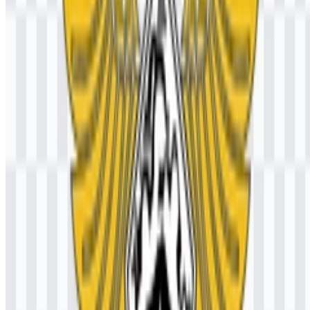
lingkungan digital gelap maupun terang. Palet yang sama juga
mendukung tampilan resmi versi Bea Cukai SVG saat diskalakan
untuk tata letak yang lebih besar.
Pertanyaan yang Sering Diajukan
Apakah saya boleh menggunakan logo Bea Cukai
untuk keperluan komersial?
Karena Bea Cukai adalah otoritas pemerintah dan lambangnya
merupakan tanda resmi, penggunaan komersial sebaiknya hanya
dilakukan setelah meminta izin resmi.
Format file apa saja yang tersedia?
Format yang tersedia adalah PNG dan SVG.
Apa tugas Bea Cukai?
Bea Cukai menangani urusan kepabeanan dan cukai di Indonesia,
termasuk pengawasan impor, ekspor, kiriman internasional,
pengendalian perbatasan, pemungutan cukai, fasilitasi perdagangan,
dan penegakan hukum terhadap penyelundupan.