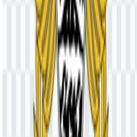
Apa makna lambangnya?
Lambang ini menggabungkan perisai, tongkat, sayap, motif laut-
gunung-langit, dan batang padi untuk mewakili Republik Indonesia,
perdagangan internasional, wilayah kepabeanan, Kementerian
Keuangan, dan kesejahteraan nasional.
Warna apa yang mendefinisikan identitas
visualnya?
Palet yang digunakan adalah emas, hitam, dan putih, sehingga
memberi tampilan yang formal, protektif, dan institusional.