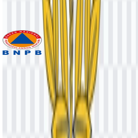
Badan Kepegawaian Negara (BKN)
378
152
3 Assets
Badan Nasional Penanggulangan Bencana
(BNPB)
480
237
3 Assets
© 2026 ZonaLogo.com - Hosted on
Onidel
.
Alat
Tentang
Kontak
Privasi
Ketentuan
DMCA