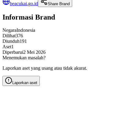
beacukai.go.id
Share Brand
Informasi Brand
Negara
Indonesia
Dilihat
376
Diunduh
191
Aset
1
Diperbarui
2 Mei 2026
Menemukan masalah?
Laporkan aset yang usang atau tidak akurat.
Laporkan aset