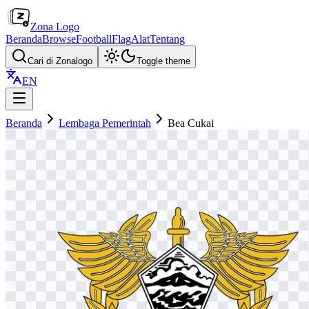
Zona Logo
Beranda
Browse
Football
Flag
Alat
Tentang
Cari di Zonalogo
Toggle theme
EN
Beranda
Lembaga Pemerintah
Bea Cukai