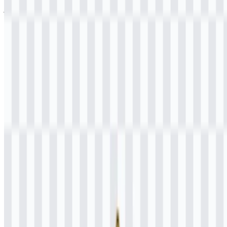
jika file yang ditampilkan tidak akurat, Anda dapat
melaporkannya
di sini
.
Aset yang tersedia mencakup logo PNG berwarna, sehingga cocok
untuk tampilan yang jelas di berbagai platform digital, halaman
referensi resmi, dan materi presentasi.
Tentang Bea Cukai
Bea Cukai adalah nama umum untuk Direktorat Jenderal Bea dan
Cukai (DJBC), otoritas kepabeanan dan cukai Indonesia di bawah
Kementerian Keuangan Republik Indonesia. Ini adalah lembaga
pemerintah, bukan perusahaan komersial, dan tugasnya berfokus
pada pengawasan kepabeanan, pemungutan cukai, pengawasan
ekspor dan impor, serta pengendalian barang yang masuk dan keluar
wilayah Indonesia.
Lembaga ini melayani masyarakat, importir, eksportir, perusahaan
logistik, pengelola kawasan berikat, penumpang yang datang dari
luar negeri, pengguna kiriman internasional, dan industri yang
dikenai cukai. Fungsinya juga mencakup melindungi masyarakat
dari barang ilegal atau berbahaya, mendukung penerimaan negara,
dan memfasilitasi perdagangan internasional. Dalam layanan publik
sehari-hari, Bea Cukai dikaitkan dengan panduan kepabeanan,