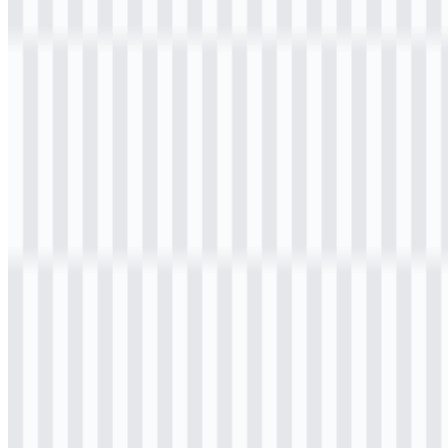
Selamat datang di
Zona Logo
. Anda dapat mengunduh logo Bea
Cukai dalam format PNG dan SVG. Anda juga dapat mengunduh
logo PNG dengan latar belakang transparan beresolusi tinggi (HD)
secara gratis.
Download Logo Bea Cukai PNG
Silakan pilih file di atas sesuai kebutuhan Anda, lalu tekan tombol
unduh untuk mendapatkan file yang diinginkan:
Nama File
Bea Cukai
Tipe File
PNG, SVG
Ukuran File
25 KB - 180 KB
Jika Anda mengalami kendala saat mengunduh logo Bea Cukai atau