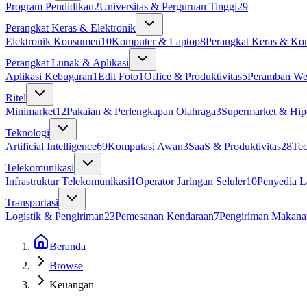
Program Pendidikan
2
Universitas & Perguruan Tinggi
29
Perangkat Keras & Elektronik
Elektronik Konsumen
10
Komputer & Laptop
8
Perangkat Keras & K
Perangkat Lunak & Aplikasi
Aplikasi Kebugaran
1
Edit Foto
1
Office & Produktivitas
5
Peramban W
Ritel
Minimarket
12
Pakaian & Perlengkapan Olahraga
3
Supermarket & Hip
Teknologi
Artificial Intelligence
69
Komputasi Awan
3
SaaS & Produktivitas
28
Te
Telekomunikasi
Infrastruktur Telekomunikasi
1
Operator Jaringan Seluler
10
Penyedia L
Transportasi
Logistik & Pengiriman
23
Pemesanan Kendaraan
7
Pengiriman Makana
Beranda
Browse
Keuangan