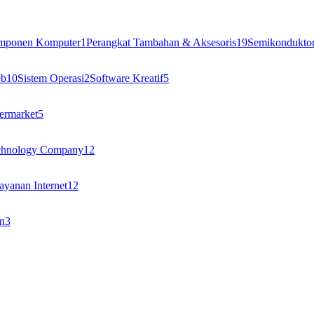
omponen Komputer
1
Perangkat Tambahan & Aksesoris
19
Semikondukto
eb
10
Sistem Operasi
2
Software Kreatif
5
ermarket
5
chnology Company
12
ayanan Internet
12
n
3