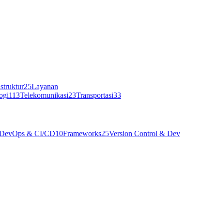
struktur
25
Layanan
ogi
113
Telekomunikasi
23
Transportasi
33
DevOps & CI/CD
10
Frameworks
25
Version Control & Dev