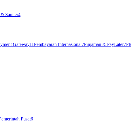
& Saniter
4
ayment Gateway
11
Pembayaran Internasional
7
Pinjaman & PayLater
7
Pl
Pemerintah Pusat
6