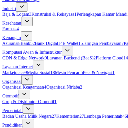
Industri
Baja & Logam
3
Konstruksi & Rekayasa
1
Perlengkapan Kamar Mandi 
Kesehatan
Farmasi
4
Keuangan
Asuransi
8
Bank
52
Bank Digital
14
E-Wallet
15
Jaringan Pembayaran
7
P
Komputasi Awan & Infrastruktur
CDN & Edge Network
9
Layanan Backend (BaaS)
2
Platform Cloud
14
Layanan Internet
Marketplace
9
Media Sosial
18
Mesin Pencari
5
Peta & Navigasi
1
Organisasi
Organisasi Keagamaan
4
Organisasi Nirlaba
2
Otomotif
Grup & Distributor Otomotif
1
Pemerintah
Badan Usaha Milik Negara
27
Kementerian
27
Lembaga Pemerintah
46
Pendidikan