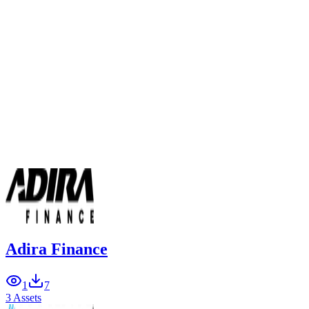
Adira Finance
1
7
3 Assets