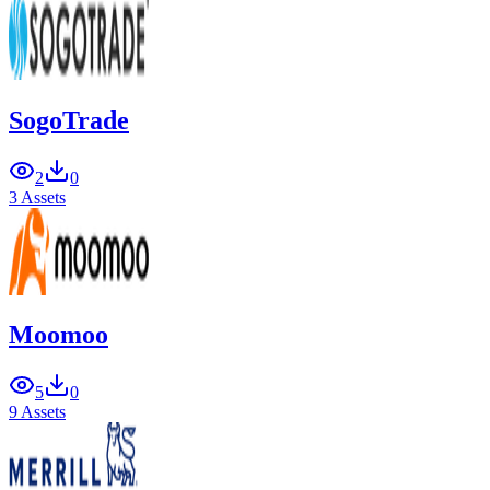
SogoTrade
2
0
3 Assets
Moomoo
5
0
9 Assets