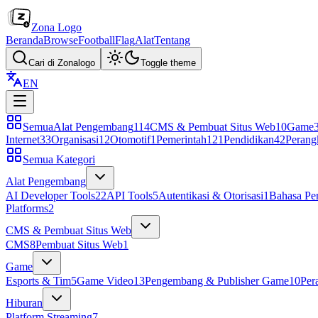
Zona Logo
Beranda
Browse
Football
Flag
Alat
Tentang
Cari di Zonalogo
Toggle theme
EN
Semua
Alat Pengembang
114
CMS & Pembuat Situs Web
10
Game
Internet
33
Organisasi
12
Otomotif
1
Pemerintah
121
Pendidikan
42
Perang
Semua Kategori
Alat Pengembang
AI Developer Tools
22
API Tools
5
Autentikasi & Otorisasi
1
Bahasa Pe
Platforms
2
CMS & Pembuat Situs Web
CMS
8
Pembuat Situs Web
1
Game
Esports & Tim
5
Game Video
13
Pengembang & Publisher Game
10
Per
Hiburan
Platform Streaming
7