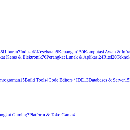
35
Hiburan
7
Industri
8
Kesehatan
8
Keuangan
150
Komputasi Awan & Infra
kat Keras & Elektronik
76
Perangkat Lunak & Aplikasi
24
Ritel
20
Teknol
mrograman
15
Build Tools
4
Code Editors / IDE
13
Databases & Server
15
angkat Gaming
3
Platform & Toko Game
4