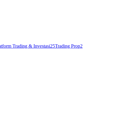
atform Trading & Investasi
25
Trading Prop
2