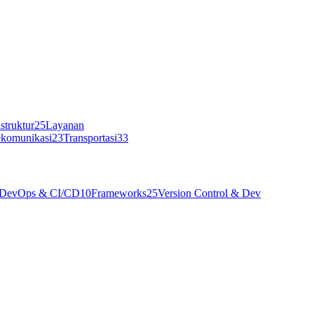
struktur
25
Layanan
ekomunikasi
23
Transportasi
33
DevOps & CI/CD
10
Frameworks
25
Version Control & Dev