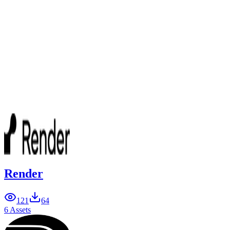
Render
121
64
6 Assets