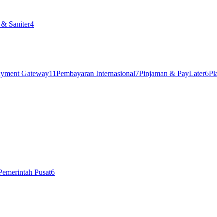
& Saniter
4
ayment Gateway
11
Pembayaran Internasional
7
Pinjaman & PayLater
6
Pl
Pemerintah Pusat
6