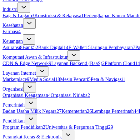
Industri
Baja & Logam
3
Konstruksi & Rekayasa
1
Perlengkapan Kamar Mandi 
Kesehatan
Farmasi
4
Keuangan
Asuransi
8
Bank
52
Bank Digital
14
E-Wallet
15
Jaringan Pembayaran
7
P
Komputasi Awan & Infrastruktur
CDN & Edge Network
9
Layanan Backend (BaaS)
2
Platform Cloud
14
Layanan Internet
Marketplace
9
Media Sosial
18
Mesin Pencari
5
Peta & Navigasi
1
Organisasi
Organisasi Keagamaan
4
Organisasi Nirlaba
2
Pemerintah
Badan Usaha Milik Negara
27
Kementerian
26
Lembaga Pemerintah
44
Pendidikan
Program Pendidikan
2
Universitas & Perguruan Tinggi
29
Perangkat Keras & Elektronik