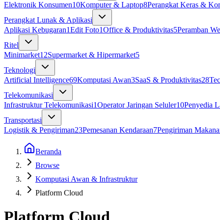
Elektronik Konsumen
10
Komputer & Laptop
8
Perangkat Keras & K
Perangkat Lunak & Aplikasi
Aplikasi Kebugaran
1
Edit Foto
1
Office & Produktivitas
5
Peramban W
Ritel
Minimarket
12
Supermarket & Hipermarket
5
Teknologi
Artificial Intelligence
69
Komputasi Awan
3
SaaS & Produktivitas
28
Te
Telekomunikasi
Infrastruktur Telekomunikasi
1
Operator Jaringan Seluler
10
Penyedia L
Transportasi
Logistik & Pengiriman
23
Pemesanan Kendaraan
7
Pengiriman Makana
Beranda
Browse
Komputasi Awan & Infrastruktur
Platform Cloud
Platform Cloud