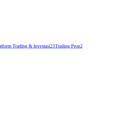
atform Trading & Investasi
23
Trading Prop
2