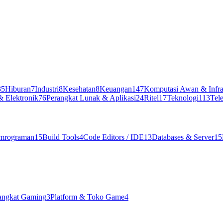
35
Hiburan
7
Industri
8
Kesehatan
8
Keuangan
147
Komputasi Awan & Infra
& Elektronik
76
Perangkat Lunak & Aplikasi
24
Ritel
17
Teknologi
113
Tel
mrograman
15
Build Tools
4
Code Editors / IDE
13
Databases & Server
15
angkat Gaming
3
Platform & Toko Game
4