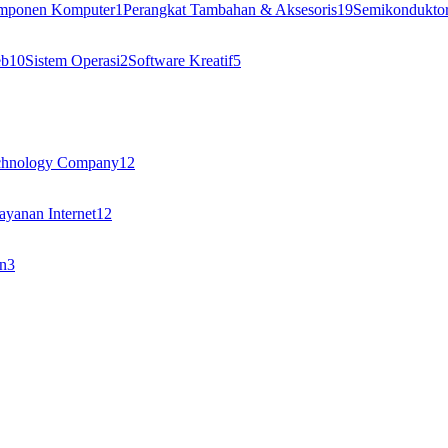
omponen Komputer
1
Perangkat Tambahan & Aksesoris
19
Semikondukto
eb
10
Sistem Operasi
2
Software Kreatif
5
chnology Company
12
ayanan Internet
12
n
3