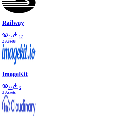
Railway
48
17
2 Assets
ImageKit
33
3
3 Assets