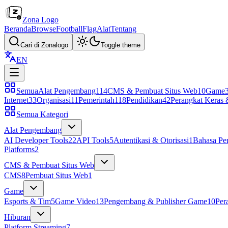
Zona Logo
Beranda
Browse
Football
Flag
Alat
Tentang
Cari di Zonalogo
Toggle theme
EN
Semua
Alat Pengembang
114
CMS & Pembuat Situs Web
10
Game
Internet
33
Organisasi
11
Pemerintah
118
Pendidikan
42
Perangkat Keras 
Semua Kategori
Alat Pengembang
AI Developer Tools
22
API Tools
5
Autentikasi & Otorisasi
1
Bahasa Pe
Platforms
2
CMS & Pembuat Situs Web
CMS
8
Pembuat Situs Web
1
Game
Esports & Tim
5
Game Video
13
Pengembang & Publisher Game
10
Per
Hiburan
Platform Streaming
7